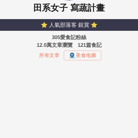
田系女子 寫蔬計畫
人氣部落客 銀賞
305愛食記粉絲
12.0萬文章瀏覽
121篇食記
所有文章
美食地圖