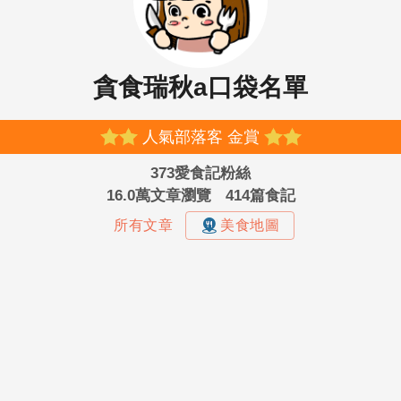
貪食瑞秋a口袋名單
人氣部落客 金賞
373愛食記粉絲
16.0萬文章瀏覽
414篇食記
所有文章
美食地圖