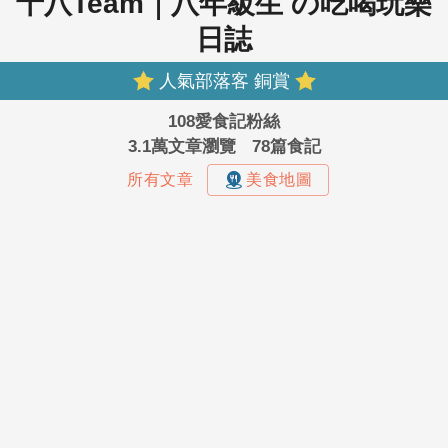
十八Team｜八年級生 の吃喝玩樂
日誌
人氣部落客 銅賞
108愛食記粉絲
3.1萬文章瀏覽
78篇食記
所有文章
美食地圖