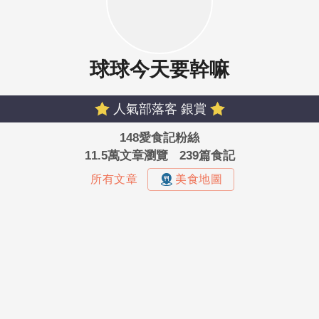
球球今天要幹嘛
人氣部落客 銀賞
148愛食記粉絲
11.5萬文章瀏覽
239篇食記
所有文章
美食地圖