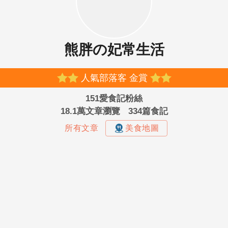
熊胖の妃常生活
人氣部落客 金賞
151愛食記粉絲
18.1萬文章瀏覽
334篇食記
所有文章
美食地圖