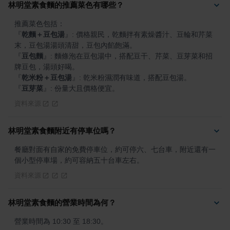
林明堂素食麵的推薦菜色有哪些？
『
乾麵＋豆包湯
』
: 價格親民，乾麵拌有素燥醬汁、豆輪和芹菜
『
豆包麵
』
: 麵條泡在豆包湯中，搭配豆干、芹菜、豆芽菜和招
『
乾米粉＋豆包湯
』
『
豆芽菜
』
: 份量大且價格便宜。
資料來源
林明堂素食麵附近有停車位嗎？
餐廳對面有自家的免費停車位，約可停六、七台車，附近還有一
個小型停車場，約可容納五十台車左右。
資料來源
林明堂素食麵的營業時間為何？
營業時間為 10:30 至 18:30。