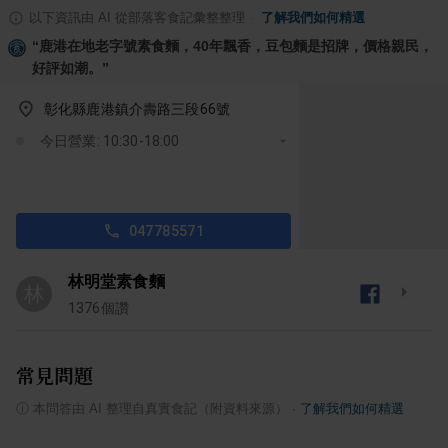
以下資訊由 AI 從部落客食記彙整整理
·
了解我們如何精選
“
鹿港在地老字號素食麵，40年飄香，豆包麵是招牌，價格親民，
好評如潮。
”
彰化縣鹿港鎮介壽路三段66號
今日營業: 10:30-18:00
047785571
林明堂素食麵
林
1376
個讚
常見問題
ⓘ
本問答由 AI 整理自真實食記（附資料來源）
·
了解我們如何精選