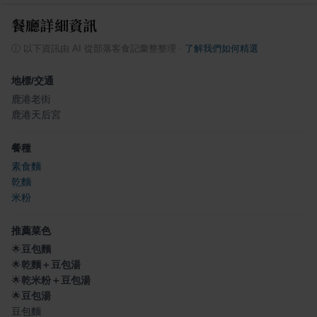
餐廳詳細資訊
ⓘ
以下資訊由 AI 從部落客食記彙整整理
·
了解我們如何精選
地標/交通
鹿港老街
鹿港天后宮
餐種
素食麵
乾麵
米粉
推薦菜色
🌟
豆包麵
🌟
乾麵＋豆包湯
🌟
乾米粉＋豆包湯
🌟
豆包湯
豆包麵