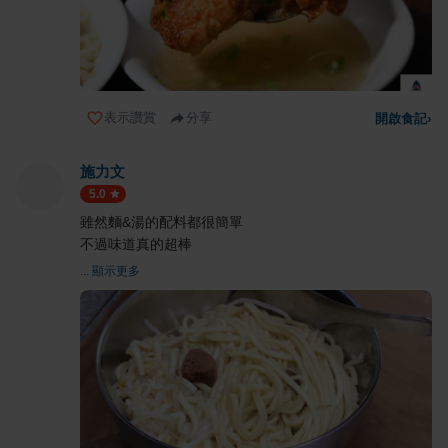
表示讚賞
分享
開啟食記
›
施力文
5.0
雖然麵&湯的配料都很簡單
不過味道真的超棒
... 顯示更多