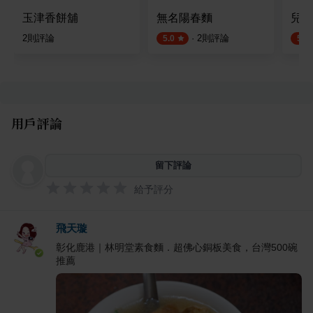
玉津香餅舖
無名陽春麵
兒樂
2
則評論
·
2
則評論
5.0
5.0
用戶評論
留下評論
給予評分
飛天璇
彰化鹿港｜林明堂素食麵．超佛心銅板美食，台灣500碗
推薦