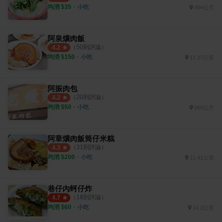
均消 $
35
・
小吃
454公尺
阿泉爌肉飯
（
50
則評論）
4.2
均消 $
150
・
小吃
11.27公里
阿振肉包
（
20
則評論）
4.2
均消 $
50
・
小吃
669公尺
阿章爌肉飯筒仔米糕
（
31
則評論）
4.3
均消 $
200
・
小吃
11.41公里
巷仔內蚵仔炸
（
18
則評論）
4.7
均消 $
60
・
小吃
14.2公里