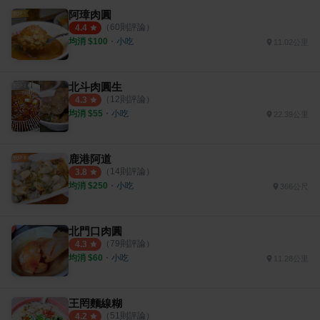
阿璋肉圓
（
60
則評論）
4.4
均消 $
100
・
小吃
11.02公里
北斗肉圓生
（
12
則評論）
4.3
均消 $
55
・
小吃
22.39公里
鹿港阿道
（
14
則評論）
3.8
均消 $
250
・
小吃
366公尺
北門口肉圓
（
79
則評論）
4.3
均消 $
60
・
小吃
11.28公里
王罔麵線糊
（
51
則評論）
4.2