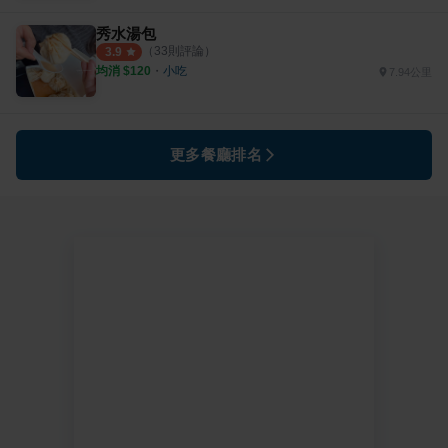
秀水湯包
（
33
則評論）
3.9
均消 $
120
・
小吃
7.94公里
更多餐廳排名