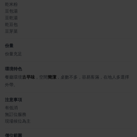
乾米粉
豆包湯
豆乾湯
乾豆包
豆芽菜
份量
份量充足
環境特色
餐廳環境
古早味
，空間
簡潔
，桌數不多，容易客滿，在地人多選擇
外帶。
注意事項
有低消
無訂位服務
現場候位為主
價位範圍