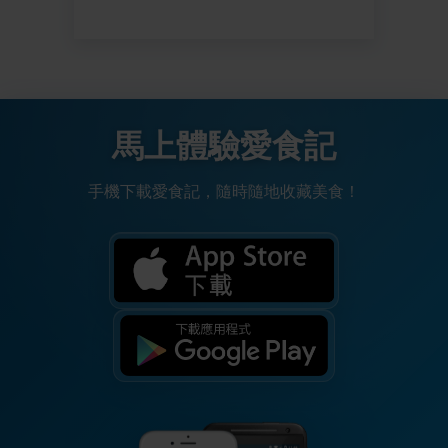
馬上體驗愛食記
手機下載愛食記，隨時隨地收藏美食！