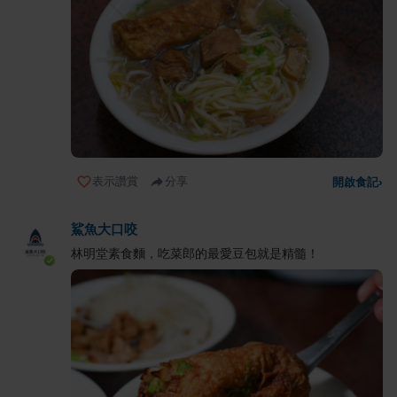
表示讚賞
分享
開啟食記
›
鯊魚大口咬
林明堂素食麵，吃菜郎的最愛豆包就是精髓！