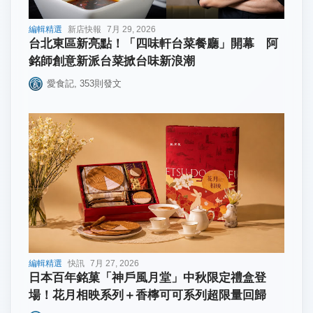
編輯精選
新店快報
7月 29, 2026
台北東區新亮點！「四味軒台菜餐廳」開幕 阿
銘師創意新派台菜掀台味新浪潮
愛食記
,
353
則發文
編輯精選
快訊
7月 27, 2026
日本百年銘菓「神戶風月堂」中秋限定禮盒登
場！花月相映系列＋香檸可可系列超限量回歸