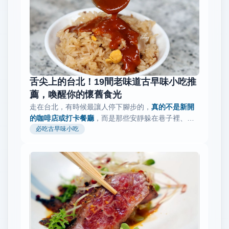
舌尖上的台北！19間老味道古早味小吃推
薦，喚醒你的懷舊食光
走在台北，有時候最讓人停下腳步的，
真的不是新開
的咖啡店或打卡餐廳
，而是那些安靜躲在巷子裡、
一
賣就是幾十年的古早味
必吃古早味小吃
。 那種味道不是設計出來的，
是時間慢慢熬出來的。 你會發現，真正...