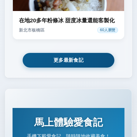
在地20多年粉條冰 甜度冰量還能客製化
新北市
板橋區
60
人瀏覽
更多最新食記
馬上體驗愛食記
手機下載愛食記，隨時隨地收藏美食！