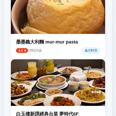
墨墨義大利麵 mur-mur pasta
18
則評論
義式料理
4.4
白玉樓新譯經典台菜 夢時代6F