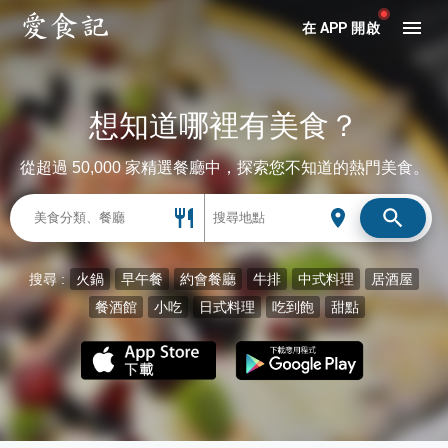
在 APP 開啟
想知道哪裡有美食？
從超過 50,000 家精選餐廳中，探索您不知道的熱門美食。
搜尋 :
火鍋
早午餐
約會餐廳
牛排
中式料理
居酒屋
餐酒館
小吃
日式料理
吃到飽
甜點