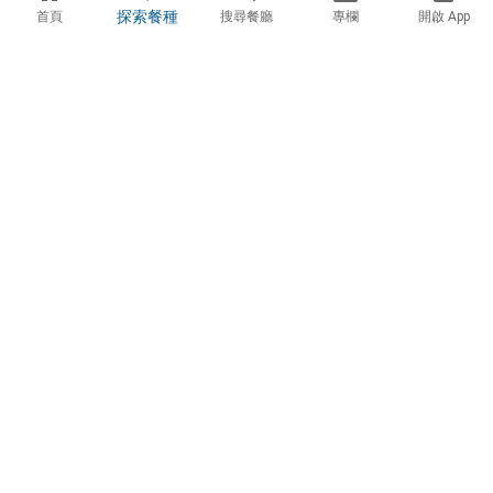
探索餐種
首頁
搜尋餐廳
專欄
開啟 App
愛食記
真的有人吃過，才推薦給你。
台灣精選餐廳推薦平台。
FB
IG
LINE
沙龍
認識愛食記
店家專區
關於愛食記
如何加入愛食記？
精選方法與 AI 說明
行銷方案介紹
愛食記沙龍
聯繫部落客
聯絡我們