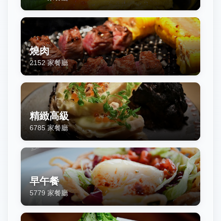
燒肉
2152
家餐廳
精緻高級
6785
家餐廳
早午餐
5779
家餐廳