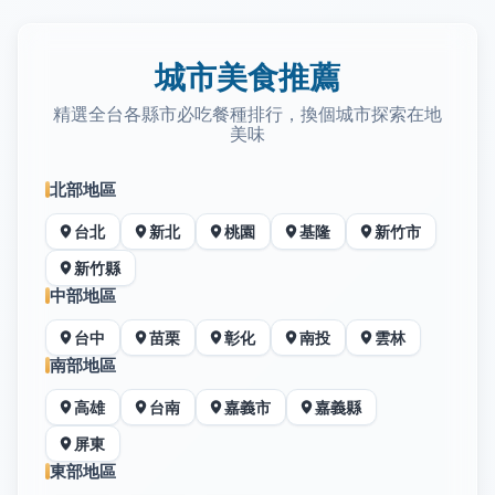
城市美食推薦
精選全台各縣市必吃餐種排行，換個城市探索在地
美味
北部地區
台北
新北
桃園
基隆
新竹市
新竹縣
中部地區
台中
苗栗
彰化
南投
雲林
南部地區
高雄
台南
嘉義市
嘉義縣
屏東
東部地區