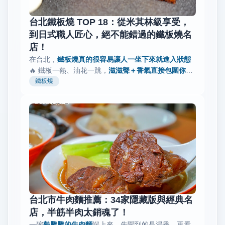
台北鐵板燒 TOP 18：從米其林級享受，
到日式職人匠心，絕不能錯過的鐵板燒名
店！
在台北，
鐵板燒真的很容易讓人一坐下來就進入狀態
🔥 鐵板一熱、油花一跳，
滋滋聲＋香氣直接包圍你
，
眼睛跟味蕾同步在線，超有臨場感。 坐在板前，看主
鐵板燒
廚把
新鮮食材一樣一樣送上鐵板
，...
台北市牛肉麵推薦：34家隱藏版與經典名
店，半筋半肉太銷魂了！
一碗
熱騰騰的牛肉麵
端上來，先聞到的是湯香，再看