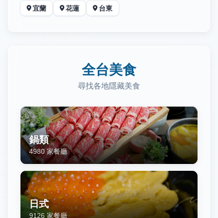
宜蘭
花蓮
台東
全台美食
尋找各地隱藏美食
鍋類
4980
家餐廳
日式
9126
家餐廳