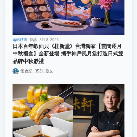
編輯精選
快訊
8月 8, 2026
日本百年蝦仙貝《桂新堂》台灣獨家【雲間逐月
中秋禮盒】全新登場 攜手神戶風月堂打造日式雙
品牌中秋獻禮
愛食記
,
353
則發文