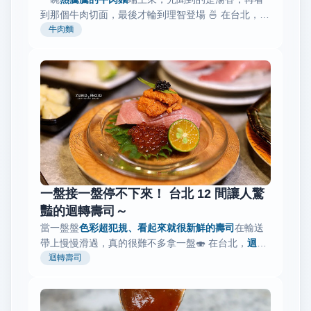
到那個牛肉切面，最後才輪到理智登場 🍜 在台北，牛
肉麵真的很神奇，
牛肉麵
不管天氣好不好、心情亂不亂，吃
完都會覺得穩一點
。 像是藏在老宅...
一盤接一盤停不下來！ 台北 12 間讓人驚
豔的迴轉壽司～
當一盤盤
色彩超犯規、看起來就很新鮮的壽司
在輸送
帶上慢慢滑過，真的很難不多拿一盤🍣 在台北，
迴轉
壽司早就不只是「隨便吃」
迴轉壽司
，而是一種會讓人邊吃邊
期待、邊看邊猶豫的快樂體驗。 像是 **...