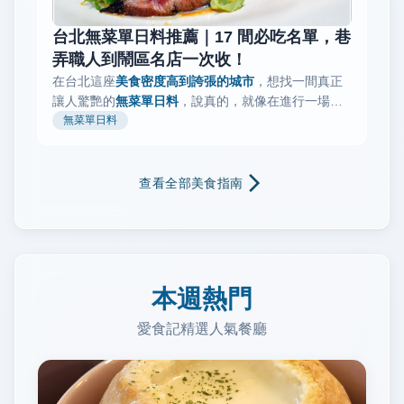
台北無菜單日料推薦｜17 間必吃名單，巷
弄職人到鬧區名店一次收！
在台北這座
美食密度高到誇張的城市
，想找一間真正
讓人驚艷的
無菜單日料
，說真的，就像在進行一場
高
級版尋寶任務
無菜單日料
🍣 不是走進去就有，而是
懂吃的人才會
帶你去！！
有...
查看全部美食指南
本週熱門
愛食記精選人氣餐廳