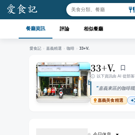
餐廳資訊
評論
相似餐廳
愛食記
›
嘉義
精選
›
咖啡
›
33+V.
33+V.
以下資訊由 AI 從部
嘉義東區的咖啡職
嘉義
美食精選
今日休息