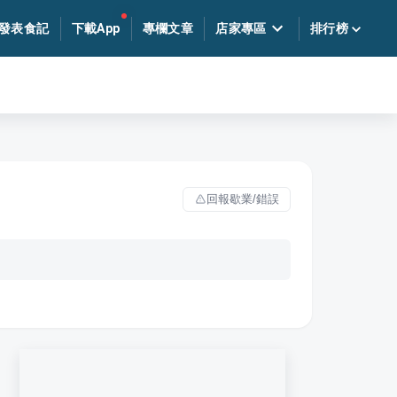
發表食記
下載App
專欄文章
店家專區
排行榜
回報歇業/錯誤