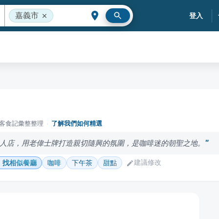
嘉義市
登入
落客食記彙整整理
·
了解我們如何精選
人店，用老偉士牌打造親切隨興的氛圍，是咖啡迷的朝聖之地。
建議修改
找相似餐廳
咖啡
下午茶
甜點