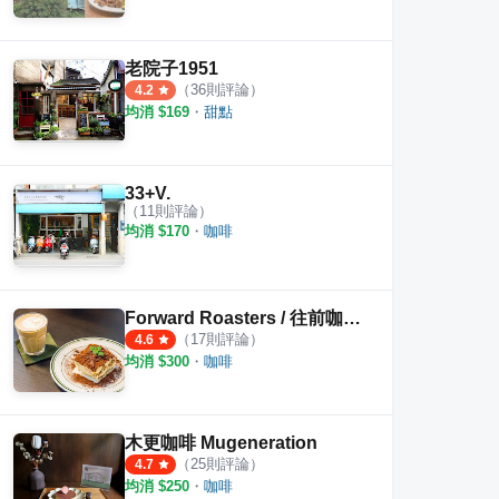
老院子1951
（
36
則評論）
4.2
均消 $
169
・
甜點
33+V.
（
11
則評論）
均消 $
170
・
咖啡
Forward Roasters / 往前咖啡製作所
（
17
則評論）
4.6
均消 $
300
・
咖啡
É
秘密客咖啡館
曉咖啡 
·
13
則評論
·
17
則評論
3
則評
4.3
木更咖啡 Mugeneration
（
25
則評論）
4.7
均消 $
250
・
咖啡