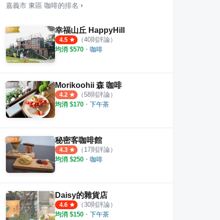
嘉義市
東區
咖啡
的排名
›
幸福山丘 HappyHill
（
40
則評論）
4.5
均消 $
570
・
咖啡
Morikoohii 森 咖啡
（
58
則評論）
4.2
均消 $
170
・
下午茶
秘密客咖啡館
（
17
則評論）
4.3
均消 $
250
・
咖啡
Daisy的雜貨店
（
30
則評論）
4.6
均消 $
150
・
下午茶