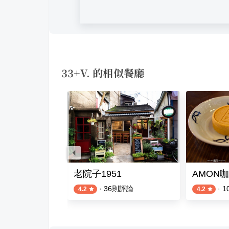
33+V. 的相似餐廳
咖啡
老院子1951
AMON
·
36
則評論
·
1
4.2
4.2