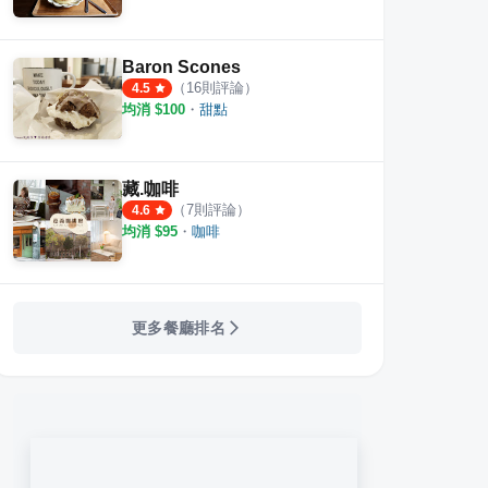
Baron Scones
（
16
則評論）
4.5
均消 $
100
・
甜點
藏.咖啡
（
7
則評論）
4.6
均消 $
95
・
咖啡
更多餐廳排名