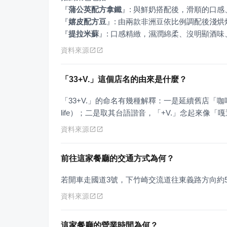
『
蒲公英配方拿鐵
』
『
嬉皮配方豆
』
『
提拉米蘇
』
: 口感精緻，濕潤綿柔、沒明顯酒味
資料來源
「33+V.」這個店名的由來是什麼？
「33+V.」的命名有幾種解釋：一是延續舊店「咖啡
life）；二是取其台語諧音，「+V.」念起來像「
資料來源
前往這家餐廳的交通方式為何？
若開車走國道3號，下竹崎交流道往東義路方向約
資料來源
這家餐廳的營業時間為何？