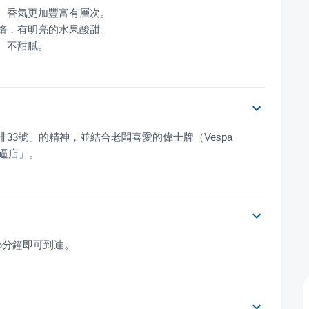
、不甜膩。
33號」的精神，並結合老闆喜愛的偉士牌（Vespa 
嘎逼店」。
5分鐘即可到達。