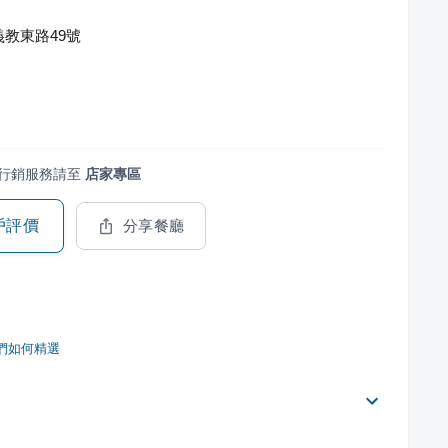
教東路49號
行銷服務請至
店家專區
戶評價
分享餐廳
們如何精選