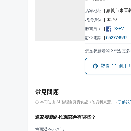
嘉義市東區義
店家地址
|
$
170
均消價位
|
33+V.
臉書頁面
|
052774567
訂位電話
|
您是餐廳老闆？想要更多
觀看
11
則用
常見問題
ⓘ
本問答由 AI 整理自真實食記（附資料來源）
·
了解我
這家餐廳的推薦菜色有哪些？