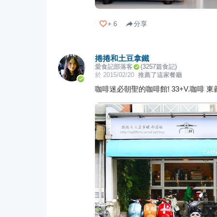
+
6
分享
捲捲和土豆拿鐵
愛食記部落客
(
3257
篇食記)
於
2015/02/20
推薦了這家餐廳
咖啡迷必朝聖的咖啡館! 33+V.咖啡 