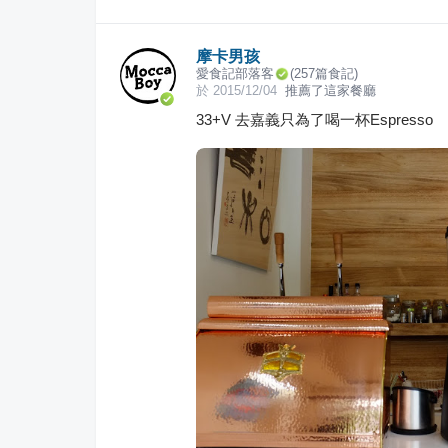
摩卡男孩
愛食記部落客
(
257
篇食記)
於
2015/12/04
推薦了這家餐廳
33+V 去嘉義只為了喝一杯Espresso