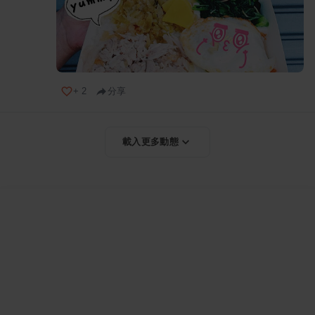
+
2
分享
載入更多動態