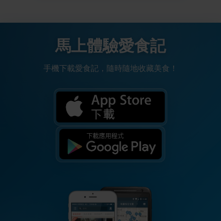
馬上體驗愛食記
手機下載愛食記，隨時隨地收藏美食！