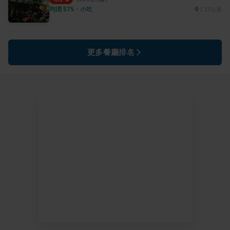
均消 $
75
・
小吃
1.17公里
更多餐廳排名