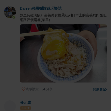
Darren蘋果樹旅遊玩樂誌
劉里長雞肉飯》嘉義美食推薦紅到日本去的嘉義雞肉飯但
網路評價兩極(菜單)
表示讚賞
分享
開啟食記
›
張元成
1.0