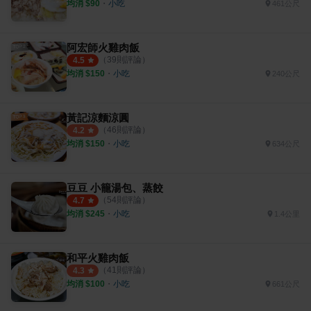
均消 $
90
・
小吃
461公尺
阿宏師火雞肉飯
（
39
則評論）
4.5
均消 $
150
・
小吃
240公尺
黃記涼麵涼圓
（
46
則評論）
4.2
均消 $
150
・
小吃
634公尺
豆豆 小籠湯包、蒸餃
（
54
則評論）
4.7
均消 $
245
・
小吃
1.4公里
和平火雞肉飯
（
41
則評論）
4.3
均消 $
100
・
小吃
661公尺