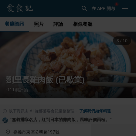
在 APP 開啟
餐廳資訊
照片
評論
相似餐廳
3
/
10
劉里長雞肉飯 (已歇業)
111
則評論
·
以下資訊由 AI 從部落客食記彙整整理
·
了解我們如何精選
“
嘉義排隊名店，紅到日本的雞肉飯，風味評價兩極。
”
嘉義市東區公明路197號