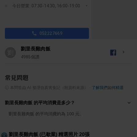
今日營業: 07:30-14:30, 16:00-19:00
052227669
劉里長雞肉飯
劉
4985
個讚
常見問題
ⓘ
本問答由 AI 整理自真實食記（附資料來源）
·
了解我們如何精選
劉里長雞肉飯 的平均消費是多少？
劉里長雞肉飯 的平均消費約為 100 元。
劉里長雞肉飯 (已歇業)
精選照片
20
張