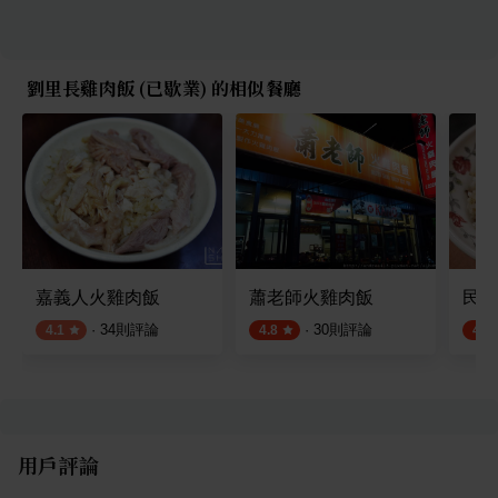
劉里長雞肉飯 (已歇業) 的相似餐廳
嘉義人火雞肉飯
蕭老師火雞肉飯
民主
·
34
則評論
·
30
則評論
4.1
4.8
4.5
用戶評論