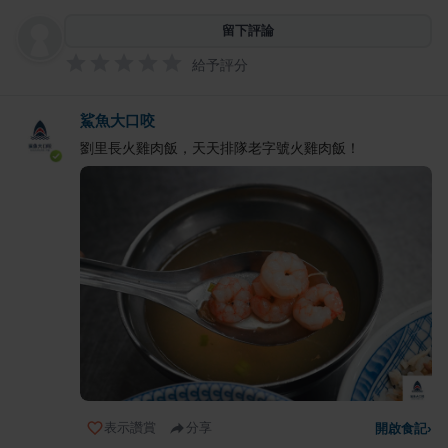
留下評論
給予評分
鯊魚大口咬
劉里長火雞肉飯，天天排隊老字號火雞肉飯！
表示讚賞
分享
開啟食記
›