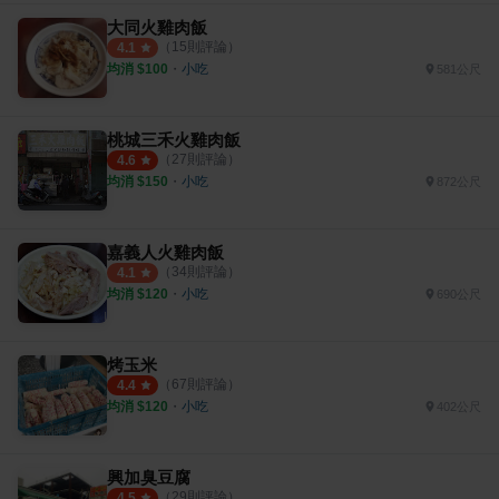
大同火雞肉飯
（
15
則評論）
4.1
均消 $
100
・
小吃
581公尺
桃城三禾火雞肉飯
（
27
則評論）
4.6
均消 $
150
・
小吃
872公尺
嘉義人火雞肉飯
（
34
則評論）
4.1
均消 $
120
・
小吃
690公尺
烤玉米
（
67
則評論）
4.4
均消 $
120
・
小吃
402公尺
興加臭豆腐
（
29
則評論）
4.5