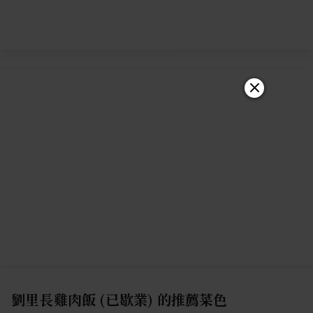
劉里長雞肉飯 (已歇業)
的推薦菜色