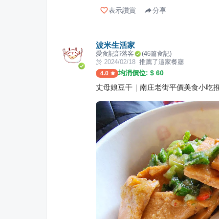
表示讚賞
分享
波米生活家
愛食記部落客
(
46
篇食記)
於
2024/02/18
推薦了這家餐廳
均消價位: $
60
4.0
丈母娘豆干｜南庄老街平價美食小吃