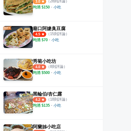
（
28
則評論）
3.0
均消 $
150
・
小吃
廟口阿嬷臭豆腐
（
15
則評論）
4.5
均消 $
70
・
小吃
秀菊小吃坊
（
8
則評論）
4.0
均消 $
500
・
小吃
朵
老金龍飯店 南庄總店
南庄
·
4
則評論
·
8
則評論
4.3
4.5
黑輪伯/杏仁露
（
18
則評論）
4.2
均消 $
135
・
小吃
阿蘭姊小吃店