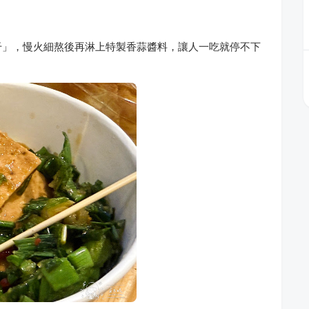
干」，慢火細熬後再淋上特製香蒜醬料，讓人一吃就停不下