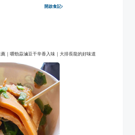
›
開啟食記
推薦｜嚼勁蒜滷豆干辛香入味｜大排長龍的好味道