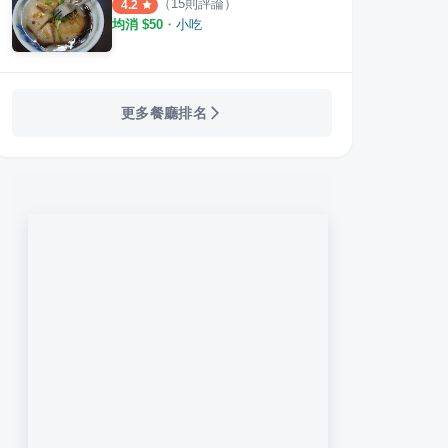
（
15
則評論）
4.2
均消 $
50
・
小吃
更多餐廳排名