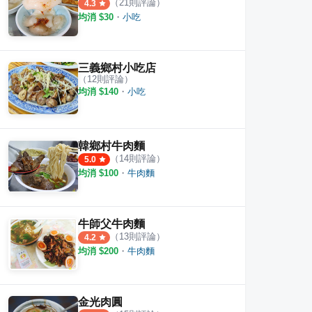
（
21
則評論）
4.3
均消 $
30
・
小吃
三義鄉村小吃店
（
12
則評論）
均消 $
140
・
小吃
韓鄉村牛肉麵
（
14
則評論）
5.0
均消 $
100
・
牛肉麵
牛師父牛肉麵
（
13
則評論）
4.2
均消 $
200
・
牛肉麵
金光肉圓