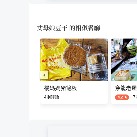
丈母娘豆干 的相似餐廳
店
楊媽媽豬籠板
穿龍老屋
評論
4
則評論
·
7
4.2