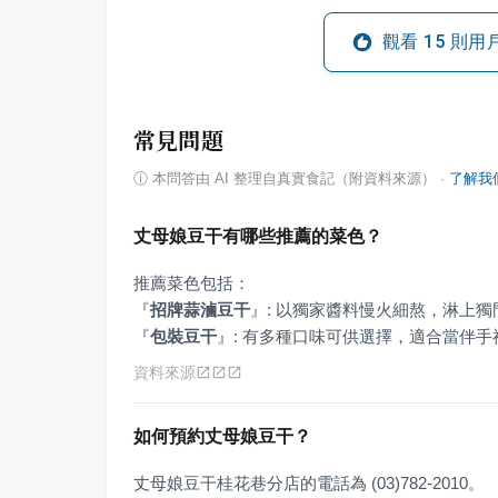
觀看
15
則用
常見問題
ⓘ
本問答由 AI 整理自真實食記（附資料來源）
·
了解我
丈母娘豆干有哪些推薦的菜色？
『
招牌蒜滷豆干
』
『
包裝豆干
』
: 有多種口味可供選擇，適合當伴手
資料來源
如何預約丈母娘豆干？
丈母娘豆干桂花巷分店的電話為 (03)782-2010。