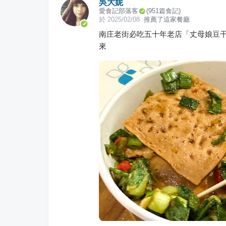
吳大妮
愛食記部落客
(
951
篇食記)
於
2025/02/08
推薦了這家餐廳
南庄老街必吃五十年老店「丈母娘豆
來