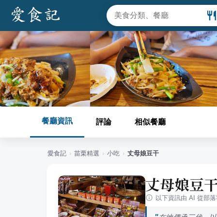
餐廳資訊
評論
相似餐廳
愛食記
›
苗栗
精選
›
小吃
›
丈母娘豆干
丈母娘豆
以下資訊由 AI 從部