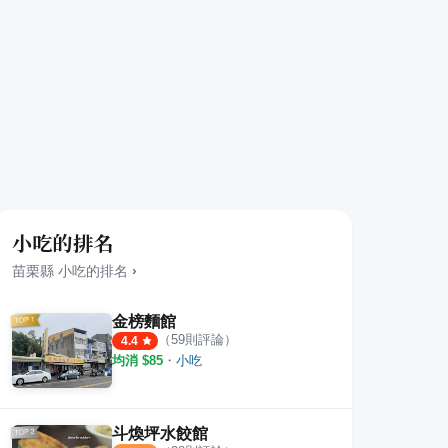
小吃的排名
苗栗縣
小吃
的排名
›
金榜麵館
（
59
則評論）
4.4
均消 $
85
・
小吃
斗煥坪水餃館