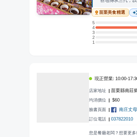
在地傳承三代，以
苗栗
美食精選
5
5 星：0 則評論
4
4 星：6 則評論
3
3 星：0 則評論
2
2 星：0 則評論
1
1 星：0 則評論
現正營業: 10:00-17:3
苗栗縣南莊鄉
店家地址
|
$
60
均消價位
|
南庄丈
臉書頁面
|
037822010
訂位電話
|
您是餐廳老闆？想要更多