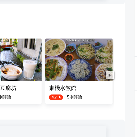
豆腐坊
東棧水餃館
桂花朵
則評論
·
5
則評論
4.7
4.2