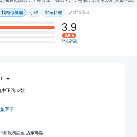
老滷豆乾聞名，辛香入味、嚼勁十足，是南庄老街必吃的人氣小吃
建議修改
找相似餐廳
小吃
客家料理
3.9
3.9
15
則評論
0
中正路52號
母娘豆干
行銷服務請至
店家專區