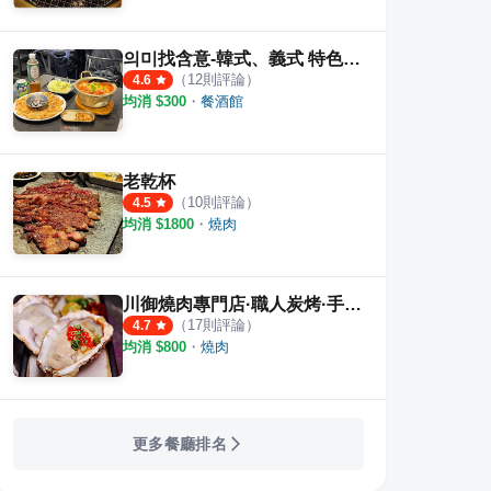
의미找含意-韓式、義式 特色餐酒館
（
12
則評論）
4.6
均消 $
300
・
餐酒館
老乾杯
（
10
則評論）
4.5
均消 $
1800
・
燒肉
川御燒肉專門店·職人炭烤·手切燒肉
（
17
則評論）
4.7
均消 $
800
・
燒肉
更多餐廳排名