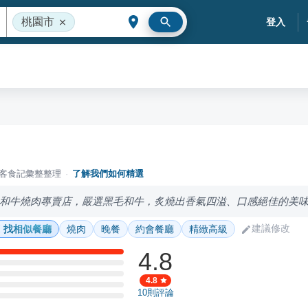
桃園市
登入
落客食記彙整整理
·
了解我們如何精選
和牛燒肉專賣店，嚴選黑毛和牛，炙燒出香氣四溢、口感絕佳的美
建議修改
找相似餐廳
燒肉
晚餐
約會餐廳
精緻高級
4.8
4.8
10
則評論