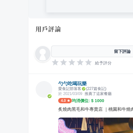
用戶評論
留下評論
給予評分
勺勺吃喝玩樂
愛食記部落客
(
227
篇食記)
於
2021/03/09
推薦了這家餐廳
均消價位: $
1000
4.0
炙燒肉黑毛和牛專賣店 ｜桃園和牛燒