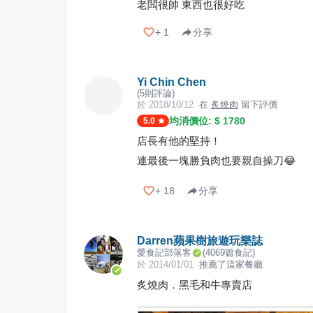
老闆很帥 東西也很好吃
+
1
分享
Yi Chin Chen
(
5
則評論)
於
2018/10/12
在
炙燒肉
留下評價
均消價位: $
1780
5.0
店長有他的堅持！
連最後一塊勝負肉也要親自操刀😂
+
18
分享
Darren蘋果樹旅遊玩樂誌
愛食記部落客
(
4069
篇食記)
於
2014/01/01
推薦了這家餐廳
炙燒肉．黑毛和牛專賣店