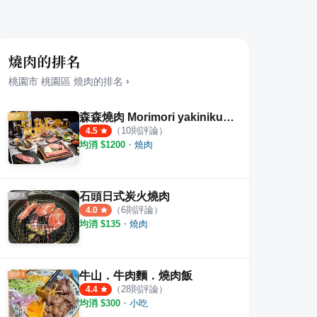
燒肉的排名
桃園市
桃園區
燒肉
的排名
›
森森燒肉 Morimori yakiniku 春日店
（
10
則評論）
4.5
均消 $
1200
・
燒肉
石頭日式炭火燒肉
（
6
則評論）
4.0
均消 $
135
・
燒肉
牛山．牛肉麵．燒肉飯
（
28
則評論）
4.4
均消 $
300
・
小吃