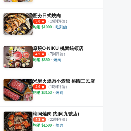
匠夯日式燒肉
（
19
則評論）
5.0
均消 $
1000
・
吃到飽
肉
原燒 桃園台茂店
鬥佐
·
13
則評論
6
則評論
4.3
原燒O-NiKU 桃園統領店
（
7
則評論）
4.5
均消 $
650
・
燒肉
米炭火燒肉小酒館 桃園三民店
（
10
則評論）
4.9
均消 $
3153
・
燒肉
楜同燒肉 (胡同九號店)
（
22
則評論）
4.3
均消 $
1500
・
燒肉