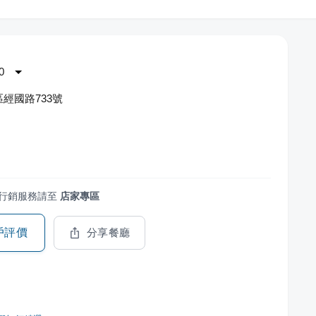
0
經國路733號
行銷服務請至
店家專區
戶評價
分享餐廳