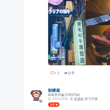
+
2
分享
劉曖葳
銀級會員
(
15
則評論)
於
2021/03/06
在
炙燒肉
留下評價
5.0