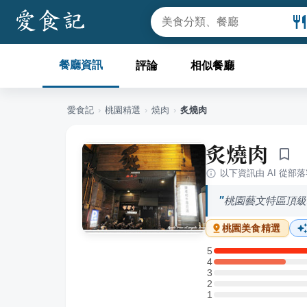
餐廳資訊
評論
相似餐廳
愛食記
›
桃園
精選
›
燒肉
›
炙燒肉
炙燒肉
以下資訊由 AI 從部
桃園藝文特區頂級
桃園
美食精選
5
5 星：3 則評論
4
4 星：1 則評論
3
3 星：0 則評論
2
2 星：0 則評論
1
1 星：0 則評論