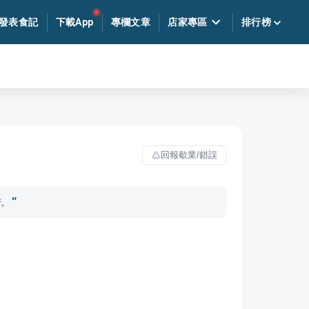
發表食記
下載App
專欄文章
店家專區
排行榜
回報歇業/錯誤
味。