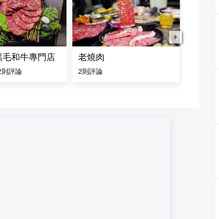
黑毛和牛專門店
老燒肉
潮肉燒
2
則評論
2
則評論
5.0