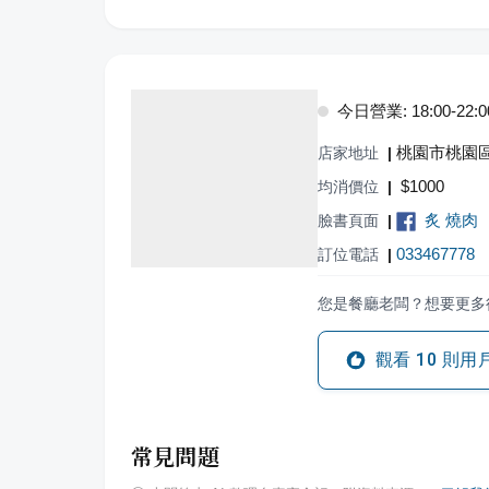
今日營業: 18:00-22:0
桃園市桃園區
店家地址
|
$
1000
均消價位
|
炙 燒肉
臉書頁面
|
033467778
訂位電話
|
您是餐廳老闆？想要更多
觀看
10
則用
常見問題