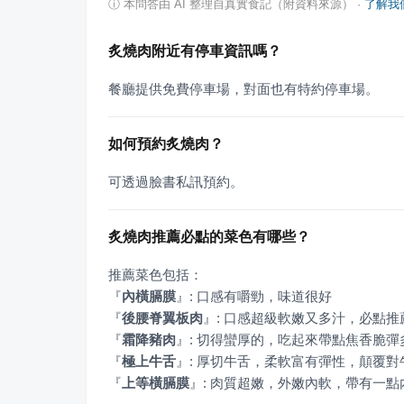
ⓘ
本問答由 AI 整理自真實食記（附資料來源）
·
了解我
炙燒肉附近有停車資訊嗎？
餐廳提供免費停車場，對面也有特約停車場。
如何預約炙燒肉？
可透過臉書私訊預約。
炙燒肉推薦必點的菜色有哪些？
『
內橫膈膜
』
『
後腰脊翼板肉
』
『
霜降豬肉
』
『
極上牛舌
』
『
上等橫膈膜
』
: 肉質超嫩，外嫩內軟，帶有一