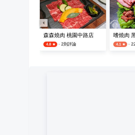
燒肉
森森燒肉 桃園中路店
嗜燒肉 
則評論
·
2
則評論
·
2
4.8
4.1