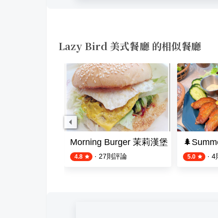
Lazy Bird 美式餐廳 的相似餐廳
利餐廳
Morning Burger 茉莉漢堡
🌲Summ
評論
·
27
則評論
·
4
4.8
5.0