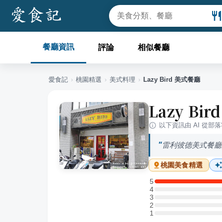
餐廳資訊
評論
相似餐廳
愛食記
›
桃園
精選
›
美式料理
›
Lazy Bird 美式餐廳
Lazy Bi
以下資訊由 AI 從部
雷利彼德美式餐廳
桃園
美食精選
5
5 星：1 則評論
4
4 星：0 則評論
3
3 星：0 則評論
2
2 星：0 則評論
1
1 星：0 則評論