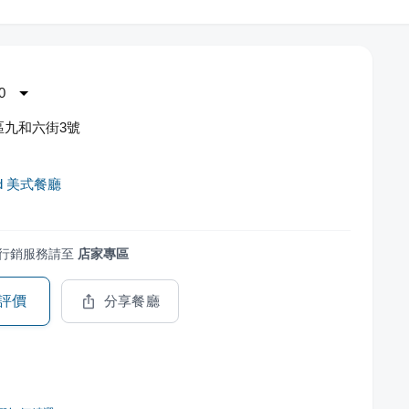
0
區九和六街3號
ird 美式餐廳
行銷服務請至
店家專區
評價
分享餐廳