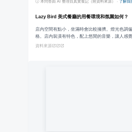
ⓘ
本問答由 AI 整理自真實食記（附資料來源）
·
了解我
Lazy Bird 美式餐廳的用餐環境和氛圍如何？
店內空間有點小，坐滿時會比較擁擠。燈光色調
格。店內裝潢有特色，配上悠閒的音樂，讓人感
資料來源