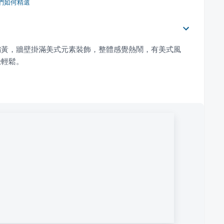
們如何精選
偏黃，牆壁掛滿美式元素裝飾，整體感覺熱鬧，有美式風
覺輕鬆。