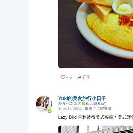
+
5
分享
Yuki的美食旅行小日子
愛食記部落客
(
839
篇食記)
於
2012/06/13
推薦了這家餐廳
Lazy Bird 雷利彼得美式餐廳＊美式漢