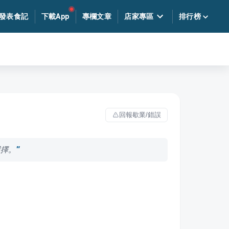
發表食記
下載App
專欄文章
店家專區
排行榜
回報歇業/錯誤
選擇。