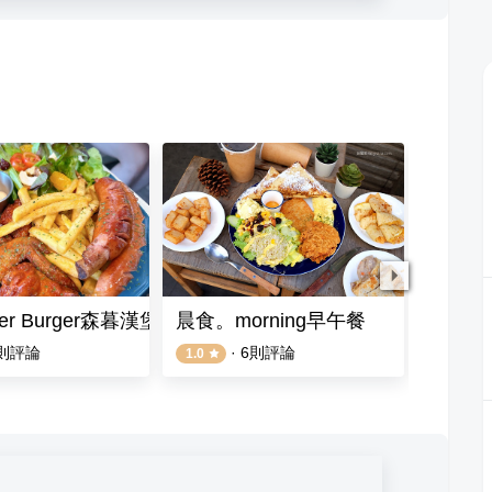
er Burger森暮漢堡☀️Brunch•美式漢堡•熱壓古巴•Coffee☕️
晨食。morning早午餐
築晨手
則評論
·
6
則評論
1.0
5.0