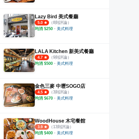
Lazy Bird 美式餐廳
（
8
則評論）
5.0
均消 $
250
・
美式料理
LALA Kitchen 新美式餐廳
（
9
則評論）
4.7
均消 $
500
・
美式料理
金色三麥 中壢SOGO店
（
3
則評論）
4.5
均消 $
670
・
美式料理
WoodHouse 木宅餐館
（
13
則評論）
3.9
均消 $
400
・
美式料理