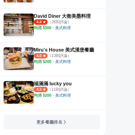
David Diner 大衛美墨料理
（
26
則評論）
4.4
均消 $
500
・
美式料理
Miru's House 美式漢堡餐廳
（
13
則評論）
4.0
均消 $
200
・
美式料理
福滿滿 lucky you
（
11
則評論）
4.3
均消 $
200
・
美式料理
更多餐廳排名