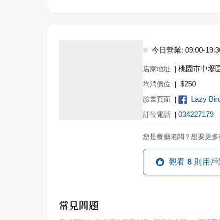
今日營業: 09:00-19:3
桃園市中壢
店家地址
|
$
250
均消價位
|
Lazy B
臉書頁面
|
034227179
訂位電話
|
您是餐廳老闆？想要更多
觀看
8
則用戶
常見問題