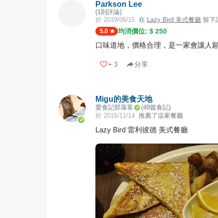
Parkson Lee
(
1
則評論)
於
2019/06/15
在
Lazy Bird 美式餐廳
留下
均消價位: $
250
5.0
口味道地，價格合理，是一家會讓人
+
3
分享
Migu的美食天地
愛食記部落客
(
49
篇食記)
於
2015/11/14
推薦了這家餐廳
Lazy Bird 雷利彼德 美式餐廳