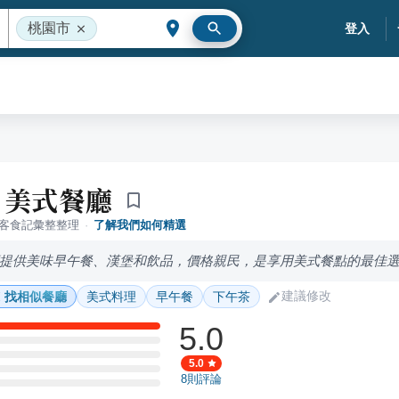
桃園市
登入
rd 美式餐廳
落客食記彙整整理
·
了解我們如何精選
提供美味早午餐、漢堡和飲品，價格親民，是享用美式餐點的最佳
建議修改
找相似餐廳
美式料理
早午餐
下午茶
5.0
5.0
8
則評論