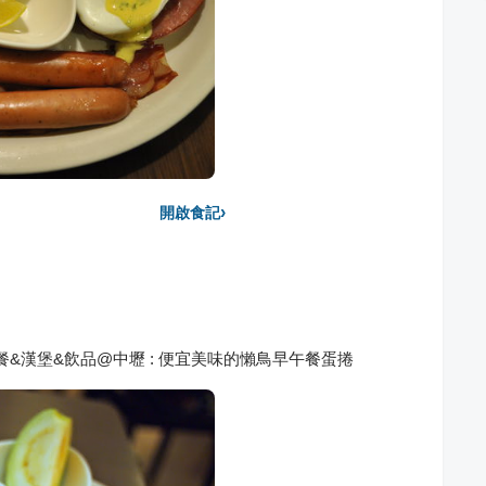
›
開啟食記
早午餐&漢堡&飲品@中壢 : 便宜美味的懶鳥早午餐蛋捲