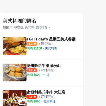
美式料理的排名
桃園市
中壢區
美式料理
的排名
›
TGI Friday's 星期五美式餐廳
（
6
則評論）
3.3
均消 $
1200
・
美式料理
德州鮮切牛排 新光店
作晨廚早午餐
小咩手作輕食廚房
Ti
（
12
則評論）
4.2
均消 $
600
・
牛排
·
7
則評論
·
27
則評論
4.9
4.2
史坦利美式牛排 大江店
（
17
則評論）
4.6
均消 $
600
・
美式料理