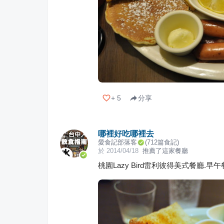
+
5
分享
哪裡好吃哪裡去
愛食記部落客
(
712
篇食記)
於
2014/04/18
推薦了這家餐廳
桃園Lazy Bird雷利彼得美式餐廳.