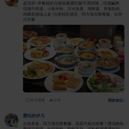
超澎湃~早餐就把台南味通通吃滿!不用排隊，現煮鹹粥、
現涮牛肉湯、小卷米粉、浮水魚羹、海鮮羹、香腸熟肉、
肉圓直接端上桌 !台南桂田酒店「阿力海百匯餐廳」自助
式早餐
表示讚賞
分享
開啟食記
›
愛玩的伊凡
台南美食。阿力海百匯餐廳。南霸天級自助餐！櫻花鮪魚
季限定登場，生猛海鮮、龍蝦干貝、現點料理通通吃到