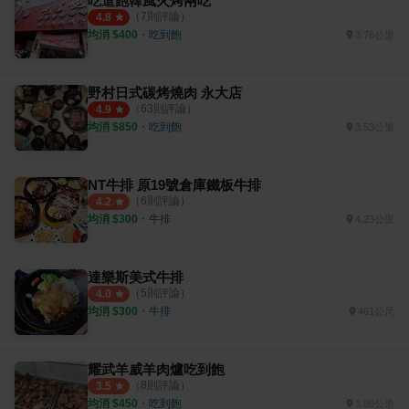
吃道飽韓風火烤兩吃
（
7
則評論）
4.8
均消 $
400
・
吃到飽
3.76公里
野村日式碳烤燒肉 永大店
（
63
則評論）
4.9
均消 $
850
・
吃到飽
3.53公里
NT牛排 原19號倉庫鐵板牛排
（
6
則評論）
4.2
均消 $
300
・
牛排
4.23公里
達樂斯美式牛排
（
5
則評論）
4.0
均消 $
300
・
牛排
461公尺
耀武羊威羊肉爐吃到飽
（
8
則評論）
3.5
均消 $
450
・
吃到飽
3.09公里