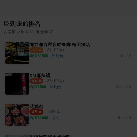
吃到飽的排名
›
台南市
永康區
吃到飽
的排名
阿力海百匯自助餐廳 桂田酒店
（
29
則評論）
3.2
均消 $
1500
・
吃到飽
0公尺
XM麻辣鍋
（
22
則評論）
4.0
均消 $
500
・
吃到飽
3.46公里
花燒肉
（
7
則評論）
4.5
均消 $
1000
・
燒肉
3.8公里