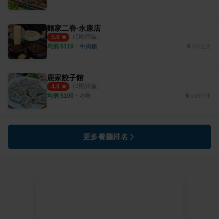
麵家二眷-永康店
（
6
則評論）
5.0
均消 $
110
・
牛肉麵
751公尺
鹿家餃子館
（
3
則評論）
4.8
均消 $
100
・
小吃
3.09公里
更多餐廳排名