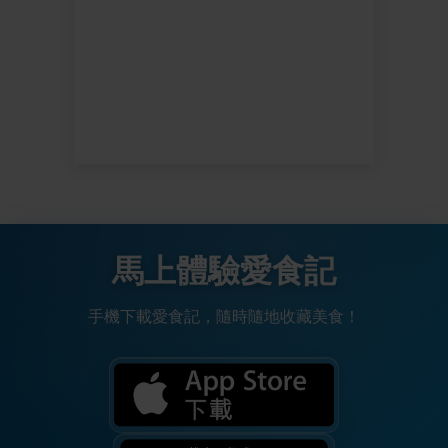
馬上體驗愛食記
手機下載愛食記，隨時隨地收藏美食！