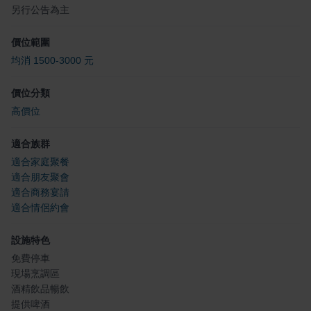
另行公告為主
價位範圍
均消 1500-3000 元
價位分類
高價位
適合族群
適合家庭聚餐
適合朋友聚會
適合商務宴請
適合情侶約會
設施特色
免費停車
現場烹調區
酒精飲品暢飲
提供啤酒