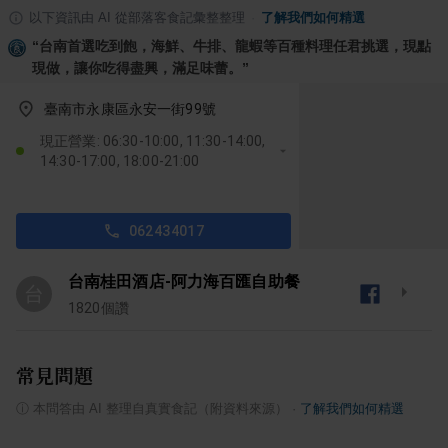
以下資訊由 AI 從部落客食記彙整整理
·
了解我們如何精選
“
台南首選吃到飽，海鮮、牛排、龍蝦等百種料理任君挑選，現點
現做，讓你吃得盡興，滿足味蕾。
”
臺南市永康區永安一街99號
現正營業: 06:30-10:00, 11:30-14:00,
14:30-17:00, 18:00-21:00
062434017
台南桂田酒店-阿力海百匯自助餐
台
1820
個讚
常見問題
ⓘ
本問答由 AI 整理自真實食記（附資料來源）
·
了解我們如何精選