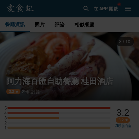
在 APP 開啟
餐廳資訊
照片
評論
相似餐廳
3
/
10
阿力海百匯自助餐廳 桂田酒店
29
則評論
·
3.2
5
3.2
5 星：2 則評論
4
4 星：1 則評論
3
3 星：1 則評論
3.2
2
2 星：0 則評論
29
則評論
1
1 星：2 則評論