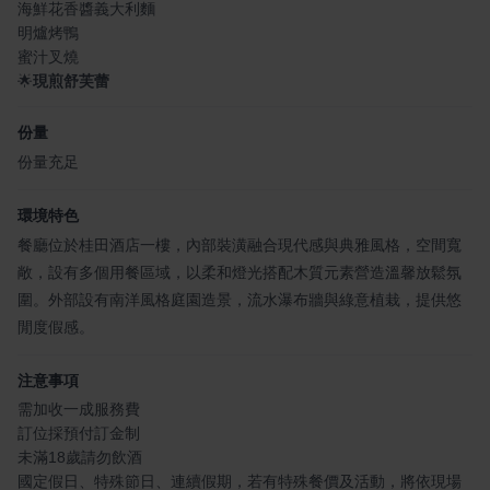
海鮮花香醬義大利麵
明爐烤鴨
蜜汁叉燒
🌟
現煎舒芙蕾
份量
份量充足
環境特色
餐廳位於桂田酒店一樓，內部裝潢融合現代感與典雅風格，空間寬
敞，設有多個用餐區域，以柔和燈光搭配木質元素營造溫馨放鬆氛
圍。外部設有南洋風格庭園造景，流水瀑布牆與綠意植栽，提供悠
閒度假感。
注意事項
需加收一成服務費
訂位採預付訂金制
未滿18歲請勿飲酒
國定假日、特殊節日、連續假期，若有特殊餐價及活動，將依現場