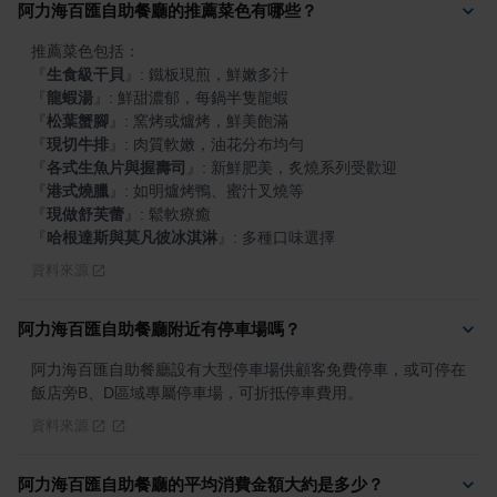
阿力海百匯自助餐廳的推薦菜色有哪些？
『
生食級干貝
』
『
龍蝦湯
』
『
松葉蟹腳
』
『
現切牛排
』
『
各式生魚片與握壽司
』
『
港式燒臘
』
『
現做舒芙蕾
』
『
哈根達斯與莫凡彼冰淇淋
』
: 多種口味選擇
資料來源
阿力海百匯自助餐廳附近有停車場嗎？
阿力海百匯自助餐廳設有大型停車場供顧客免費停車，或可停在
飯店旁B、D區域專屬停車場，可折抵停車費用。
資料來源
阿力海百匯自助餐廳的平均消費金額大約是多少？