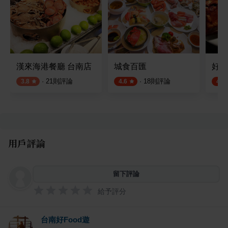
漢來海港餐廳 台南店
城食百匯
好也
·
21
則評論
·
18
則評論
3.8
4.6
4.5
用戶評論
留下評論
給予評分
台南好Food遊