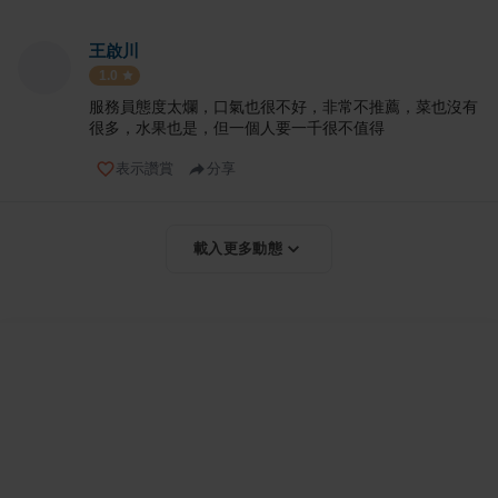
王啟川
1.0
服務員態度太爛，口氣也很不好，非常不推薦，菜也沒有
很多，水果也是，但一個人要一千很不值得
表示讚賞
分享
載入更多動態