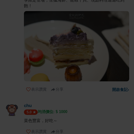
飽！
表示讚賞
分享
開啟食記
›
chu
均消價位: $
1000
5.0
菜色豐富，好吃～
表示讚賞
分享