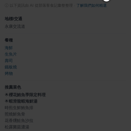
ⓘ
以下資訊由 AI 從部落客食記彙整整理
·
了解我們如何精選
地標/交通
永康交流道
餐種
海鮮
生魚片
壽司
鐵板燒
烤物
推薦菜色
🌟
櫻花鮪魚季限定料理
🌟
蝦滑龍蝦海鮮湯
時煎生鮮鮪魚排
照燒鮮魚骨
花香燻鮭魚沙拉
松露菌菇濃湯