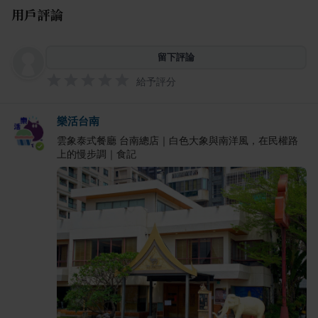
用戶評論
留下評論
給予評分
樂活台南
雲象泰式餐廳 台南總店｜白色大象與南洋風，在民權路
上的慢步調｜食記