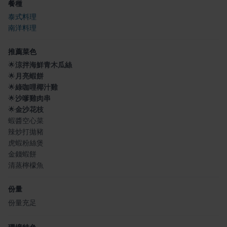
餐種
泰式料理
南洋料理
推薦菜色
🌟
涼拌海鮮青木瓜絲
🌟
月亮蝦餅
🌟
綠咖哩椰汁雞
🌟
沙嗲雞肉串
🌟
金沙花枝
蝦醬空心菜
辣炒打拋豬
虎蝦粉絲煲
金錢蝦餅
清蒸檸檬魚
份量
份量充足