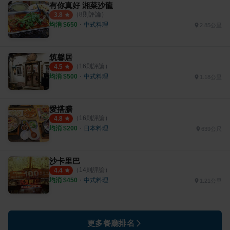
有你真好 湘菜沙龍
（
8
則評論）
3.8
均消 $
650
・
中式料理
2.85公里
筑馨居
（
16
則評論）
4.5
均消 $
500
・
中式料理
1.18公里
愛搭膳
（
16
則評論）
4.8
均消 $
200
・
日本料理
639公尺
沙卡里巴
（
14
則評論）
4.4
均消 $
450
・
中式料理
1.21公里
更多餐廳排名