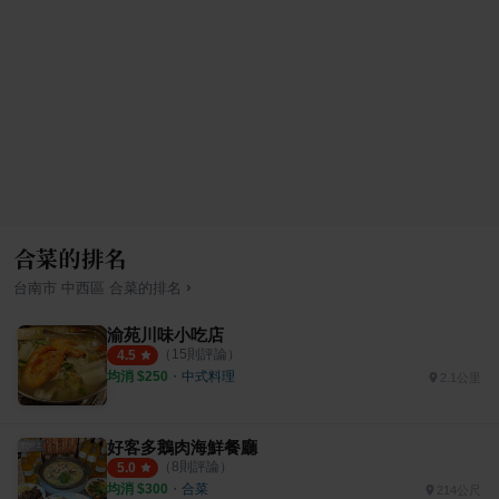
合菜的排名
›
台南市
中西區
合菜
的排名
渝苑川味小吃店
（
15
則評論）
4.5
均消 $
250
・
中式料理
2.1公里
好客多鵝肉海鮮餐廳
（
8
則評論）
5.0
均消 $
300
・
合菜
214公尺