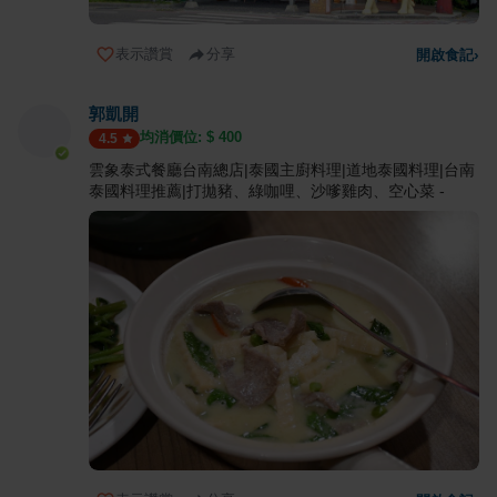
表示讚賞
分享
開啟食記
›
郭凱開
均消價位: $
400
4.5
雲象泰式餐廳台南總店|泰國主廚料理|道地泰國料理|台南
泰國料理推薦|打拋豬、綠咖哩、沙嗲雞肉、空心菜 -