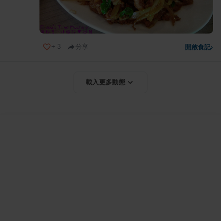
+
3
分享
開啟食記
›
載入更多動態