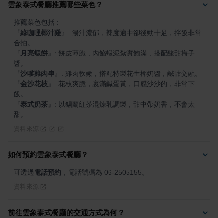
雲象泰式餐廳推薦哪些菜色？
『
綠咖哩椰汁雞
』
: 湯汁濃郁，辣度適中卻後勁十足，拌飯非常
『
月亮蝦餅
』
: 餅皮薄脆，內餡蝦泥紮實飽滿，搭配酸甜梅子
『
沙嗲雞肉串
』
『
金沙花枝
』
: 花枝爽脆，裹滿鹹蛋黃，口感沙沙的，非常下
『
泰式奶茶
』
: 以錫蘭紅茶混煉乳調製，甜中帶奶香，不會太
甜。
資料來源
如何預約雲象泰式餐廳？
可透過
電話預約
，電話號碼為 06-2505155。
資料來源
前往雲象泰式餐廳的交通方式為何？