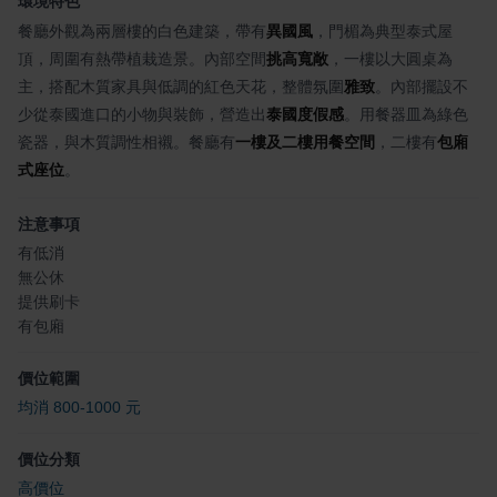
環境特色
餐廳外觀為兩層樓的白色建築，帶有
異國風
，門楣為典型泰式屋
頂，周圍有熱帶植栽造景。內部空間
挑高寬敞
，一樓以大圓桌為
主，搭配木質家具與低調的紅色天花，整體氛圍
雅致
。內部擺設不
少從泰國進口的小物與裝飾，營造出
泰國度假感
。用餐器皿為綠色
瓷器，與木質調性相襯。餐廳有
一樓及二樓用餐空間
，二樓有
包廂
式座位
。
注意事項
有低消
無公休
提供刷卡
有包廂
價位範圍
均消 800-1000 元
價位分類
高價位