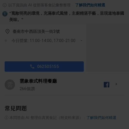
以下資訊由 AI 從部落客食記彙整整理
·
了解我們如何精選
“
寬敞明亮的環境，充滿泰式風情，主廚精湛手藝，呈現道地泰國
美味。
”
臺南市中西區頂美一街3號
今日營業: 11:00-14:00, 17:00-21:00
062505155
雲象泰式料理餐廳
雲
266
個讚
常見問題
ⓘ
本問答由 AI 整理自真實食記（附資料來源）
·
了解我們如何精選