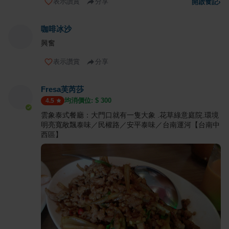
表示讚賞
分享
開啟食記
›
咖啡冰沙
興奮
表示讚賞
分享
Fresa芙芮莎
均消價位: $
300
4.5
雲象泰式餐廳：大門口就有一隻大象 .花草綠意庭院.環境
明亮寬敞飄泰味／民權路／安平泰味／台南運河【台南中
西區】