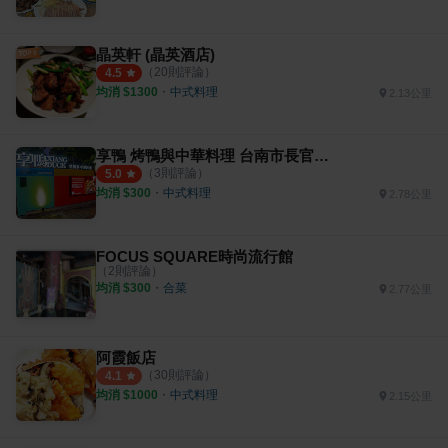
晶英軒 (晶英酒店)
（
20
則評論）
4.5
均消 $
1300
・
中式料理
2.13公里
享鴨 烤鴨與中華料理 台南市長官邸店
（
3
則評論）
5.0
均消 $
300
・
中式料理
2.78公里
FOCUS SQUARE時尚流行館
（
2
則評論）
均消 $
300
・
合菜
2.77公里
阿霞飯店
（
30
則評論）
4.1
均消 $
1000
・
中式料理
2.15公里