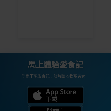
馬上體驗愛食記
手機下載愛食記，隨時隨地收藏美食！