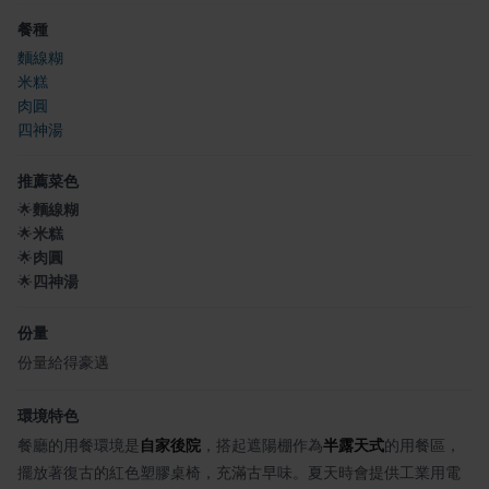
餐種
麵線糊
米糕
肉圓
四神湯
推薦菜色
🌟
麵線糊
🌟
米糕
🌟
肉圓
🌟
四神湯
份量
份量給得豪邁
環境特色
餐廳的用餐環境是
自家後院
，搭起遮陽棚作為
半露天式
的用餐區，
擺放著復古的紅色塑膠桌椅，充滿古早味。夏天時會提供工業用電