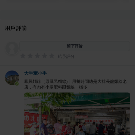
用戶評論
留下評論
給予評分
大手牽小手
鳳興麵線（原鳳邑麵線)｜用餐時間總是大排長龍麵線老
店，有肉有小腸配料跟麵線一樣多