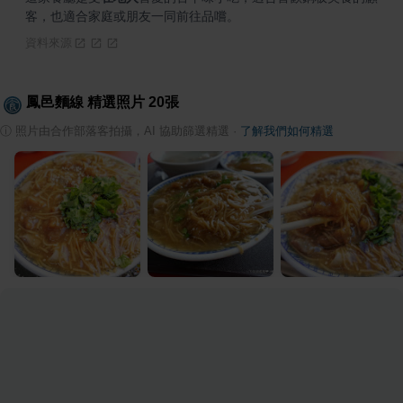
客，也適合家庭或朋友一同前往品嚐。
資料來源
鳳邑麵線
精選照片
20
張
ⓘ
照片由合作部落客拍攝，AI 協助篩選精選
·
了解我們如何精選