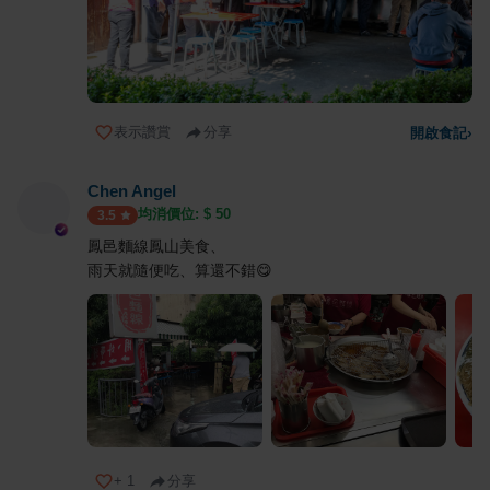
表示讚賞
分享
開啟食記
›
Chen Angel
均消價位: $
50
3.5
鳳邑麵線鳳山美食、
雨天就隨便吃、算還不錯😋
+
1
分享