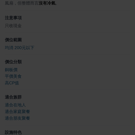
風扇，但整體而言
沒有冷氣
。
注意事項
只收現金
價位範圍
均消 200元以下
價位分類
銅板價
平價美食
高CP值
適合族群
適合在地人
適合家庭聚餐
適合朋友聚餐
設施特色