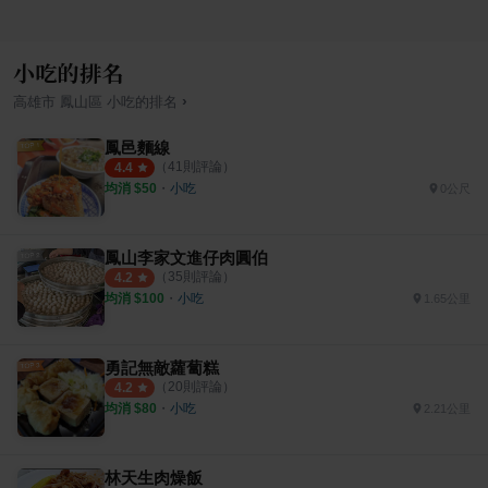
小吃的排名
›
高雄市
鳳山區
小吃
的排名
鳳邑麵線
（
41
則評論）
4.4
均消 $
50
・
小吃
0公尺
鳳山李家文進仔肉圓伯
（
35
則評論）
4.2
均消 $
100
・
小吃
1.65公里
勇記無敵蘿蔔糕
（
20
則評論）
4.2
均消 $
80
・
小吃
2.21公里
林天生肉燥飯