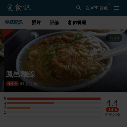
在 APP 開啟
餐廳資訊
照片
評論
相似餐廳
3
/
10
鳳邑麵線
41
則評論
·
4.4
5
4.4
5 星：4 則評論
4
4 星：2 則評論
3
3 星：1 則評論
4.4
2
2 星：0 則評論
41
則評論
1
1 星：0 則評論