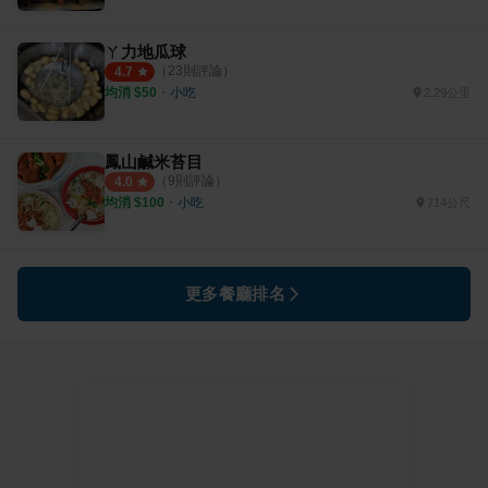
ㄚ力地瓜球
（
23
則評論）
4.7
均消 $
50
・
小吃
2.29公里
鳳山鹹米苔目
（
9
則評論）
4.0
均消 $
100
・
小吃
714公尺
更多餐廳排名