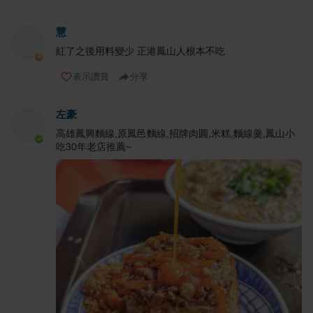
慧
紅了之後用料變少 正港鳳山人根本不吃
表示讚賞
分享
左豪
高雄鳳興麵線,原鳳邑麵線,招牌肉圓,米糕,麵線羹,鳳山小
吃30年老店推薦~