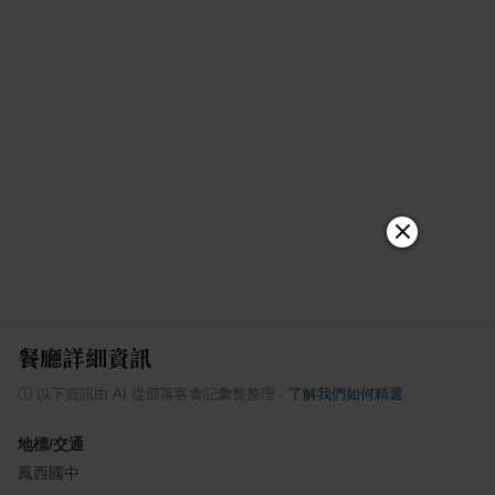
餐廳詳細資訊
ⓘ
以下資訊由 AI 從部落客食記彙整整理
·
了解我們如何精選
地標/交通
鳳西國中