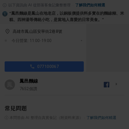
以下資訊由 AI 從部落客食記彙整整理
·
了解我們如何精選
“
鳳邑麵線是鳳山在地老店，以銅板價提供料多實在的麵線糊、米
糕、四神湯等傳統小吃，是當地人喜愛的日常美食。
”
高雄市鳳山區安寧街2巷8號
今日營業: 11:00-19:00
077100067
鳳邑麵線
鳳
7652
個讚
常見問題
ⓘ
本問答由 AI 整理自真實食記（附資料來源）
·
了解我們如何精選