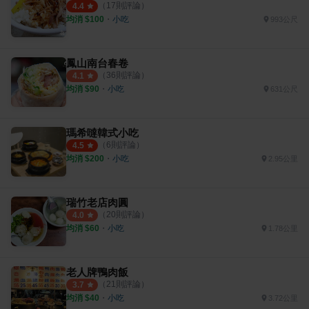
（
17
則評論）
4.4
均消 $
100
・
小吃
993公尺
鳳山南台春卷
（
36
則評論）
4.1
均消 $
90
・
小吃
631公尺
瑪希噠韓式小吃
（
6
則評論）
4.5
均消 $
200
・
小吃
2.95公里
瑞竹老店肉圓
（
20
則評論）
4.0
均消 $
60
・
小吃
1.78公里
老人牌鴨肉飯
（
21
則評論）
3.7
均消 $
40
・
小吃
3.72公里