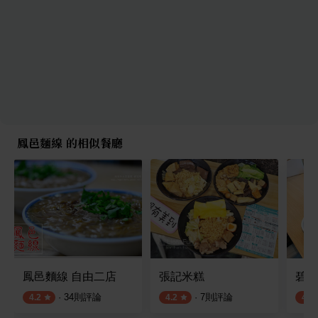
鳳邑麵線 的相似餐廳
鳳邑麵線 自由二店
張記米糕
碧南
·
34
則評論
·
7
則評論
4.2
4.2
4.2