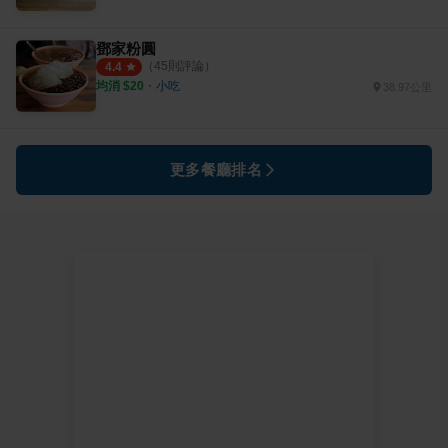
鄧家粉圓
（
45
則評論）
4.4
均消 $
20
・
小吃
38.97公里
更多餐廳排名