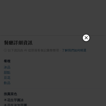
餐廳詳細資訊
ⓘ
以下資訊由 AI 從部落客食記彙整整理
·
了解我們如何精選
餐種
冰品
甜點
豆花
飲品
推薦菜色
🌟
花生芋圓冰
🌟
花生冰加芋圓