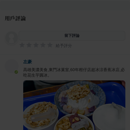
用戶評論
留下評論
給予評分
左豪
高雄美濃美食,東門冰菓室,60年柑仔店超冰涼香蕉冰店,必
吃花生芋圓冰。