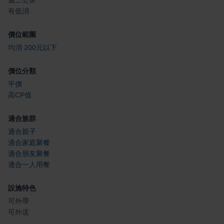
週二公休
有低消
價位範圍
均消 200元以下
價位分類
平價
高CP值
適合族群
適合親子
適合家庭聚餐
適合朋友聚餐
適合一人用餐
設施特色
可外帶
可外送