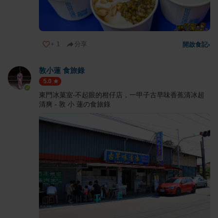
+
1
分享
開啟食記
›
敦小蓮 食旅錄
5.0
東門冰菓室‧不起眼的柑仔店，一甲子古早味香蕉清冰超
清爽 - 敦 小 蓮の食旅錄