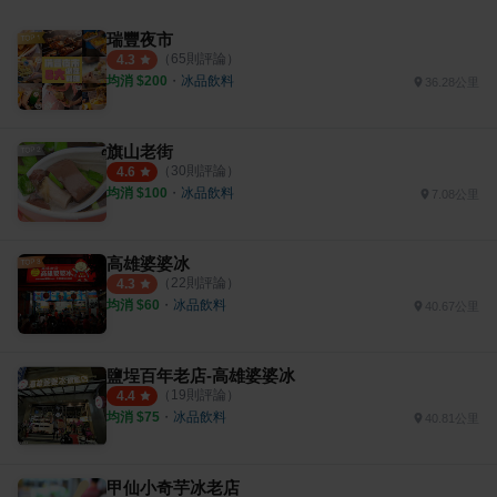
瑞豐夜市
（
65
則評論）
4.3
均消 $
200
・
冰品飲料
36.28公里
旗山老街
（
30
則評論）
4.6
均消 $
100
・
冰品飲料
7.08公里
高雄婆婆冰
（
22
則評論）
4.3
均消 $
60
・
冰品飲料
40.67公里
鹽埕百年老店-高雄婆婆冰
（
19
則評論）
4.4
均消 $
75
・
冰品飲料
40.81公里
甲仙小奇芋冰老店