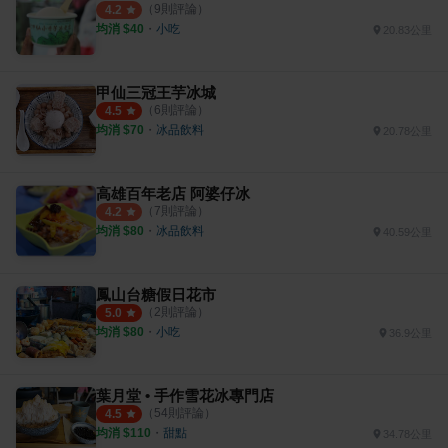
（
9
則評論）
4.2
均消 $
40
・
小吃
20.83公里
甲仙三冠王芋冰城
（
6
則評論）
4.5
均消 $
70
・
冰品飲料
20.78公里
高雄百年老店 阿婆仔冰
（
7
則評論）
4.2
均消 $
80
・
冰品飲料
40.59公里
鳳山台糖假日花市
（
2
則評論）
5.0
均消 $
80
・
小吃
36.9公里
葉月堂 • 手作雪花冰專門店
（
54
則評論）
4.5
均消 $
110
・
甜點
34.78公里