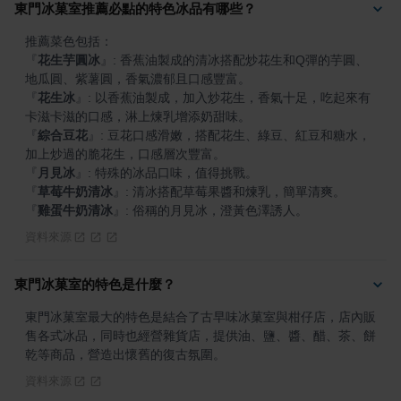
東門冰菓室推薦必點的特色冰品有哪些？
『
花生芋圓冰
』
: 香蕉油製成的清冰搭配炒花生和Q彈的芋圓、
『
花生冰
』
: 以香蕉油製成，加入炒花生，香氣十足，吃起來有
『
綜合豆花
』
: 豆花口感滑嫩，搭配花生、綠豆、紅豆和糖水，
『
月見冰
』
『
草莓牛奶清冰
』
『
雞蛋牛奶清冰
』
: 俗稱的月見冰，澄黃色澤誘人。
資料來源
東門冰菓室的特色是什麼？
東門冰菓室最大的特色是結合了古早味冰菓室與柑仔店，店內販
售各式冰品，同時也經營雜貨店，提供油、鹽、醬、醋、茶、餅
乾等商品，營造出懷舊的復古氛圍。
資料來源