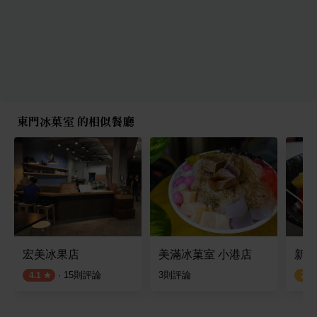
東門冰菓室 的相似餐廳
宏美冰果店
美滿冰菓室 小港店
新美
·
15
則評論
3
則評論
4.1
2.8