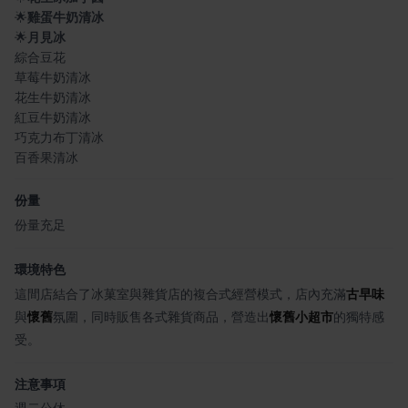
🌟
雞蛋牛奶清冰
🌟
月見冰
綜合豆花
草莓牛奶清冰
花生牛奶清冰
紅豆牛奶清冰
巧克力布丁清冰
百香果清冰
份量
份量充足
環境特色
這間店結合了冰菓室與雜貨店的複合式經營模式，店內充滿
古早味
與
懷舊
氛圍，同時販售各式雜貨商品，營造出
懷舊小超市
的獨特感
受。
注意事項