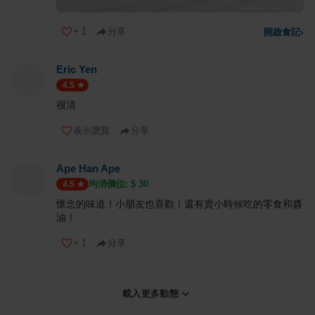
+
1
分享
開啟食記
›
Eric Yen
4.5
很清
表示讚賞
分享
Ape Han Ape
均消價位: $
30
4.5
懷念的味道！小朋友也喜歡！還有賣小時候吃的零食和醬
油！
+
1
分享
載入更多動態