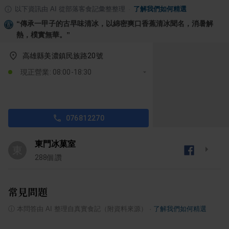
以下資訊由 AI 從部落客食記彙整整理
·
了解我們如何精選
“
傳承一甲子的古早味清冰，以綿密爽口香蕉清冰聞名，消暑解
熱，樸實無華。
”
高雄縣美濃鎮民族路20號
現正營業: 08:00-18:30
076812270
東門冰菓室
東
288
個讚
常見問題
ⓘ
本問答由 AI 整理自真實食記（附資料來源）
·
了解我們如何精選