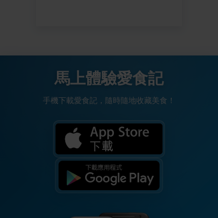
馬上體驗愛食記
手機下載愛食記，隨時隨地收藏美食！