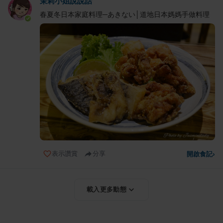
茉莉小姐說說話
春夏冬日本家庭料理─あきない│道地日本媽媽手做料理
表示讚賞
分享
開啟食記
›
載入更多動態