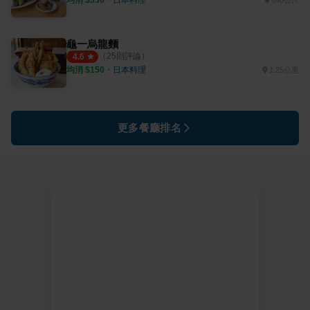
648公尺
龜一烏龍麵
（
25
則評論）
4.6
均消 $
150
・
日本料理
1.25公里
更多餐廳排名