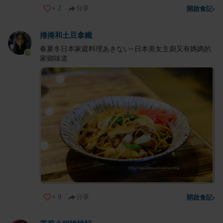
+
2
分享
開啟食記
›
捲捲和土豆拿鐵
春夏冬日本家庭料理あきない~日本美女主廚又有媽媽的
家鄉味道
+
9
分享
開啟食記
›