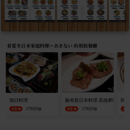
春夏冬日本家庭料理ーあきない 的相似餐廳
旭日料理
藝奇新日本料理 高雄夢時代店
阿貴
·
27
則評論
·
17
則評論
4.5
4.5
4.7