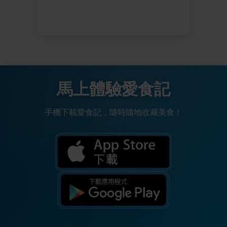
馬上體驗愛食記
手機下載愛食記，隨時隨地收藏美食！