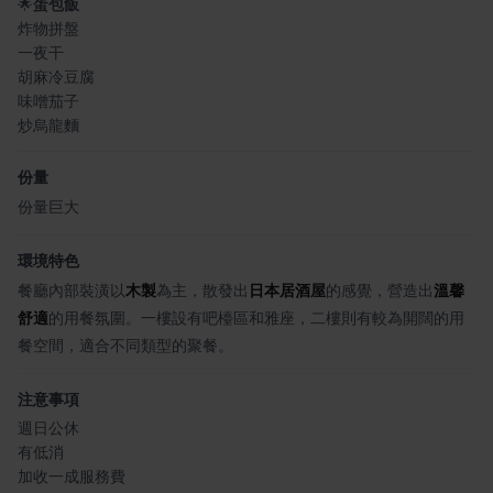
🌟
蛋包飯
炸物拼盤
一夜干
胡麻冷豆腐
味噌茄子
炒烏龍麵
份量
份量巨大
環境特色
餐廳內部裝潢以
木製
為主，散發出
日本居酒屋
的感覺，營造出
溫馨
舒適
的用餐氛圍。一樓設有吧檯區和雅座，二樓則有較為開闊的用
餐空間，適合不同類型的聚餐。
注意事項
週日公休
有低消
加收一成服務費