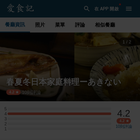
在 APP 開啟
餐廳資訊
照片
菜單
評論
相似餐廳
1
/
2
春夏冬日本家庭料理ーあきない
10
則評論
·
4.2
5
4.2
5 星：0 則評論
4
4 星：3 則評論
3
3 星：0 則評論
4.2
2
2 星：0 則評論
10
則評論
1
1 星：0 則評論