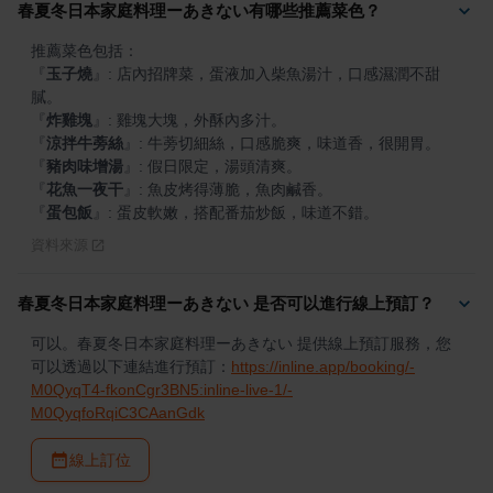
春夏冬日本家庭料理ーあきない有哪些推薦菜色？
『
玉子燒
』
: 店內招牌菜，蛋液加入柴魚湯汁，口感濕潤不甜
『
炸雞塊
』
『
涼拌牛蒡絲
』
『
豬肉味增湯
』
『
花魚一夜干
』
『
蛋包飯
』
: 蛋皮軟嫩，搭配番茄炒飯，味道不錯。
資料來源
春夏冬日本家庭料理ーあきない 是否可以進行線上預訂？
可以。春夏冬日本家庭料理ーあきない 提供線上預訂服務，您
可以透過以下連結進行預訂：
https://inline.app/booking/-
M0QyqT4-fkonCgr3BN5:inline-live-1/-
M0QyqfoRqiC3CAanGdk
線上訂位