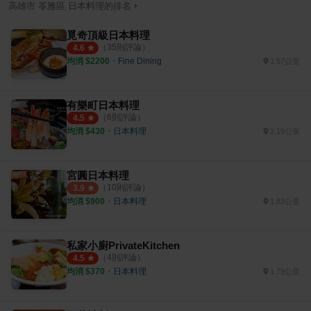
›
高雄市
苓雅區
日本料理
的排名
覓奇頂級日本料理
（
35
則評論）
4.6
均消 $
2200
・
Fine Dining
1.57公里
有樂町日本料理
（
6
則評論）
4.5
均消 $
430
・
日本料理
2.19公里
宮圓日本料理
（
10
則評論）
3.9
均消 $
900
・
日本料理
1.83公里
私家小廚PrivateKitchen
（
4
則評論）
4.5
均消 $
370
・
日本料理
1.79公里