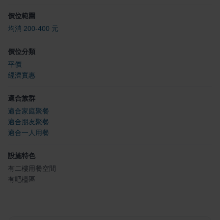
價位範圍
均消 200-400 元
價位分類
平價
經濟實惠
適合族群
適合家庭聚餐
適合朋友聚餐
適合一人用餐
設施特色
有二樓用餐空間
有吧檯區