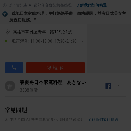
以下資訊由 AI 從部落客食記彙整整理
·
了解我們如何精選
“
道地日本家庭料理，主打媽媽手做，價格親民，並有日式美女主
廚親切服務。
”
高雄市苓雅區青年一路119之1號
現正營業: 11:30-13:30, 17:30-21:30
線上訂位
春夏冬日本家庭料理ーあきない
春
3338
個讚
常見問題
ⓘ
本問答由 AI 整理自真實食記（附資料來源）
·
了解我們如何精選