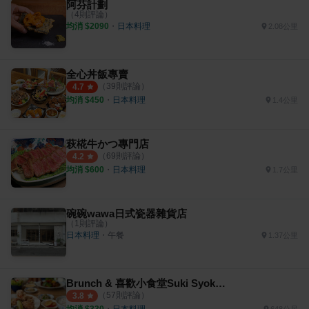
阿芬計劃
（
4
則評論）
均消 $
2090
・
日本料理
2.08公里
全心丼飯專賣
（
39
則評論）
4.7
均消 $
450
・
日本料理
1.4公里
萩椛牛かつ專門店
（
69
則評論）
4.2
均消 $
600
・
日本料理
1.7公里
碗碗wawa日式瓷器雜貨店
（
1
則評論）
日本料理
・
午餐
1.37公里
Brunch & 喜歡小食堂Suki Syokudou
（
57
則評論）
3.8
均消 $
330
・
日本料理