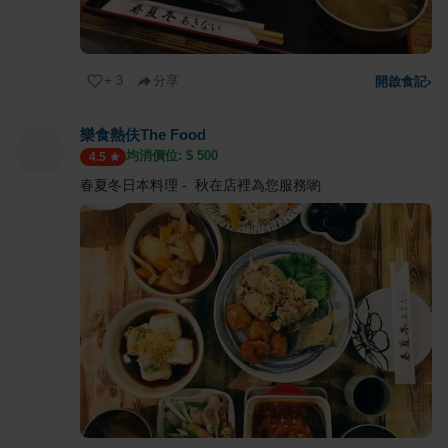
+
3
分享
開啟食記
›
樂食熱伕The Food
均消價位: $
500
4.5
春夏冬日本料理 - 秋在店裡為您服務喲