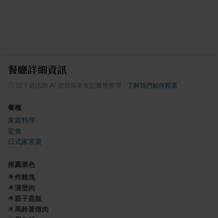
餐廳詳細資訊
ⓘ
以下資訊由 AI 從部落客食記彙整整理
·
了解我們如何精選
餐種
家庭料理
定食
日式家常菜
推薦菜色
🌟
炸雞塊
🌟
漢堡肉
🌟
親子蓋飯
🌟
馬鈴薯燉肉