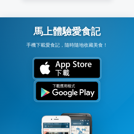
馬上體驗愛食記
手機下載愛食記，隨時隨地收藏美食！