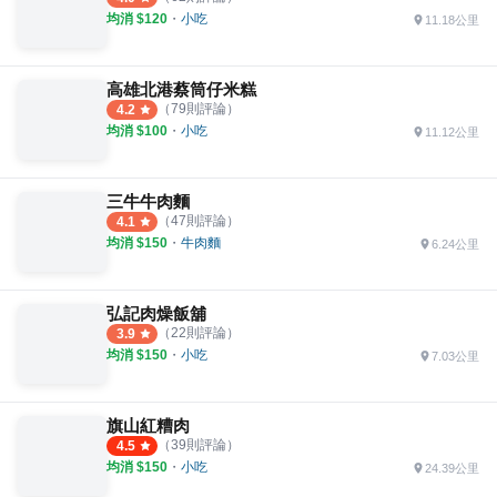
均消 $
120
・
小吃
11.18公里
高雄北港蔡筒仔米糕
（
79
則評論）
4.2
均消 $
100
・
小吃
11.12公里
三牛牛肉麵
（
47
則評論）
4.1
均消 $
150
・
牛肉麵
6.24公里
弘記肉燥飯舖
（
22
則評論）
3.9
均消 $
150
・
小吃
7.03公里
旗山紅糟肉
（
39
則評論）
4.5
均消 $
150
・
小吃
24.39公里