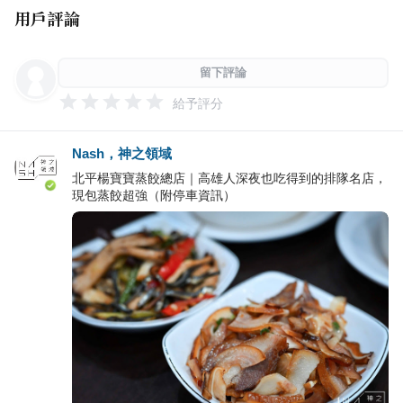
用戶評論
留下評論
給予評分
Nash，神之領域
北平楊寶寶蒸餃總店｜高雄人深夜也吃得到的排隊名店，
現包蒸餃超強（附停車資訊）