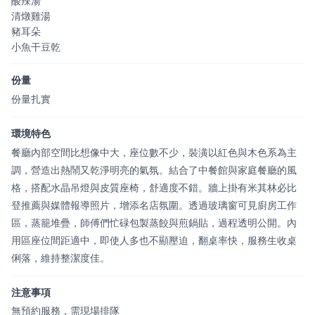
酸辣湯
清燉雞湯
豬耳朵
小魚干豆乾
份量
份量扎實
環境特色
餐廳內部空間比想像中大，座位數不少，裝潢以紅色與木色系為主
調，營造出熱鬧又乾淨明亮的氣氛。結合了中餐館與家庭餐廳的風
格，搭配水晶吊燈與皮質座椅，舒適度不錯。牆上掛有米其林必比
登推薦與媒體報導照片，增添名店氛圍。透過玻璃窗可見廚房工作
區，蒸籠堆疊，師傅們忙碌包製蒸餃與煎鍋貼，過程透明公開。內
用區座位間距適中，即使人多也不顯壓迫，翻桌率快，服務生收桌
俐落，維持整潔度佳。
注意事項
無預約服務，需現場排隊