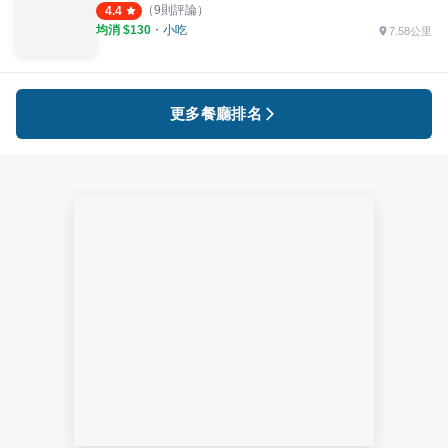
（
9
則評論）
4.4
均消 $
130
・
小吃
7.58公里
更多餐廳排名