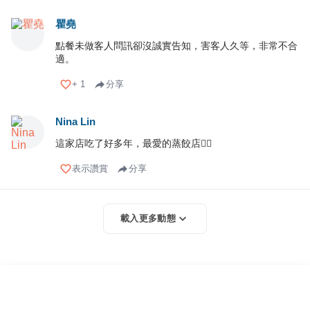
瞿堯
點餐未做客人問訊卻沒誠實告知，害客人久等，非常不合
適。
+
1
分享
Nina Lin
這家店吃了好多年，最愛的蒸餃店👍🏻
表示讚賞
分享
載入更多動態