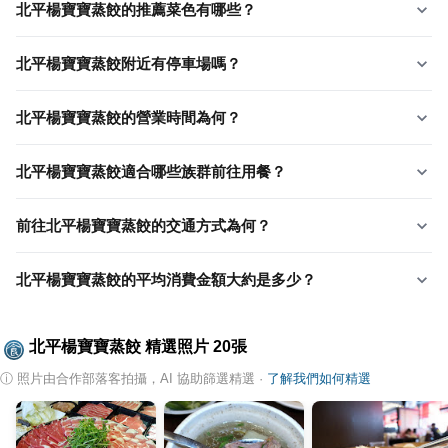
北平楊寶寶蒸餃的推薦菜色有哪些？
北平楊寶寶蒸餃附近有停車場嗎？
北平楊寶寶蒸餃的營業時間為何？
北平楊寶寶蒸餃適合哪些族群前往用餐？
前往北平楊寶寶蒸餃的交通方式為何？
北平楊寶寶蒸餃的平均消費金額大約是多少？
北平楊寶寶蒸餃
精選照片
20
張
ⓘ
照片由合作部落客拍攝，AI 協助篩選精選
·
了解我們如何精選