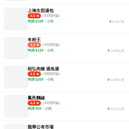
上海生煎湯包
（
92
則評論）
4.6
均消 $
100
・
小吃
9.15公里
冬粉王
（
41
則評論）
4.1
均消 $
120
・
小吃
11.69公里
柏弘肉燥 過魚湯
（
59
則評論）
4.5
均消 $
200
・
小吃
11.58公里
鳳邑麵線
（
41
則評論）
4.4
均消 $
50
・
小吃
12.01公里
龍華公有市場