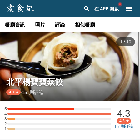
在 APP 開啟
餐廳資訊
照片
評論
相似餐廳
1
/
10
北平楊寶寶蒸餃
151
則評論
·
4.3
5
4.3
5 星：9 則評論
4
4 星：14 則評論
3
3 星：1 則評論
4.3
2
2 星：0 則評論
151
則評論
1
1 星：1 則評論