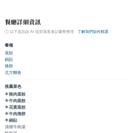
餐廳詳細資訊
ⓘ
以下資訊由 AI 從部落客食記彙整整理
·
了解我們如何精選
餐種
蒸餃
鍋貼
捲餅
北方麵食
推薦菜色
🌟
豬肉蒸餃
🌟
牛肉蒸餃
🌟
花素蒸餃
🌟
牛肉捲餅
🌟
鍋貼
清燉牛肉湯