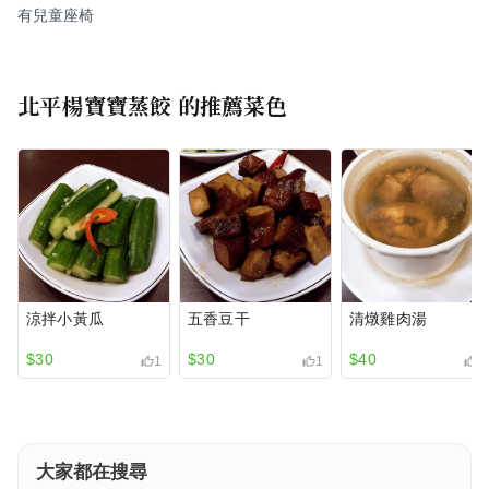
有兒童座椅
北平楊寶寶蒸餃
的推薦菜色
涼拌小黃瓜
五香豆干
清燉雞肉湯
$30
$30
$40
1
1
2
大家都在搜尋