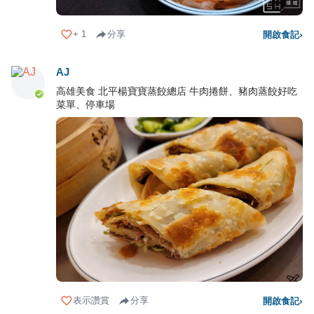
+
1
分享
開啟食記
›
AJ
高雄美食 北平楊寶寶蒸餃總店 牛肉捲餅、豬肉蒸餃好吃
菜單、停車場
表示讚賞
分享
開啟食記
›