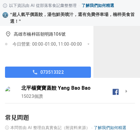
以下資訊由 AI 從部落客食記彙整整理
·
了解我們如何精選
“
超人氣平價蒸餃，湯包鮮美噴汁，還有免費停車場，楠梓美食首
選！
”
高雄市楠梓區朝明路106號
今日營業: 00:00-01:00, 11:00-00:00
073513322
北平楊寶寶蒸餃 Yang Bao Bao
15023
個讚
常見問題
ⓘ
本問答由 AI 整理自真實食記（附資料來源）
·
了解我們如何精選