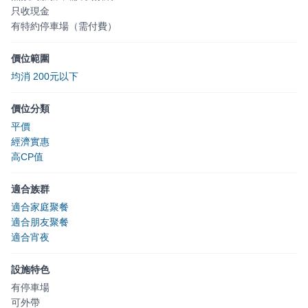
只收現金
有特約停車場（需付費）
價位範圍
均消 200元以下
價位分類
平價
經濟實惠
高CP值
適合族群
適合家庭聚餐
適合朋友聚餐
適合宵夜
設施特色
有停車場
可外帶