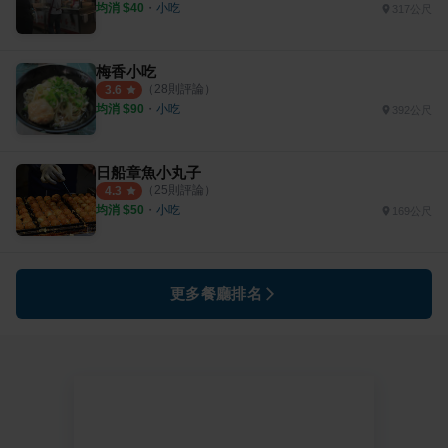
均消 $
40
・
小吃
317公尺
梅香小吃
（
28
則評論）
3.6
均消 $
90
・
小吃
392公尺
日船章魚小丸子
（
25
則評論）
4.3
均消 $
50
・
小吃
169公尺
更多餐廳排名