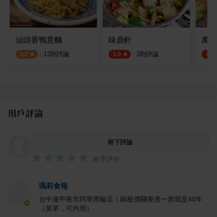
汕頭香鴨意麵
味鼎軒
萬華
·
13
則評論
·
3
則評論
3.2
5.0
4.8
用戶評論
留下評論
給予評分
瑪莉食報
台中逢甲夜市阿華黑輪店｜銅板價關東煮一賣就是40年
（菜單，可內用）