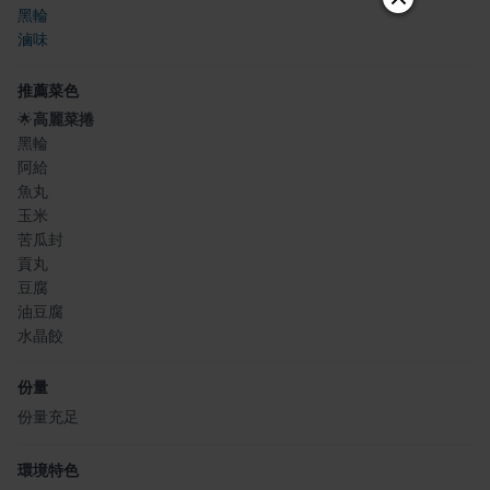
黑輪
滷味
推薦菜色
🌟
高麗菜捲
黑輪
阿給
魚丸
玉米
苦瓜封
貢丸
豆腐
油豆腐
水晶餃
份量
份量充足
環境特色