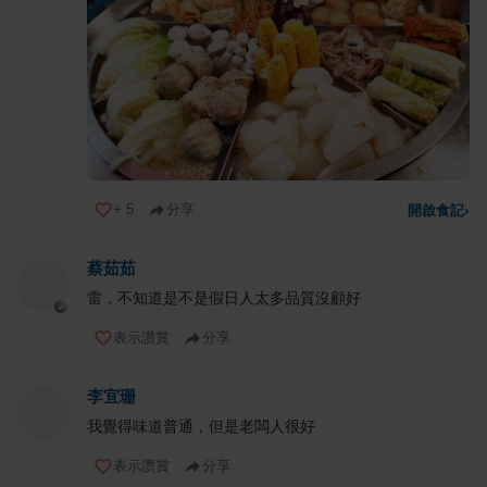
+
5
分享
開啟食記
›
蔡茹茹
雷，不知道是不是假日人太多品質沒顧好
表示讚賞
分享
李宜珊
我覺得味道普通，但是老闆人很好
表示讚賞
分享