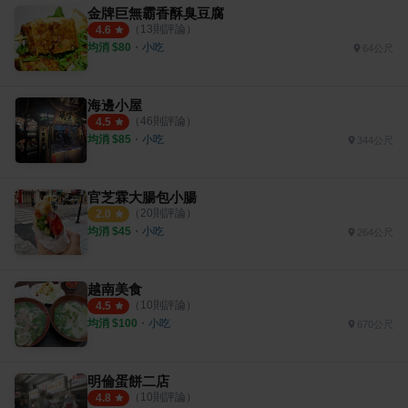
金牌巨無霸香酥臭豆腐
（
13
則評論）
4.6
均消 $
80
・
小吃
64公尺
海邊小屋
（
46
則評論）
4.5
均消 $
85
・
小吃
344公尺
官芝霖大腸包小腸
（
20
則評論）
2.0
均消 $
45
・
小吃
264公尺
越南美食
（
10
則評論）
4.5
均消 $
100
・
小吃
670公尺
明倫蛋餅二店
（
10
則評論）
4.8