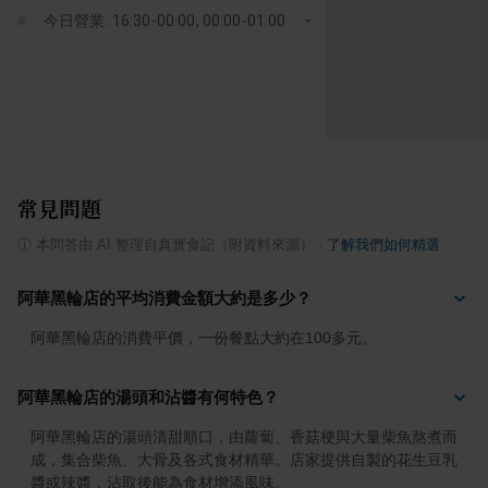
今日營業: 16:30-00:00, 00:00-01:00
常見問題
ⓘ
本問答由 AI 整理自真實食記（附資料來源）
·
了解我們如何精選
阿華黑輪店的平均消費金額大約是多少？
阿華黑輪店的消費平價，一份餐點大約在100多元。
阿華黑輪店的湯頭和沾醬有何特色？
阿華黑輪店的湯頭清甜順口，由蘿蔔、香菇梗與大量柴魚熬煮而
成，集合柴魚、大骨及各式食材精華。店家提供自製的花生豆乳
醬或辣醬，沾取後能為食材增添風味。