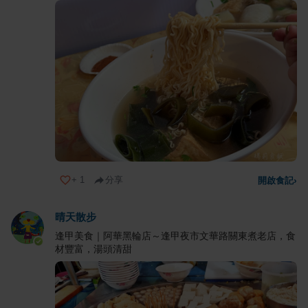
+
1
分享
開啟食記
›
晴天散步
逢甲美食｜阿華黑輪店～逢甲夜市文華路關東煮老店，食
材豐富，湯頭清甜