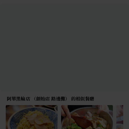
阿華黑輪店 （創始店 路邊攤） 的相似餐廳