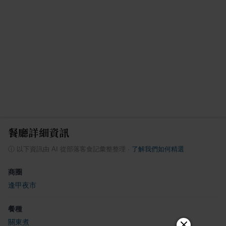
餐廳詳細資訊
ⓘ
以下資訊由 AI 從部落客食記彙整整理
·
了解我們如何精選
商圈
逢甲夜市
餐種
關東煮