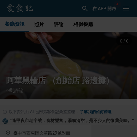
在 APP 開啟
餐廳資訊
照片
評論
相似餐廳
1
/
6
阿華黑輪店 （創始店 路邊攤）
9
則評論
·
以下資訊由 AI 從部落客食記彙整整理
·
了解我們如何精選
“
逢甲夜市老字號，食材豐富，湯頭清甜，是不少人的懷舊美味。
”
臺中市西屯區文華路29號對面