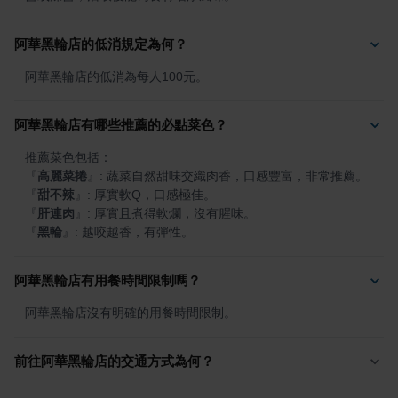
阿華黑輪店的低消規定為何？
阿華黑輪店的低消為每人100元。
阿華黑輪店有哪些推薦的必點菜色？
『
高麗菜捲
』
『
甜不辣
』
『
肝連肉
』
『
黑輪
』
: 越咬越香，有彈性。
阿華黑輪店有用餐時間限制嗎？
阿華黑輪店沒有明確的用餐時間限制。
前往阿華黑輪店的交通方式為何？