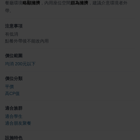
餐廳環境
略顯擁擠
，內用座位空間
頗為擁擠
，建議介意環境者外
帶。
注意事項
有低消
點餐外帶後不能改內用
價位範圍
均消 200元以下
價位分類
平價
高CP值
適合族群
適合學生
適合朋友聚餐
設施特色