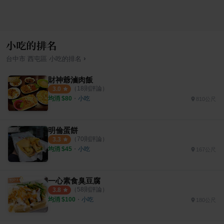
小吃的排名
›
台中市
西屯區
小吃
的排名
財神爺滷肉飯
（
18
則評論）
3.0
均消 $
80
・
小吃
810公尺
明倫蛋餅
（
70
則評論）
3.3
均消 $
45
・
小吃
167公尺
一心素食臭豆腐
（
58
則評論）
3.8
均消 $
100
・
小吃
180公尺