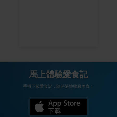
馬上體驗愛食記
手機下載愛食記，隨時隨地收藏美食！