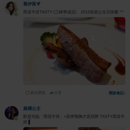
喬伊斯🍹
西堤牛排TASTY (三峽學成店)．2015祝老公生日快樂 ^^
表示讚賞
分享
開啟食記
›
麻糬公主
歡迎光臨「西堤牛排」×原來鴨胸才是招牌 TASTY西堤牛
排 ▌