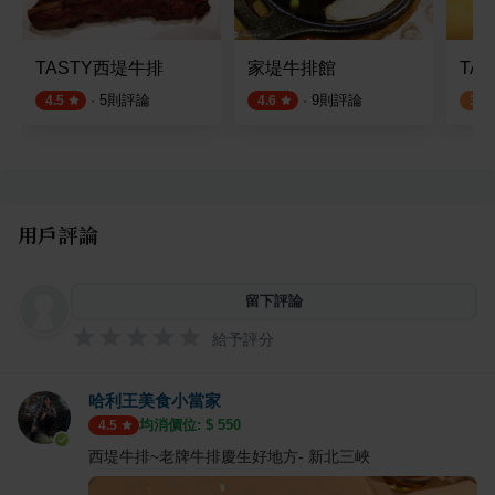
TASTY西堤牛排
家堤牛排館
TA
·
5
則評論
·
9
則評論
4.5
4.6
3.0
用戶評論
留下評論
給予評分
哈利王美食小當家
均消價位: $
550
4.5
西堤牛排~老牌牛排慶生好地方- 新北三峽