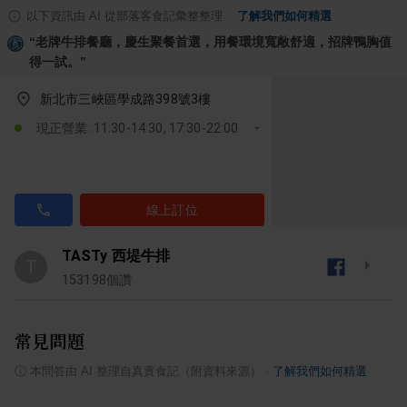
以下資訊由 AI 從部落客食記彙整整理
·
了解我們如何精選
“
老牌牛排餐廳，慶生聚餐首選，用餐環境寬敞舒適，招牌鴨胸值
得一試。
”
新北市三峽區學成路398號3樓
現正營業: 11:30-14:30, 17:30-22:00
線上訂位
TASTy 西堤牛排
T
153198
個讚
常見問題
ⓘ
本問答由 AI 整理自真實食記（附資料來源）
·
了解我們如何精選