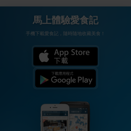
馬上體驗愛食記
手機下載愛食記，隨時隨地收藏美食！