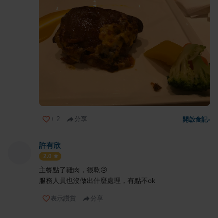
+
2
分享
開啟食記
›
許有欣
2.0
主餐點了雞肉，很乾😥
服務人員也沒做出什麼處理，有點不ok
表示讚賞
分享