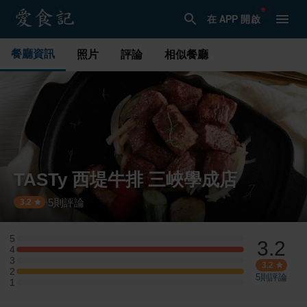
在 APP 開啟
餐廳資訊
照片
評論
相似餐廳
TASTy 西堤牛排 三峽學成店
5
則評論
·
3.2
5
3.2
5 星：0 則評論
4
4 星：1 則評論
3
3 星：0 則評論
3.2
2
2 星：1 則評論
5
則評論
1
1 星：0 則評論