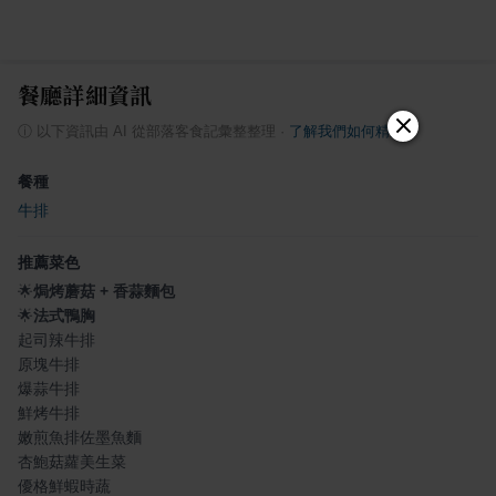
餐廳詳細資訊
ⓘ
以下資訊由 AI 從部落客食記彙整整理
·
了解我們如何精選
餐種
牛排
推薦菜色
🌟
焗烤蘑菇 + 香蒜麵包
🌟
法式鴨胸
起司辣牛排
原塊牛排
爆蒜牛排
鮮烤牛排
嫩煎魚排佐墨魚麵
杏鮑菇蘿美生菜
優格鮮蝦時蔬