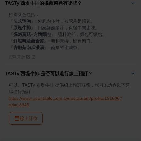
TASTy 西堤牛排的推薦菜色有哪些？
『
法式鴨胸
』
『
原塊牛排
』
『
焗烤蘑菇+方塊麵包
』
『
鮮蝦時蔬蘆薈露
』
『
杏胞菇南瓜濃湯
』
: 南瓜鮮甜濃郁。
資料來源
TASTy 西堤牛排 是否可以進行線上預訂？
可以。TASTy 西堤牛排 提供線上預訂服務，您可以透過以下連
結進行預訂：
https://www.opentable.com.tw/restaurant/profile/191606?
ref=18649
線上訂位