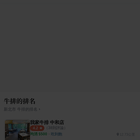
牛排的排名
›
新北市
牛排
的排名
我家牛排 中和店
（
38
則評論）
4.2
均消 $
500
・
吃到飽
12.73公里