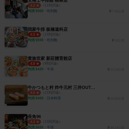
安格士牛排館 樹林店
（
11
則評論）
4.2
均消 $
500
・
吃到飽
7.43公里
我家牛排 板橋遠科店
（
13
則評論）
4.5
均消 $
550
・
吃到飽
10公里
貴族世家 新莊體育館店
（
9
則評論）
4.8
均消 $
420
・
牛排
13.19公里
牛かつもと村 炸牛元村 三井OUTLET PARK
（
21
則評論）
4.0
均消 $
400
・
日本料理
14.02公里
長角96
（
13
則評論）
4.2
均消 $
650
・
牛排
39.14公里