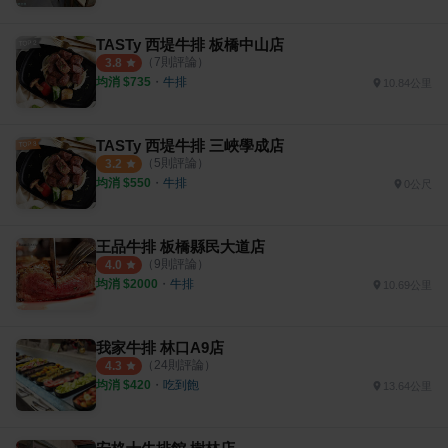
TASTy 西堤牛排 板橋中山店
（
7
則評論）
3.8
均消 $
735
・
牛排
10.84公里
TASTy 西堤牛排 三峽學成店
（
5
則評論）
3.2
均消 $
550
・
牛排
0公尺
王品牛排 板橋縣民大道店
（
9
則評論）
4.0
均消 $
2000
・
牛排
10.69公里
我家牛排 林口A9店
（
24
則評論）
4.3
均消 $
420
・
吃到飽
13.64公里