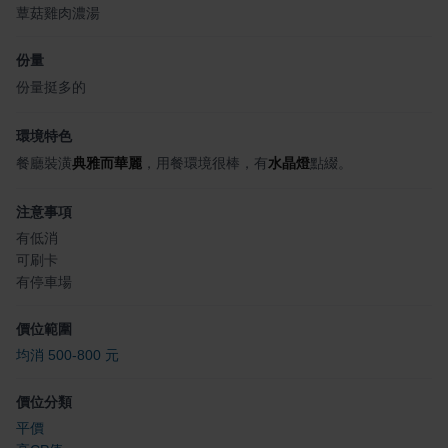
蕈菇雞肉濃湯
份量
份量挺多的
環境特色
餐廳裝潢
典雅而華麗
，用餐環境很棒，有
水晶燈
點綴。
注意事項
有低消
可刷卡
有停車場
價位範圍
均消 500-800 元
價位分類
平價