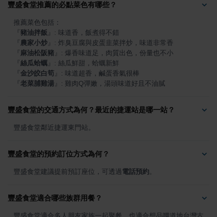
豐盛食堂推薦的必點菜色有哪些？
『
豬油拌飯
』
『
農家小炒
』
『
麻油松阪豬
』
『
絲瓜蛤蠣
』
『
金沙皎白筍
』
『
老菜脯雞湯
』
: 雞肉Q彈嫩，湯頭味道好且不油膩
豐盛食堂的交通方式為何？最近的捷運站是哪一站？
豐盛食堂鄰近捷運東門站。
豐盛食堂的預約訂位方式為何？
豐盛食堂建議提前預訂座位，可透過
電話預約
。
豐盛食堂適合哪些族群用餐？
豐盛食堂適合多人朋友家族一起聚餐，也適合想品嚐道地台灣古