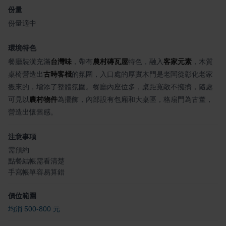
份量
份量適中
環境特色
餐廳裝潢充滿
台灣味
，帶有
農村磚瓦屋
特色，融入
客家元素
，木質
桌椅營造出
古時客棧
的氛圍，入口處的厚實木門是老闆從彰化老家
搬來的，增添了整體氛圍。餐廳內座位多，桌距寬敞不擁擠，隨處
可見以
農村物件
為擺飾，內部設有包廂和大桌區，格扇門為古董，
營造出懷舊感。
注意事項
需預約
點餐結帳需看清楚
手寫帳單容易算錯
價位範圍
均消 500-800 元