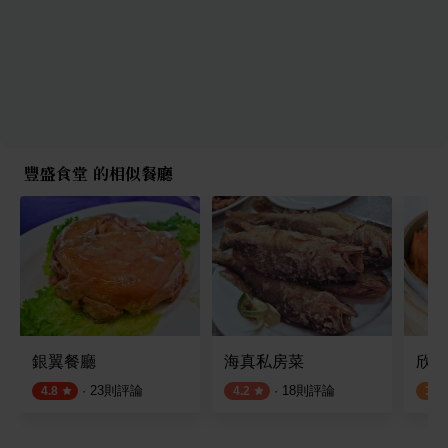
豐盛食堂 的相似餐廳
銀翼餐廳
海真私房菜
欣葉
·
23
則評論
·
18
則評論
4.8
4.2
3.0