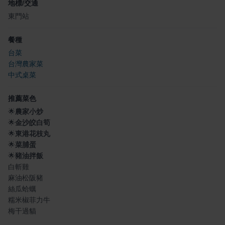
地標/交通
東門站
餐種
台菜
台灣農家菜
中式桌菜
推薦菜色
🌟
農家小炒
🌟
金沙皎白筍
🌟
東港花枝丸
🌟
菜脯蛋
🌟
豬油拌飯
白斬雞
麻油松阪豬
絲瓜蛤蠣
糯米椒菲力牛
梅干過貓