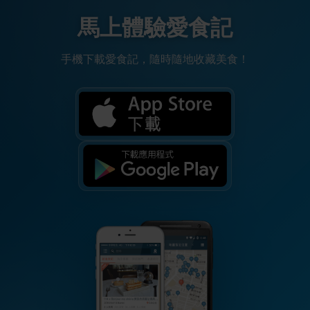
馬上體驗愛食記
手機下載愛食記，隨時隨地收藏美食！