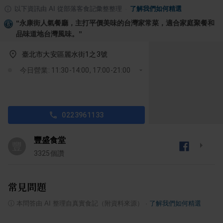
以下資訊由 AI 從部落客食記彙整整理
·
了解我們如何精選
“
永康街人氣餐廳，主打平價美味的台灣家常菜，適合家庭聚餐和
品味道地台灣風味。
”
臺北市大安區麗水街1之3號
今日營業: 11:30-14:00, 17:00-21:00
0223961133
豐盛食堂
豐
3325
個讚
常見問題
ⓘ
本問答由 AI 整理自真實食記（附資料來源）
·
了解我們如何精選