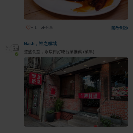
+
1
分享
開啟食記
›
Nash，神之領域
豐盛食堂，永康街好吃台菜推薦 (菜單)