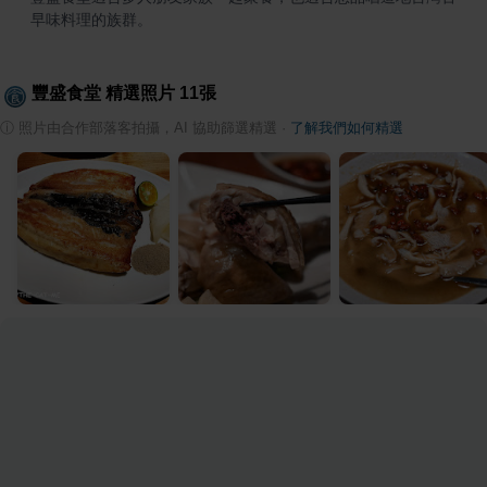
早味料理的族群。
豐盛食堂
精選照片
11
張
ⓘ
照片由合作部落客拍攝，AI 協助篩選精選
·
了解我們如何精選