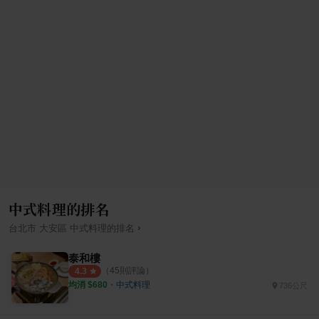
中式料理的排名
›
台北市
大安區
中式料理
的排名
泰和樓
（
45
則評論）
4.3
均消 $
680
・
中式料理
736公尺