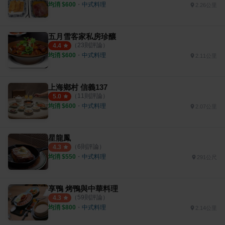
均消 $
600
・
中式料理
2.26公里
五月雪客家私房珍釀
（
23
則評論）
4.4
均消 $
600
・
中式料理
2.11公里
上海鄉村 信義137
（
11
則評論）
5.0
均消 $
600
・
中式料理
2.07公里
星龍鳳
（
6
則評論）
4.3
均消 $
550
・
中式料理
291公尺
享鴨 烤鴨與中華料理
（
59
則評論）
4.3
均消 $
800
・
中式料理
2.14公里