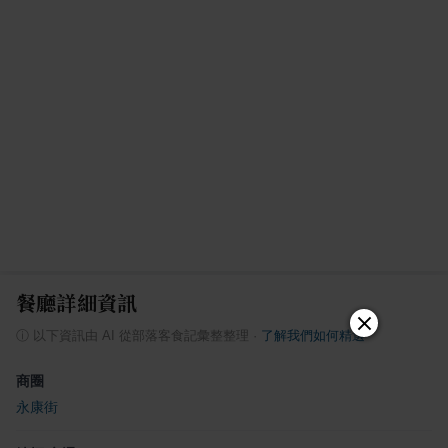
餐廳詳細資訊
ⓘ
以下資訊由 AI 從部落客食記彙整整理
·
了解我們如何精選
商圈
永康街