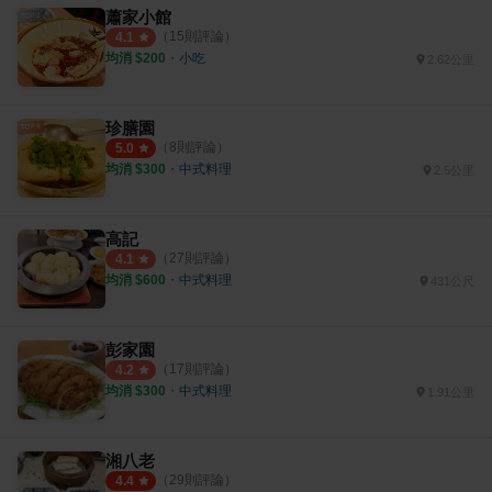
蕭家小館
（
15
則評論）
4.1
均消 $
200
・
小吃
2.62公里
珍膳園
（
8
則評論）
5.0
均消 $
300
・
中式料理
2.5公里
高記
（
27
則評論）
4.1
均消 $
600
・
中式料理
431公尺
彭家園
（
17
則評論）
4.2
均消 $
300
・
中式料理
1.91公里
湘八老
（
29
則評論）
4.4