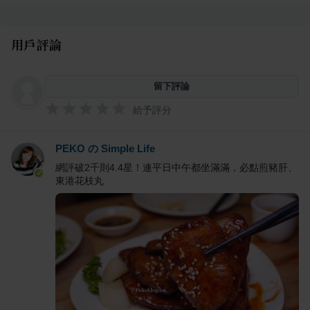
用戶評論
留下評論
給予評分
PEKO の Simple Life
網評破2千則4.4星！連平日中午都坐滿滿，必點煎豬肝、
東港花枝丸