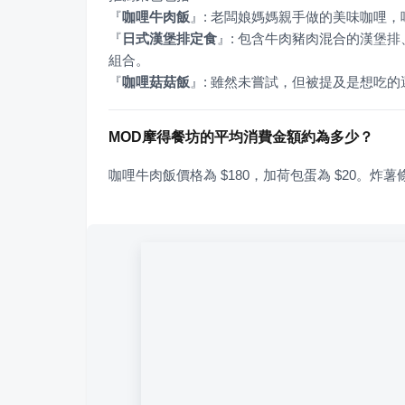
『
咖哩牛肉飯
』
『
日式漢堡排定食
』
: 包含牛肉豬肉混合的漢堡
『
咖哩菇菇飯
』
: 雖然未嘗試，但被提及是想吃的
MOD摩得餐坊的平均消費金額約為多少？
咖哩牛肉飯價格為 $180，加荷包蛋為 $20。炸薯條