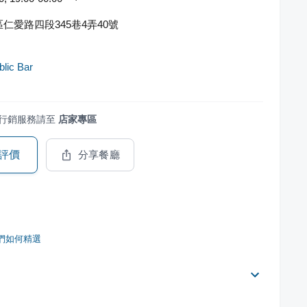
仁愛路四段345巷4弄40號
lic Bar
行銷服務請至
店家專區
評價
分享餐廳
們如何精選