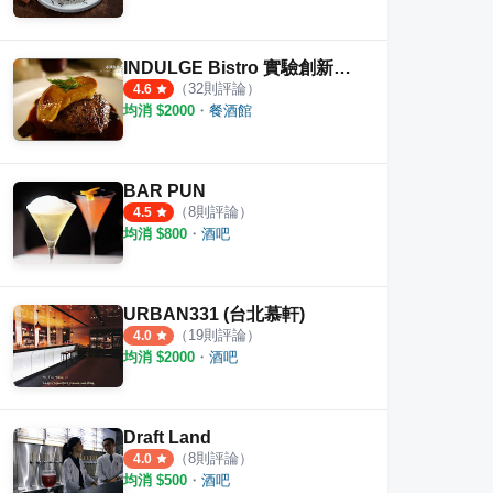
INDULGE Bistro 實驗創新餐酒館
（
32
則評論）
4.6
均消 $
2000
・
餐酒館
BAR PUN
（
8
則評論）
4.5
均消 $
800
・
酒吧
URBAN331 (台北慕軒)
（
19
則評論）
4.0
均消 $
2000
・
酒吧
Draft Land
（
8
則評論）
4.0
均消 $
500
・
酒吧