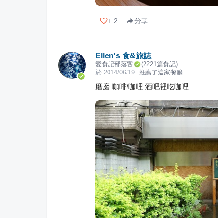
+
2
分享
Ellen's 食&旅誌
愛食記部落客
(
2221
篇食記)
於
2014/06/19
推薦了這家餐廳
磨磨 咖啡/咖哩 酒吧裡吃咖哩