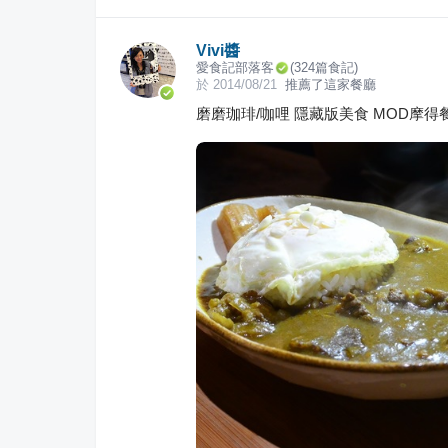
Vivi醬
愛食記部落客
(
324
篇食記)
於
2014/08/21
推薦了這家餐廳
磨磨珈琲/咖哩 隱藏版美食 MOD摩得