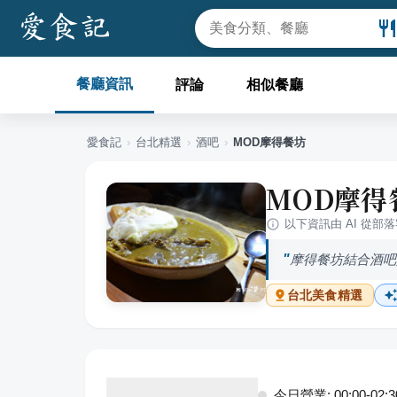
餐廳資訊
評論
相似餐廳
愛食記
›
台北
精選
›
酒吧
›
MOD摩得餐坊
MOD摩得
以下資訊由 AI 從部
摩得餐坊結合酒吧
台北
美食精選
今日營業: 00:00-02:30,