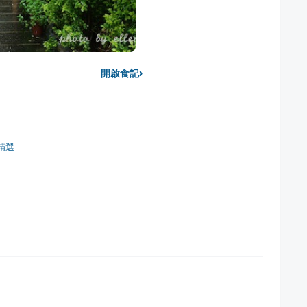
›
開啟食記
精選