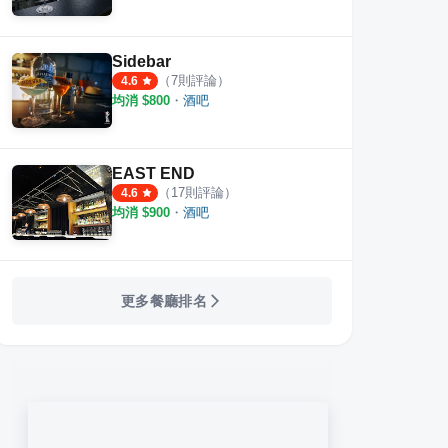
Sidebar
（
7
則評論）
4.6
均消 $
800
・
酒吧
EAST END
（
17
則評論）
4.6
均消 $
900
・
酒吧
更多餐廳排名