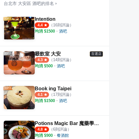
台北市
大安區
酒吧
的排名
›
Intention
（
16
則評論）
4.4
均消 $
1500
・
酒吧
啜飲室 大安
百選店
（
14
則評論）
4.3
均消 $
500
・
酒吧
Book ing Taipei
（
17
則評論）
4.1
均消 $
1500
・
酒吧
杰&甯咖啡早午餐敦化店
湛盧咖啡大安館
KIT
·
4
則評論
·
8
則評論
4.0
4.4
Potions Magic Bar 魔藥學餐酒館
（
6
則評論）
4.8
均消 $
900
・
餐酒館