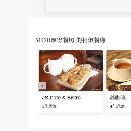
MOD摩得餐坊 的相似餐廳
JS Cafe & Bistro
器咖啡
評論
3
則評論
4
則評論