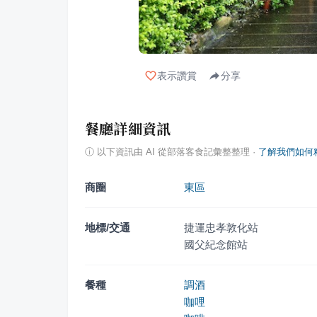
表示讚賞
分享
餐廳詳細資訊
ⓘ
以下資訊由 AI 從部落客食記彙整整理
·
了解我們如何
商圈
東區
地標/交通
捷運忠孝敦化站
國父紀念館站
餐種
調酒
咖哩