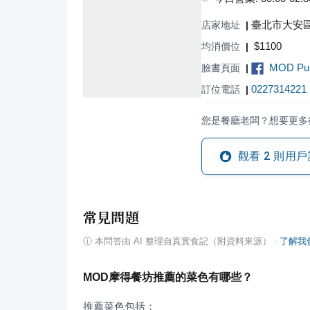
臺北市大安區
店家地址
|
$
1100
均消價位
|
MOD Pub
臉書頁面
|
0227314221
訂位電話
|
您是餐廳老闆？想要更多
觀看
2
則用戶
常見問題
ⓘ
本問答由 AI 整理自真實食記（附資料來源）
·
了解我
MOD摩得餐坊推薦的菜色有哪些？