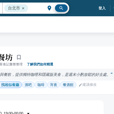
台北市
登入
餐坊
落客食記彙整整理
·
了解我們如何精選
與餐飲，提供獨特咖哩和隱藏版美食，是週末小酌放鬆的好去處。
建議修改
找相似餐廳
酒吧
咖啡
宵夜
餐酒館
 19:00-00:00