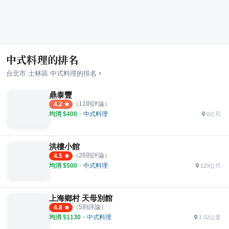
中式料理的排名
›
台北市
士林區
中式料理
的排名
鼎泰豐
（
11
則評論）
4.2
均消 $
400
・
中式料理
0公尺
洪樓小館
（
26
則評論）
4.5
均消 $
500
・
中式料理
129公尺
上海鄉村 天母別館
（
5
則評論）
4.8
均消 $
1130
・
中式料理
1.02公里