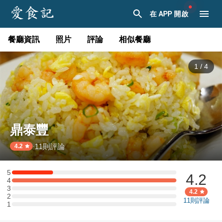
在 APP 開啟
餐廳資訊
照片
評論
相似餐廳
1
/
4
鼎泰豐
11
則評論
·
4.2
5
4.2
5 星：1 則評論
4
4 星：4 則評論
3
3 星：0 則評論
4.2
2
2 星：0 則評論
11
則評論
1
1 星：0 則評論