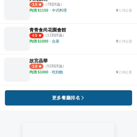
（
7
則評論）
3.5
均消 $
1150
・
中式料理
1.76公里
青青食尚花園會館
（
11
則評論）
4.5
均消 $
1000
・
合菜
2.76公里
故宮晶華
（
52
則評論）
3.8
均消 $
1000
・
吃到飽
2.39公里
更多餐廳排名