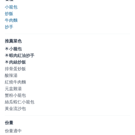
小籠包
炒飯
牛肉麵
抄手
推薦菜色
🌟
小籠包
🌟
蝦肉紅油抄手
🌟
肉絲炒飯
排骨蛋炒飯
酸辣湯
紅燒牛肉麵
元盅雞湯
蟹粉小籠包
絲瓜蝦仁小籠包
黃金流沙包
份量
份量適中