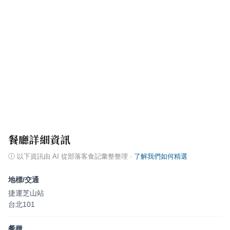
餐廳詳細資訊
ⓘ
以下資訊由 AI 從部落客食記彙整整理
·
了解我們如何精選
地標/交通
捷運芝山站
台北101
餐種