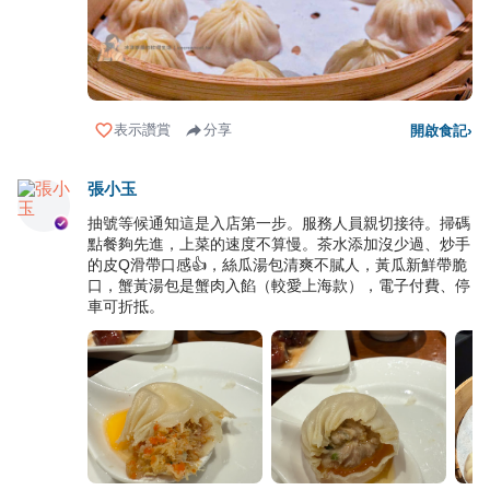
表示讚賞
分享
開啟食記
›
張小玉
抽號等候通知這是入店第一步。服務人員親切接待。掃碼
點餐夠先進，上菜的速度不算慢。茶水添加沒少過、炒手
的皮Q滑帶口感👍，絲瓜湯包清爽不膩人，黃瓜新鮮帶脆
口，蟹黃湯包是蟹肉入餡（較愛上海款），電子付費、停
車可折抵。