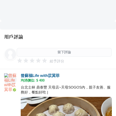
用戶評論
留下評論
給予評分
曾蘇福Life with苡萁菲
均消價位: $
400
台北士林 鼎泰豐 天母店~天母SOGOS內，親子友善、服
務好，餐點好吃 |