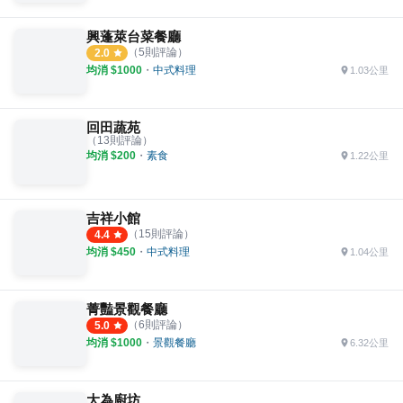
興蓬萊台菜餐廳
（
5
則評論）
2.0
均消 $
1000
・
中式料理
1.03公里
回田蔬苑
（
13
則評論）
均消 $
200
・
素食
1.22公里
吉祥小館
（
15
則評論）
4.4
均消 $
450
・
中式料理
1.04公里
菁豔景觀餐廳
（
6
則評論）
5.0
均消 $
1000
・
景觀餐廳
6.32公里
大為廚坊