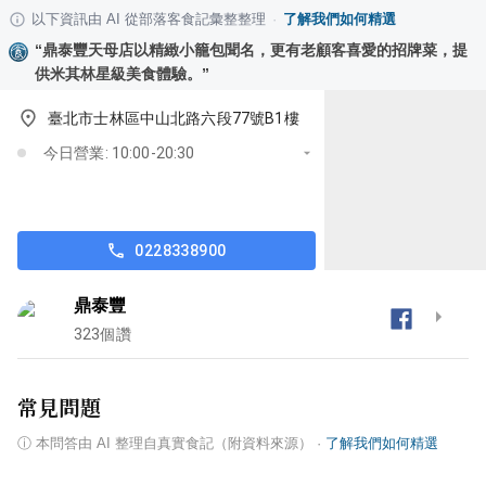
以下資訊由 AI 從部落客食記彙整整理
·
了解我們如何精選
“
鼎泰豐天母店以精緻小籠包聞名，更有老顧客喜愛的招牌菜，提
供米其林星級美食體驗。
”
臺北市士林區中山北路六段77號B1樓
今日營業: 10:00-20:30
0228338900
鼎泰豐
323
個讚
常見問題
ⓘ
本問答由 AI 整理自真實食記（附資料來源）
·
了解我們如何精選