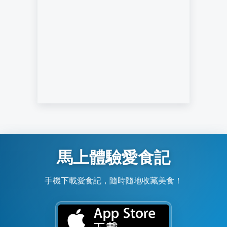
馬上體驗愛食記
手機下載愛食記，隨時隨地收藏美食！