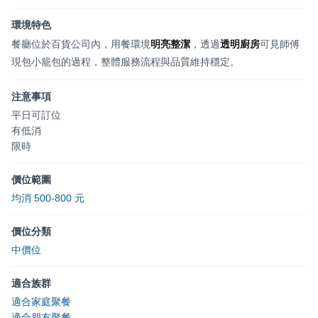
環境特色
餐廳位於百貨公司內，用餐環境
明亮整潔
，透過
透明廚房
可見師傅
現包小籠包的過程，整體服務流程與品質維持穩定。
注意事項
平日可訂位
有低消
限時
價位範圍
均消 500-800 元
價位分類
中價位
適合族群
適合家庭聚餐
適合朋友聚餐