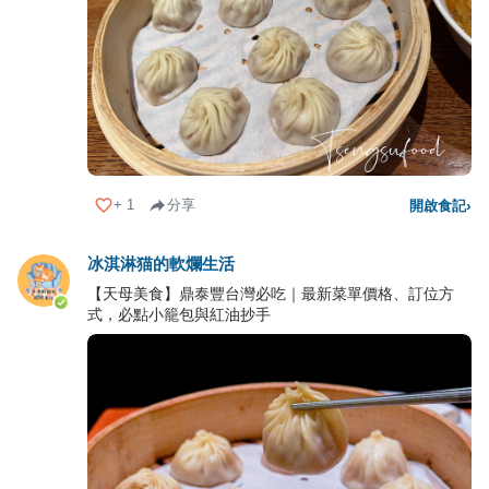
+
1
分享
開啟食記
›
冰淇淋猫的軟爛生活
【天母美食】鼎泰豐台灣必吃｜最新菜單價格、訂位方
式，必點小籠包與紅油抄手