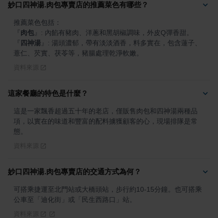
妙口四神湯.肉包專賣店的推薦菜色有哪些？
『
肉包
』
『
四神湯
』
: 湯頭濃郁，帶有淡淡酒香，料多實在，包含蓮子、
薏仁、芡實、茯苓等，豬腸處理乾淨軟嫩。
資料來源
這家餐廳的特色是什麼？
這是一家飄香超過五十年的老店，僅販售肉包和四神湯兩種品
項，以實在的味道和豐富的配料擄獲顧客的心，現場排隊是常
態。
資料來源
妙口四神湯.肉包專賣店的交通方式為何？
可搭乘捷運至北門站或大橋頭站，步行約10-15分鐘。也可搭乘
公車至「迪化街」或「民生西路口」站。
資料來源