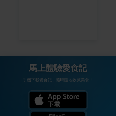
馬上體驗愛食記
手機下載愛食記，隨時隨地收藏美食！