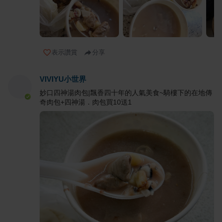
表示讚賞
分享
VIVIYU小世界
妙口四神湯肉包|飄香四十年的人氣美食~騎樓下的在地傳
奇肉包+四神湯．肉包買10送1