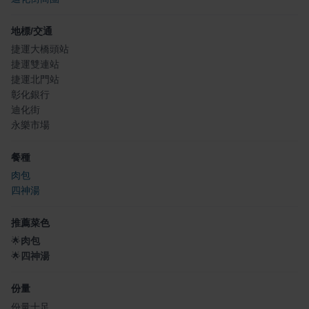
地標/交通
捷運大橋頭站
捷運雙連站
捷運北門站
彰化銀行
迪化街
永樂市場
餐種
肉包
四神湯
推薦菜色
🌟
肉包
🌟
四神湯
份量
份量十足