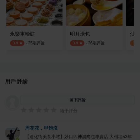
永樂車輪餅
明月湯包
汕頭
·
25
則評論
·
26
則評論
3.9
3.9
3.0
用戶評論
留下評論
給予評分
周花花，甲飽沒
【迪化街美食小吃】妙口四神湯肉包專賣店 大稻埕53年