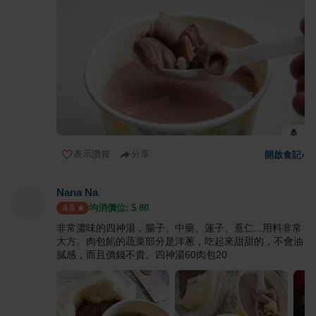
表示讚賞
分享
開啟食記
›
Nana Na
均消價位: $
80
4.0
非常濃味的四神湯，腸子、中藥、蓮子、薏仁...用料非常
大方。肉包餡的蔬菜部分是洋蔥，吃起來甜甜的，不會油
膩感，而且價錢不貴。四神湯60肉包20