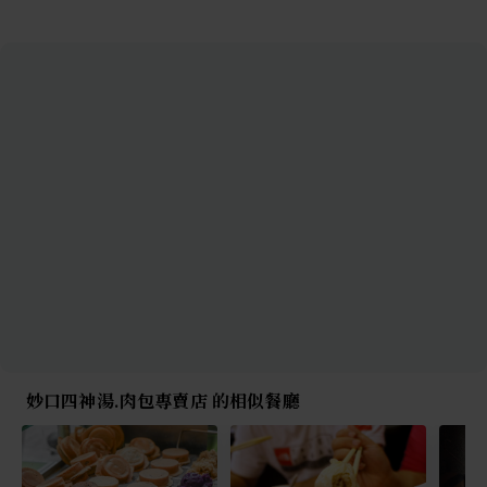
妙口四神湯.肉包專賣店 的相似餐廳