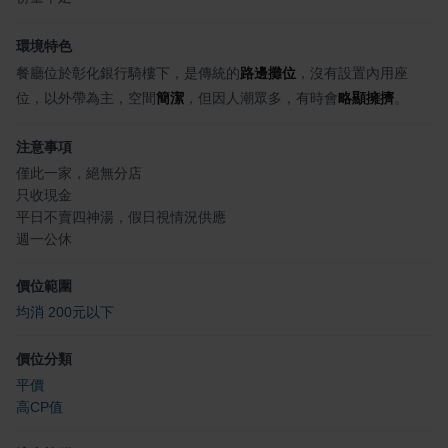
環境特色
餐廳位於彰化銀行騎樓下，是傳統的
路邊攤位
，沒有設置內用座
位，以外帶為主，空間
簡潔
，但因人潮眾多，有時會
略顯擁擠
。
注意事項
僅此一家，絕無分店
只收現金
平日不賣四神湯，假日視情況供應
週一公休
價位範圍
均消 200元以下
價位分類
平價
高CP值