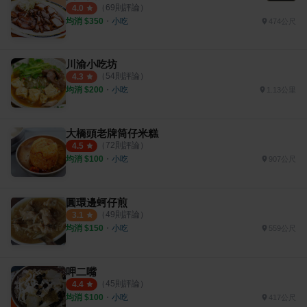
（
69
則評論）
4.0
均消 $
350
・
小吃
474公尺
川渝小吃坊
（
54
則評論）
4.3
均消 $
200
・
小吃
1.13公里
大橋頭老牌筒仔米糕
（
72
則評論）
4.5
均消 $
100
・
小吃
907公尺
圓環邊蚵仔煎
（
49
則評論）
3.1
均消 $
150
・
小吃
559公尺
呷二嘴
（
45
則評論）
4.4
均消 $
100
・
小吃
417公尺