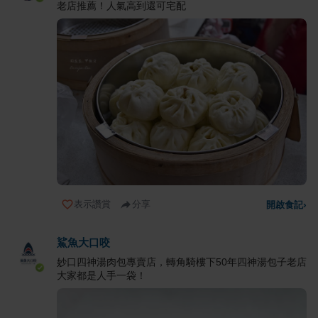
老店推薦！人氣高到還可宅配
表示讚賞
分享
開啟食記
›
鯊魚大口咬
妙口四神湯肉包專賣店，轉角騎樓下50年四神湯包子老店
大家都是人手一袋！