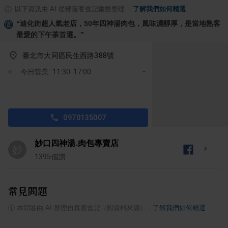
以下資訊由 AI 從部落客食記彙整整理
·
了解我們如何精選
“
迪化街超人氣老店，50年四神湯肉包，風味濃醇厚，是當地熟客
最愛的下午茶首選。
”
臺北市大同區民生西路388號
今日營業: 11:30-17:00
0970135007
妙口四神湯.肉包專賣店
妙
1395
個讚
常見問題
ⓘ
本問答由 AI 整理自真實食記（附資料來源）
·
了解我們如何精選