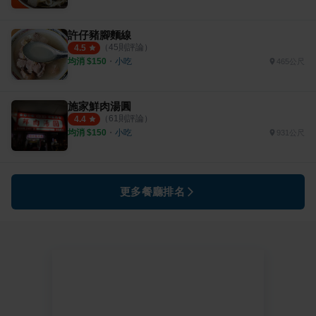
許仔豬腳麵線
（
45
則評論）
4.5
均消 $
150
・
小吃
465公尺
施家鮮肉湯圓
（
61
則評論）
4.4
均消 $
150
・
小吃
931公尺
更多餐廳排名