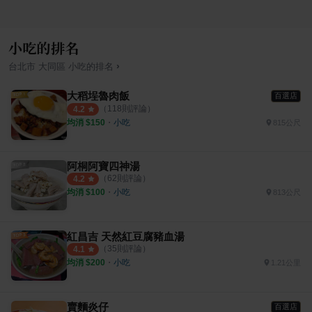
小吃的排名
›
台北市
大同區
小吃
的排名
大稻埕魯肉飯
百選店
（
118
則評論）
4.2
均消 $
150
・
小吃
815公尺
阿桐阿寶四神湯
（
62
則評論）
4.2
均消 $
100
・
小吃
813公尺
紅昌吉 天然紅豆腐豬血湯
（
35
則評論）
4.1
均消 $
200
・
小吃
1.21公里
賣麵炎仔
百選店