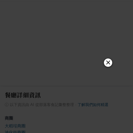
餐廳詳細資訊
ⓘ
以下資訊由 AI 從部落客食記彙整整理
·
了解我們如何精選
商圈
大稻埕商圈
迪化街商圈