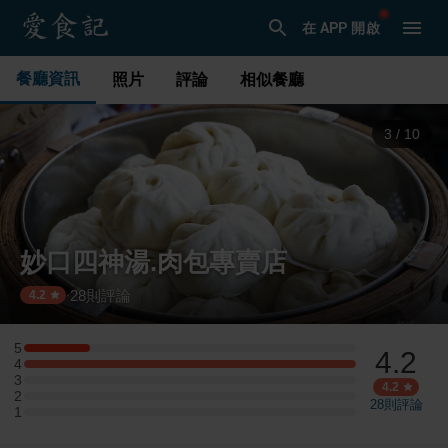
在 APP 開啟
餐廳資訊
照片
評論
相似餐廳
3
/
10
妙口四神湯.肉包專賣店
28
則評論
·
4.2
5
4.2
5 星：1 則評論
4
4 星：5 則評論
3
3 星：0 則評論
4.2
2
2 星：0 則評論
28
則評論
1
1 星：0 則評論