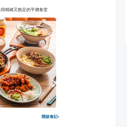
吃得精緻又飽足的平價食堂
›
開啟食記