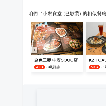
咱們‘小聚食堂 (已歇業) 的相似餐
S樂活事鮮果茶 中壢SOGO店
金色三麥 中壢SOGO店
KZ TOA
評論
·
3
則評論
·
1
4.5
5.0