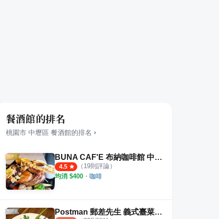
餐酒館的排名
桃園市
中壢區
餐酒館
的排名
›
BUNA CAF'E 布納咖啡館 中壢店
（
19
則評論）
4.5
均消 $
400
・
咖啡
Postman 郵差先生 義式臺菜小餐館 義式餐酒館