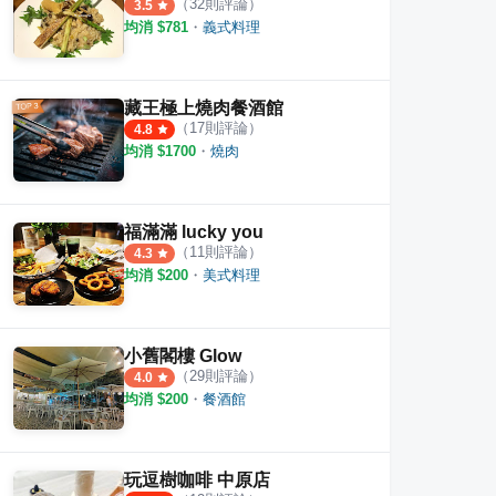
（
32
則評論）
3.5
均消 $
781
・
義式料理
藏王極上燒肉餐酒館
（
17
則評論）
4.8
均消 $
1700
・
燒肉
福滿滿 lucky you
（
11
則評論）
4.3
均消 $
200
・
美式料理
美式炸雞
唐記米干新生店
好螺
·
5
則評論
·
4
則評論
3.9
4.5
小舊閣樓 Glow
（
29
則評論）
4.0
均消 $
200
・
餐酒館
玩逗樹咖啡 中原店