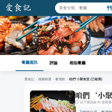
餐廳資訊
評論
相似餐廳
愛食記
›
桃園
精選
›
餐酒館
›
咱們‘小聚食堂 (已歇業)
咱們‘小聚
以下資訊由 AI 從部