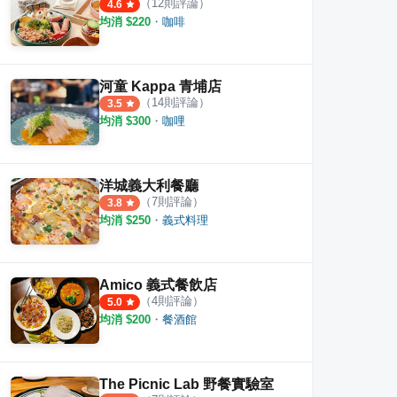
（
12
則評論）
4.6
均消 $
220
・
咖啡
河童 Kappa 青埔店
（
14
則評論）
3.5
均消 $
300
・
咖哩
洋城義大利餐廳
（
7
則評論）
3.8
均消 $
250
・
義式料理
Amico 義式餐飲店
（
4
則評論）
5.0
均消 $
200
・
餐酒館
The Picnic Lab 野餐實驗室