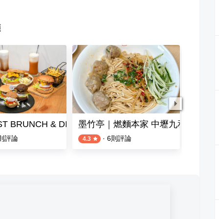
廳
ST BRUNCH & DINING
墨竹亭｜燃麵本家 中壢九和店
胖老爹
則評論
·
6
則評論
4.3
3.0