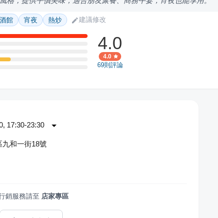
風格，提供平價美味，適合朋友聚餐、商務午宴，宵夜也能享用。
建議修改
酒館
宵夜
熱炒
4.0
4.0
69
則評論
 17:30-23:30
九和一街18號
行銷服務請至
店家專區