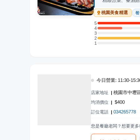
精緻台菜、餐酒館
餐
桃園
美食精選
5
5 星：4 則評論
4
4 星：1 則評論
3
3 星：0 則評論
2
2 星：2 則評論
1
1 星：0 則評論
今日營業: 11:30-15:30,
桃園市中壢區
店家地址
|
$
400
均消價位
|
034265778
訂位電話
|
您是餐廳老闆？想要更多