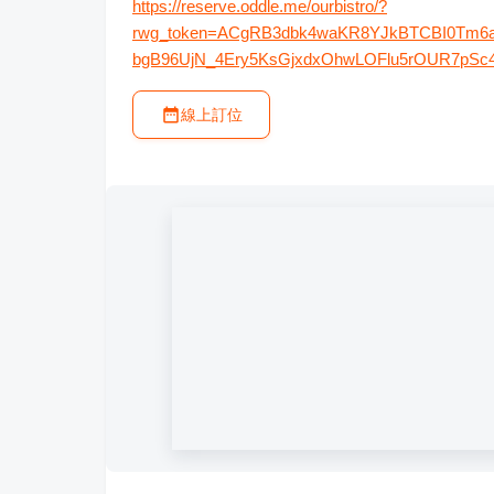
https://reserve.oddle.me/ourbistro/?
rwg_token=ACgRB3dbk4waKR8YJkBTCBI0Tm6a
bgB96UjN_4Ery5KsGjxdxOhwLOFlu5rOUR7pS
線上訂位