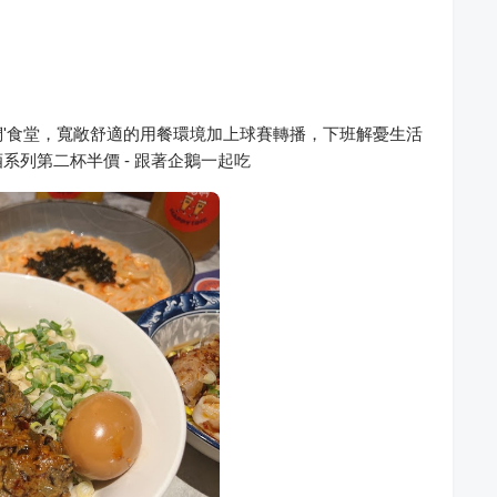
'食堂，寬敞舒適的用餐環境加上球賽轉播，下班解憂生活
系列第二杯半價 - 跟著企鵝一起吃