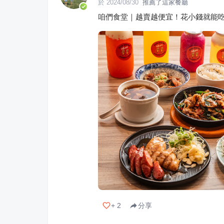
於
2024/08/30
推薦了這家餐廳
咱們食堂｜越賣越便宜！花小錢就能
+
2
分享