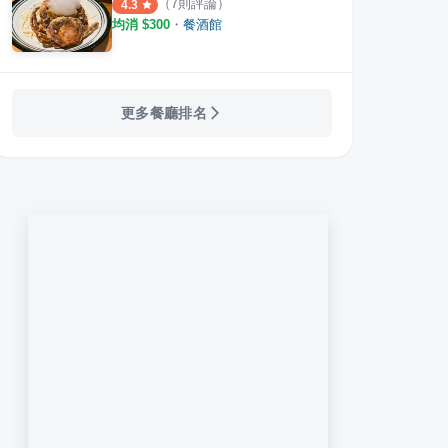
（
7
則評論）
4.3
均消 $
300
・
餐酒館
更多餐廳排名