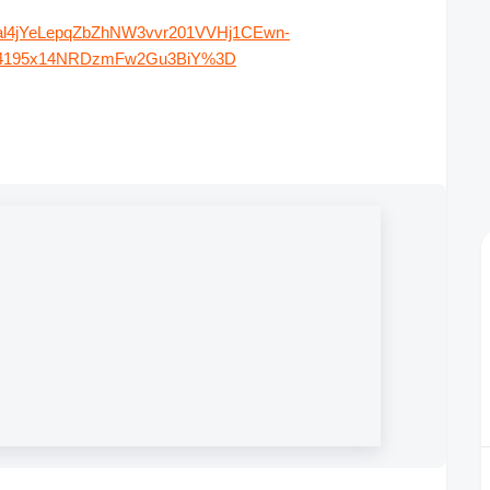
l4jYeLepqZbZhNW3vvr201VVHj1CEwn-
c4195x14NRDzmFw2Gu3BiY%3D