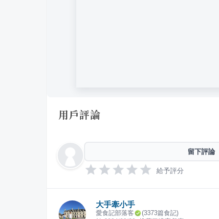
用戶評論
留下評論
給予評分
大手牽小手
愛食記部落客
(
3373
篇食記)