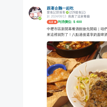
跟著企鵝一起吃
愛食記部落客
(
229
篇食記)
於
2024/08/13
推薦了這家餐廳
均消價位: $
400
4.0
中壢市區新開幕餐酒館搶先開箱｜咱們
來這裡就對了！八點過後還享奶蓋啤酒