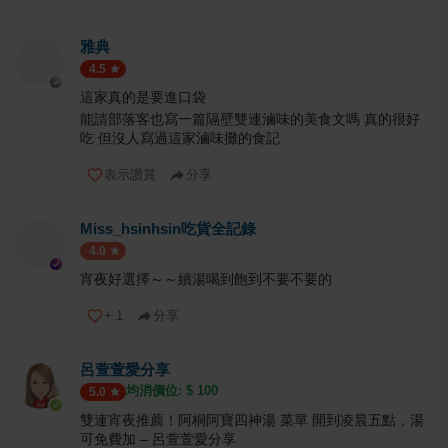
雅典
4.5
這家真的是要進口袋
能請部落客也寫一篇隔壁雙連滷味的美食文嗎 真的很好
吃 但沒人寫過這家滷味攤的食記
表示讚賞
分享
Miss_hsinhsin吃貨全記錄
4.0
宵夜好選擇～～續湯喝到飽到不要不要的
+
1
分享
呂萱萱愛分享
均消價位: $
100
5.0
雙連宵夜推薦！阿桐阿寶四神湯 菜單 開到凌晨五點，湯
可免費加 – 呂萱萱愛分享