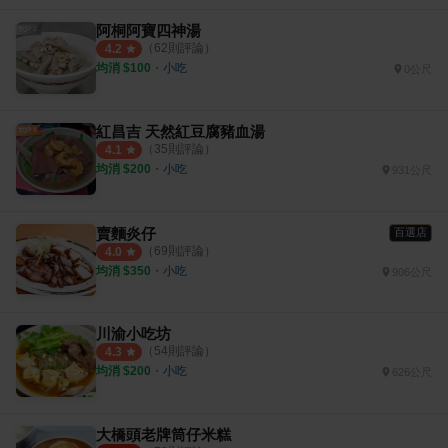
阿桐阿寶四神湯
（
62
則評論）
4.2
均消 $
100
・
小吃
0公尺
紅昌吉 天然紅豆腐豬血湯
（
35
則評論）
4.1
均消 $
200
・
小吃
931公尺
賣麵炎仔
百選店
（
69
則評論）
4.0
均消 $
350
・
小吃
906公尺
川渝小吃坊
（
54
則評論）
4.3
均消 $
200
・
小吃
626公尺
大橋頭老牌筒仔米糕