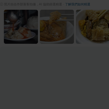
ⓘ
照片由合作部落客拍攝，AI 協助篩選精選
·
了解我們如何精選