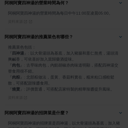
阿桐阿寶四神湯的營業時間為何？
阿桐阿寶四神湯的營業時間為每日中午11:00至凌晨05:00。
資料來源
阿桐阿寶四神湯的推薦菜色有哪些？
『
四神湯
』
: 以大骨湯頭為基底，加入豬腸和薏仁熬煮，湯頭清
『
肉包
』
: 古早味肉包，內餡胡椒赤肉味道明顯，搭配四神湯交
『
肉粽
』
: 北部粽做法，蛋黃、香菇料實在，糯米粒口感較鬆
『
燒賣
』
: 評價普通，可搭配店家特製的精華辣醬提升風味。
資料來源
阿桐阿寶四神湯的招牌菜是什麼？
阿桐阿寶四神湯的招牌菜是四神湯，以大骨湯頭為基底，加入豬