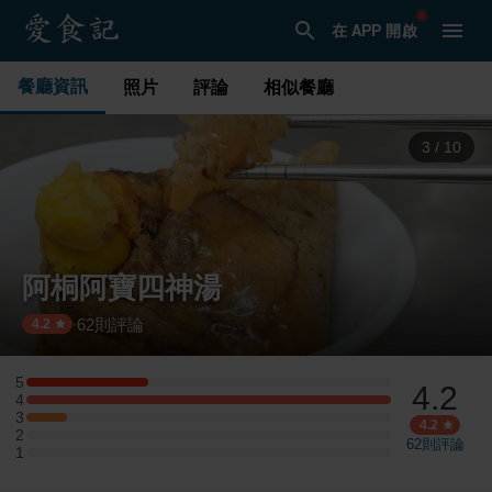
在 APP 開啟
餐廳資訊
照片
評論
相似餐廳
3
/
10
阿桐阿寶四神湯
62
則評論
·
4.2
5
4.2
5 星：3 則評論
4
4 星：9 則評論
3
3 星：1 則評論
4.2
2
2 星：0 則評論
62
則評論
1
1 星：0 則評論