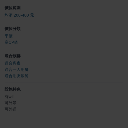
價位範圍
均消 200-400 元
價位分類
平價
高CP值
適合族群
適合宵夜
適合一人用餐
適合朋友聚餐
設施特色
有wifi
可外帶
可外送