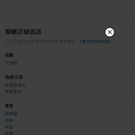
餐廳詳細資訊
ⓘ
以下資訊由 AI 從部落客食記彙整整理
·
了解我們如何精選
商圈
大同區
地標/交通
捷運雙連站
寧夏夜市
餐種
四神湯
肉粽
肉包
燒賣