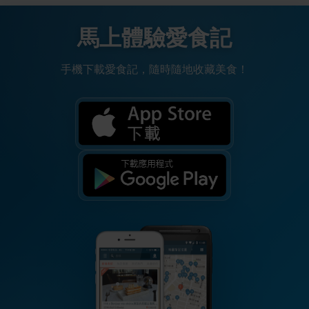
馬上體驗愛食記
手機下載愛食記，隨時隨地收藏美食！