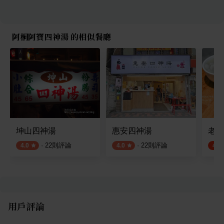
阿桐阿寶四神湯 的相似餐廳
坤山四神湯
惠安四神湯
老翁
·
22
則評論
·
22
則評論
4.0
4.0
4.4
用戶評論