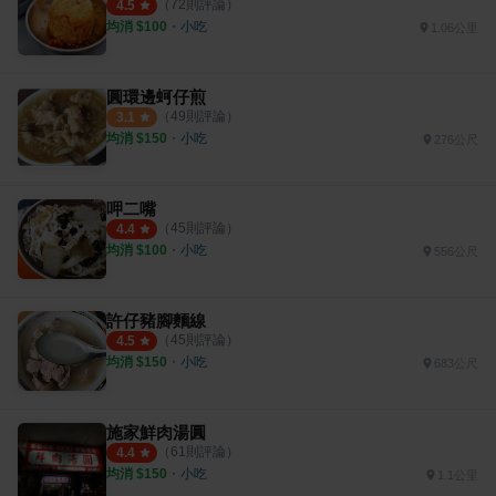
（
72
則評論）
4.5
均消 $
100
・
小吃
1.06公里
圓環邊蚵仔煎
（
49
則評論）
3.1
均消 $
150
・
小吃
276公尺
呷二嘴
（
45
則評論）
4.4
均消 $
100
・
小吃
556公尺
許仔豬腳麵線
（
45
則評論）
4.5
均消 $
150
・
小吃
683公尺
施家鮮肉湯圓
（
61
則評論）
4.4
均消 $
150
・
小吃
1.1公里