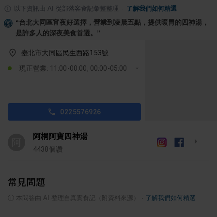
以下資訊由 AI 從部落客食記彙整整理
·
了解我們如何精選
“
台北大同區宵夜好選擇，營業到凌晨五點，提供暖胃的四神湯，
是許多人的深夜美食首選。
”
臺北市大同區民生西路153號
現正營業: 11:00-00:00, 00:00-05:00
0225576926
阿桐阿寶四神湯
阿
4438
個讚
常見問題
ⓘ
本問答由 AI 整理自真實食記（附資料來源）
·
了解我們如何精選