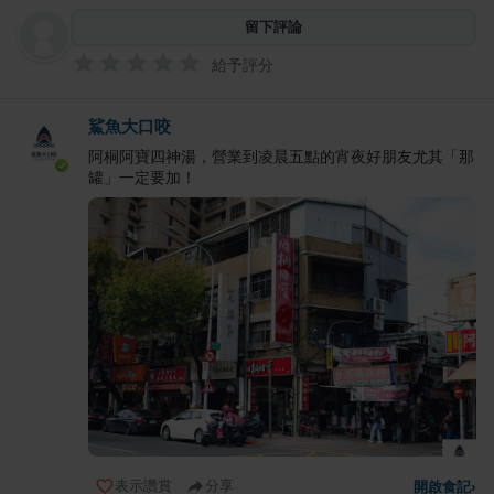
留下評論
給予評分
鯊魚大口咬
阿桐阿寶四神湯，營業到凌晨五點的宵夜好朋友尤其「那
罐」一定要加！
表示讚賞
分享
開啟食記
›