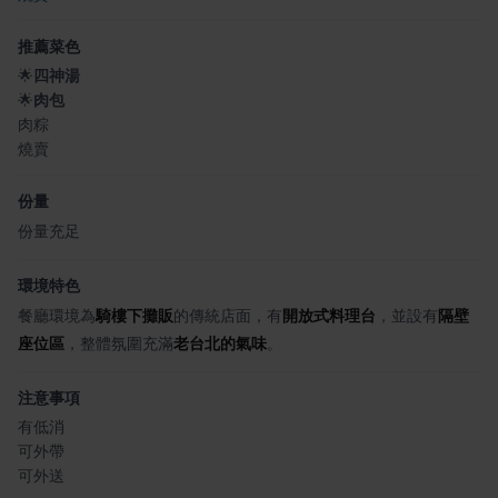
推薦菜色
🌟
四神湯
🌟
肉包
肉粽
燒賣
份量
份量充足
環境特色
餐廳環境為
騎樓下攤販
的傳統店面，有
開放式料理台
，並設有
隔壁
座位區
，整體氛圍充滿
老台北的氣味
。
注意事項
有低消
可外帶
可外送