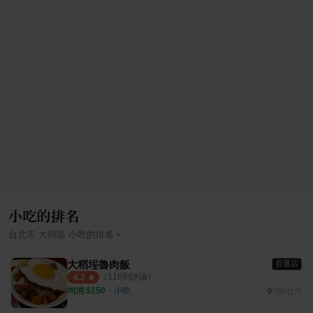
小吃的排名
›
台北市
大同區
小吃
的排名
大稻埕魯肉飯
百選店
（
118
則評論）
4.2
均消 $
150
・
小吃
780公尺