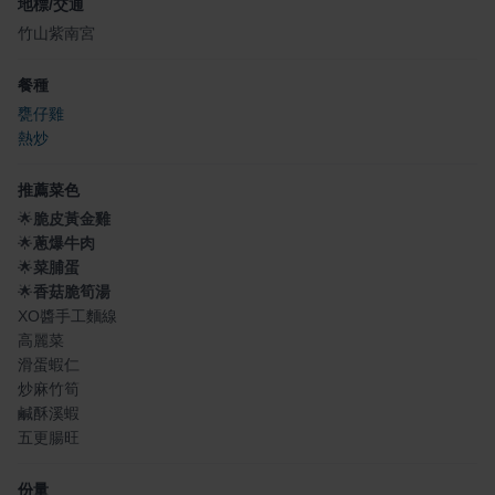
地標/交通
竹山紫南宮
餐種
甕仔雞
熱炒
推薦菜色
🌟
脆皮黃金雞
🌟
蔥爆牛肉
🌟
菜脯蛋
🌟
香菇脆筍湯
XO醬手工麵線
高麗菜
滑蛋蝦仁
炒麻竹筍
鹹酥溪蝦
五更腸旺
份量