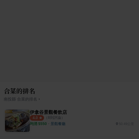
合菜的排名
›
南投縣
合菜
的排名
伊拿谷景觀餐飲店
（
8
則評論）
4.0
均消 $
550
・
景觀餐廳
50.49公里