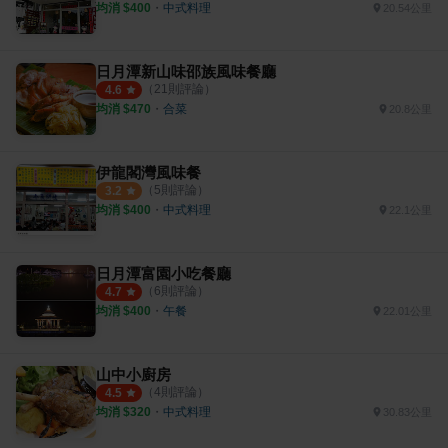
均消 $
400
・
中式料理
20.54公里
日月潭新山味邵族風味餐廳
（
21
則評論）
4.6
均消 $
470
・
合菜
20.8公里
伊龍閣灣風味餐
（
5
則評論）
3.2
均消 $
400
・
中式料理
22.1公里
日月潭富園小吃餐廳
（
6
則評論）
4.7
均消 $
400
・
午餐
22.01公里
山中小廚房
（
4
則評論）
4.5
均消 $
320
・
中式料理
30.83公里