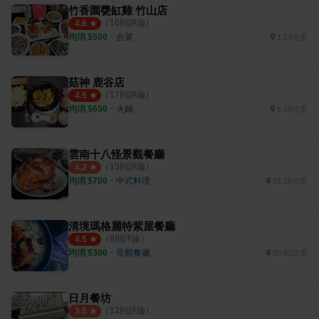
竹香園甕缸雞 竹山店
（
16
則評論）
4.6
均消 $
500
・
合菜
1.54公里
菇神 鹿谷店
（
17
則評論）
4.5
均消 $
650
・
火鍋
6.68公里
雲南十八怪景觀餐廳
（
15
則評論）
4.2
均消 $
700
・
中式料理
51.18公里
清境瑪格麗特紫屋餐廳
（
8
則評論）
4.5
均消 $
300
・
景觀餐廳
50.92公里
日月餐坊
（
12
則評論）
3.5