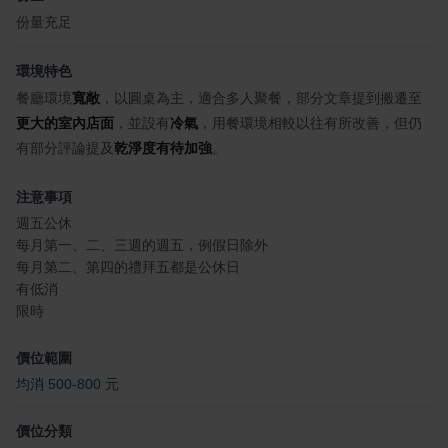
份量充足
環境特色
餐廳環境
寬敞
，以圓桌為主，適合多人聚餐，部分文章提到搬遷至
更大的室內店面
，並設有
冷氣
，用餐環境相較以往有所改善，但仍
有部分評論提及
乾淨度有待加強
。
注意事項
週五公休
每月第一、二、三週的週五，例假日除外
每月第二、第四的禮拜五都是公休日
有低消
限時
價位範圍
均消 500-800 元
價位分類