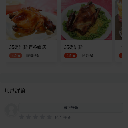
35甕缸雞鹿谷總店
35甕缸雞
七里
·
8
則評論
·
8
則評論
4.0
4.5
4.8
用戶評論
留下評論
給予評分