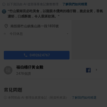
以下資訊由 AI 從部落客食記彙整整理
·
了解我們如何精選
“
竹山紫南宮必吃美食，以龍眼木燻烤的桶仔雞，脆皮金黃，香氣
濃郁，口感酥脆，令人垂涎欲滴。
”
南投縣竹山鎮集山路一段1835號
今日休息
0492624767
福伯桶仔黃金雞
福
2478
個讚
常見問題
ⓘ
本問答由 AI 整理自真實食記（附資料來源）
·
了解我們如何精選