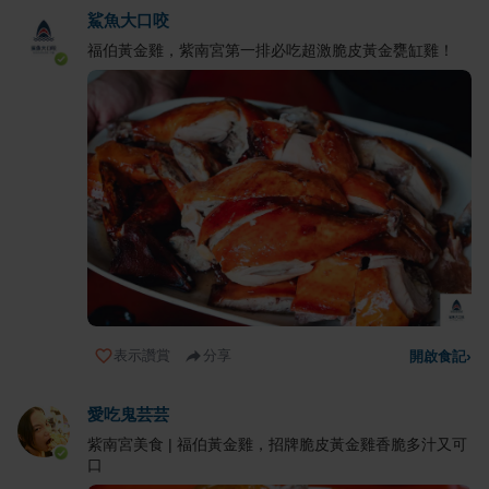
鯊魚大口咬
福伯黃金雞，紫南宮第一排必吃超激脆皮黃金甕缸雞！
表示讚賞
分享
開啟食記
›
愛吃鬼芸芸
紫南宮美食 | 福伯黃金雞，招牌脆皮黃金雞香脆多汁又可
口