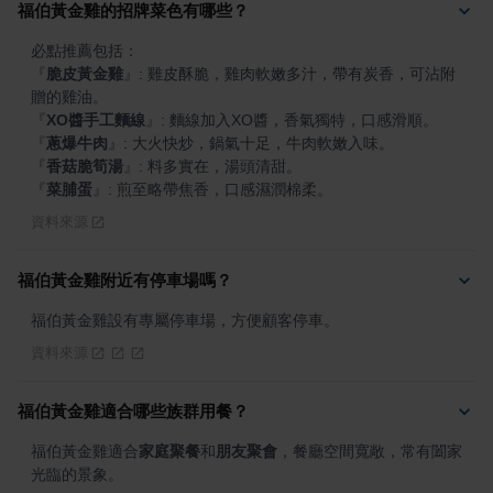
福伯黃金雞的招牌菜色有哪些？
『
脆皮黃金雞
』
: 雞皮酥脆，雞肉軟嫩多汁，帶有炭香，可沾附
『
XO醬手工麵線
』
『
蔥爆牛肉
』
『
香菇脆筍湯
』
『
菜脯蛋
』
: 煎至略帶焦香，口感濕潤棉柔。
資料來源
福伯黃金雞附近有停車場嗎？
福伯黃金雞設有專屬停車場，方便顧客停車。
資料來源
福伯黃金雞適合哪些族群用餐？
福伯黃金雞適合
家庭聚餐
和
朋友聚會
，餐廳空間寬敞，常有闔家
光臨的景象。