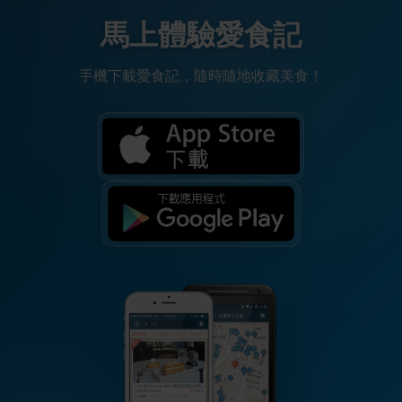
馬上體驗愛食記
手機下載愛食記，隨時隨地收藏美食！