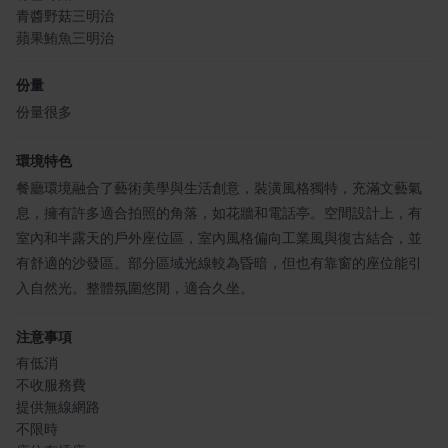
青醬野菇三明治
蘋果鮪魚三明治
份量
份量很多
環境特色
餐廳環境融合了藝術美學與生活創意，裝潢風格獨特，充滿文藝氣
息，擁有許多適合拍照的角落，如花牆和電話亭。空間設計上，有
室內和半露天的戶外座位區，室內風格偏向工業風與復古結合，並
有舒適的沙發區。部分區域光線較為昏暗，但也有靠窗的座位能引
入自然光。整體氛圍悠閒，適合久坐。
注意事項
有低消
不收服務費
提供無線網路
不限時