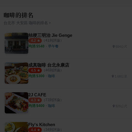
咖啡的排名
›
台北市
大安區
咖啡
的排名
桔梗三明治 Jie Genge
（
41
則評論）
4.2
均消 $
540
・
早午餐
604公尺
成真咖啡 台北永康店
（
46
則評論）
4.5
均消 $
300
・
咖啡
1.68公里
2J CAFE
（
73
則評論）
4.3
均消 $
400
・
咖啡
929公尺
Fly's Kitchen
（
34
則評論）
4.4