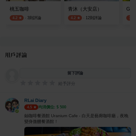
桃五咖啡
青沐（大安店）
Gree
·
3
則評論
·
12
則評論
4.2
4.2
3.9
用戶評論
留下評論
給予評分
RLai Diary
均消價位: $
500
4.5
鈾咖啡餐酒館 Uranium Cafe - 白天是藝廊咖啡廳，夜晚
變身微醺餐酒館！