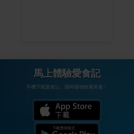
馬上體驗愛食記
手機下載愛食記，隨時隨地收藏美食！