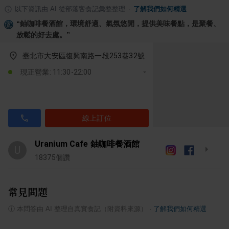
以下資訊由 AI 從部落客食記彙整整理
·
了解我們如何精選
“
鈾咖啡餐酒館，環境舒適、氣氛悠閒，提供美味餐點，是聚餐、
放鬆的好去處。
”
臺北市大安區復興南路一段253巷32號
現正營業: 11:30-22:00
線上訂位
Uranium Cafe 鈾咖啡餐酒館
U
18375
個讚
常見問題
ⓘ
本問答由 AI 整理自真實食記（附資料來源）
·
了解我們如何精選