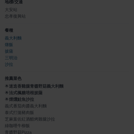
地標/交通
大安站
忠孝復興站
餐種
義大利麵
燉飯
披薩
三明治
沙拉
推薦菜色
🌟
迷迭香雞腿青醬野菇義大利麵
🌟
法式楓糖培根披薩
🌟
煙燻鮭魚沙拉
義式番茄肉醬義大利麵
泰式打拋豬肉飯
芝麻葉佐紅酒醋烤雞腿沙拉
綠咖哩牛柳飯
青醬野菇Pizza