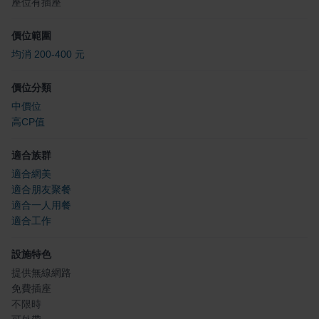
座位有插座
價位範圍
均消 200-400 元
價位分類
中價位
高CP值
適合族群
適合網美
適合朋友聚餐
適合一人用餐
適合工作
設施特色
提供無線網路
免費插座
不限時