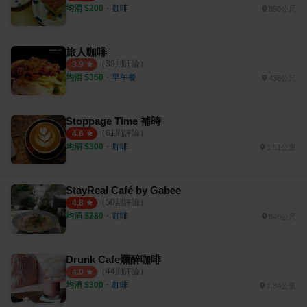
均消 $
200
・
咖啡
850公尺
旅人咖啡
（
39
則評論）
3.9
均消 $
350
・
早午餐
436公尺
Stoppage Time 補時
（
61
則評論）
4.6
均消 $
300
・
咖啡
1.51公里
StayReal Café by Gabee
（
50
則評論）
4.8
均消 $
280
・
咖啡
846公尺
Drunk Cafe爛醉咖啡
（
44
則評論）
4.0
均消 $
300
・
咖啡
1.34公里