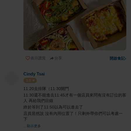
表示讚賞
分享
開啟食記
›
Cindy Tsai
1.0
11:20去排隊（11:30開門
11:30還不能進去11:45才有一個店員來問有沒有訂位的客
人 再給我們目錄
終於等到了11:50以為可以進去了
店員居然說 沒有內用位置了！只剩外帶你們可以考慮一
下
... 顯示更多