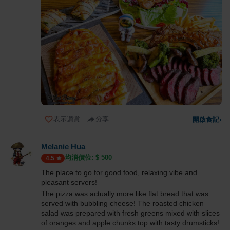
表示讚賞
分享
開啟食記
›
Melanie Hua
均消價位: $
500
4.5
The place to go for good food, relaxing vibe and
pleasant servers!
The pizza was actually more like flat bread that was
served with bubbling cheese! The roasted chicken
salad was prepared with fresh greens mixed with slices
of oranges and apple chunks top with tasty drumsticks!