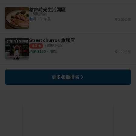
榕錦時光生活園區
（
5
則評論）
咖啡
・
下午茶
2.05公里
Street churros 旗艦店
（
83
則評論）
4.3
均消 $
150
・
甜點
1.22公里
更多餐廳排名