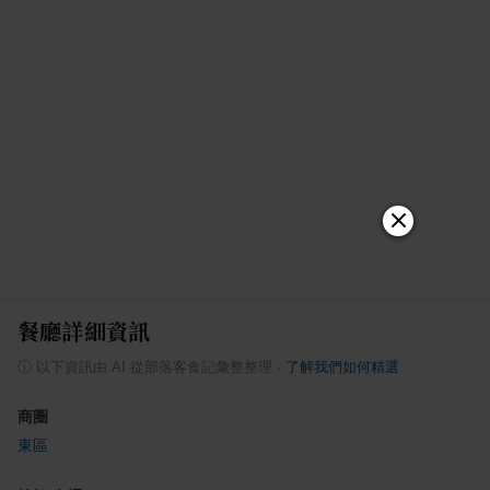
餐廳詳細資訊
ⓘ
以下資訊由 AI 從部落客食記彙整整理
·
了解我們如何精選
商圈
東區