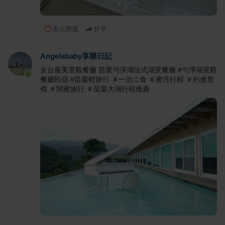
表示讚賞
分享
Angelababy享樂日記
全台最美景觀餐廳 苗栗勻淨湖法式湖景餐廳 #勻淨湖景觀
餐廳民宿 #苗栗輕旅行 ＃一泊ニ食 ＃蜜月行程 ＃約會度
假 ＃閨蜜旅行 ＃苗栗大湖行程推薦