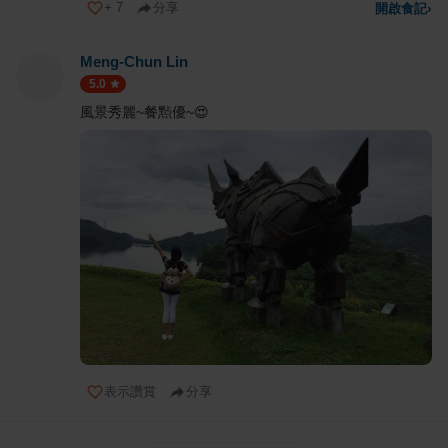
+
7
分享
開啟食記
›
Meng-Chun Lin
5.0
風景秀麗~餐㸃優~😍
表示讚賞
分享