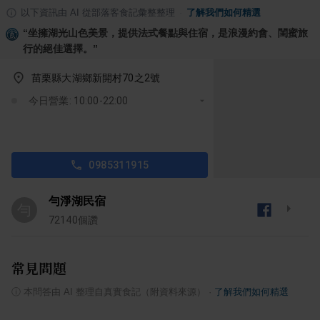
以下資訊由 AI 從部落客食記彙整整理
·
了解我們如何精選
“
坐擁湖光山色美景，提供法式餐點與住宿，是浪漫約會、閨蜜旅
行的絕佳選擇。
”
苗栗縣大湖鄉新開村70之2號
今日營業: 10:00-22:00
0985311915
勻淨湖民宿
勻
72140
個讚
常見問題
ⓘ
本問答由 AI 整理自真實食記（附資料來源）
·
了解我們如何精選