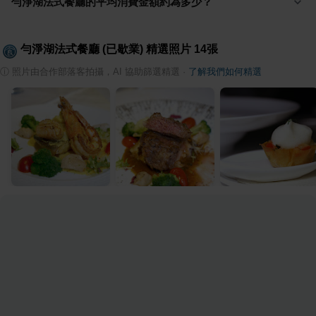
勻淨湖法式餐廳的平均消費金額約為多少？
勻淨湖法式餐廳 (已歇業)
精選照片
14
張
ⓘ
照片由合作部落客拍攝，AI 協助篩選精選
·
了解我們如何精選