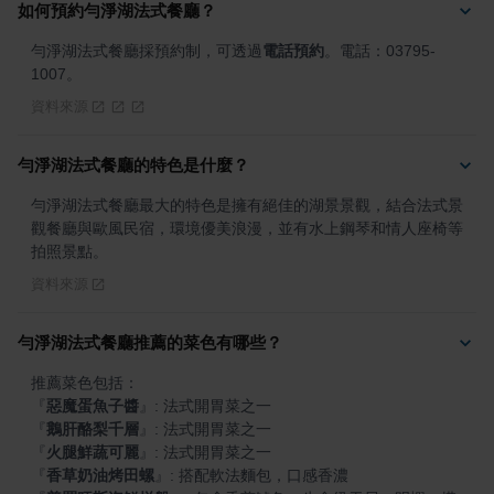
如何預約勻淨湖法式餐廳？
勻淨湖法式餐廳採預約制，可透過
電話預約
。電話：03795-
1007。
資料來源
勻淨湖法式餐廳的特色是什麼？
勻淨湖法式餐廳最大的特色是擁有絕佳的湖景景觀，結合法式景
觀餐廳與歐風民宿，環境優美浪漫，並有水上鋼琴和情人座椅等
拍照景點。
資料來源
勻淨湖法式餐廳推薦的菜色有哪些？
『
惡魔蛋魚子醬
』
『
鵝肝酪梨千層
』
『
火腿鮮蔬可麗
』
『
香草奶油烤田螺
』