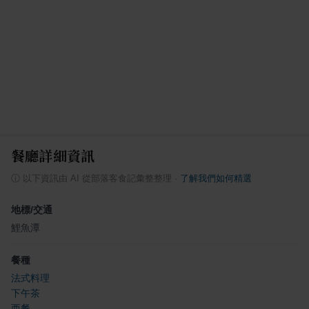
餐廳詳細資訊
ⓘ
以下資訊由 AI 從部落客食記彙整整理
·
了解我們如何精選
地標/交通
鯉魚潭
餐種
法式料理
下午茶
西餐