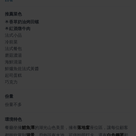
推薦菜色
🌟
香草奶油烤田螺
🌟
紅酒燉牛肉
法式小品
冷前菜
法式餐包
磨菇濃湯
海鮮清湯
鮮爐魚佐法式黃醬
起司蛋糕
巧克力
份量
份量不多
環境特色
餐廳坐擁
鯉魚潭
的湖光山色美景，擁有
落地窗
座位區，讓每位顧客
都能欣賞到
湖景
。戶外設有水池，可供拍照打卡，還有
白色鋼琴
和