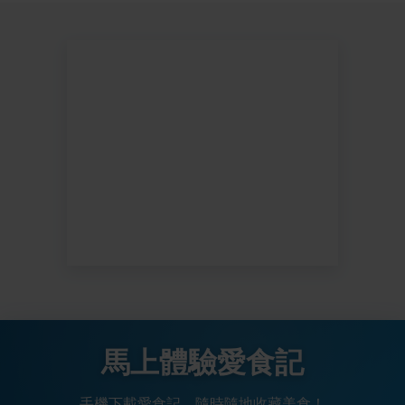
馬上體驗愛食記
手機下載愛食記，隨時隨地收藏美食！