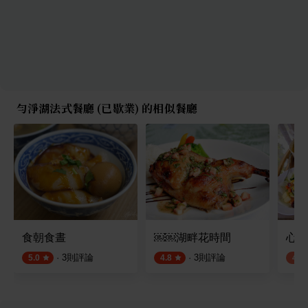
勻淨湖法式餐廳 (已歇業) 的相似餐廳
食朝食晝
￼￼湖畔花時間
心雕
·
3
則評論
·
3
則評論
5.0
4.8
4.3