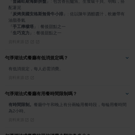
『
普羅旺斯海鮮拼盤
』
: 包含香煎鱸魚、生食級干貝、明蝦，搭
『
炭烤美國安格斯無骨牛小排
』
: 佐以陳年酒醋醬汁，軟嫩帶有
『
手工檸檬塔
』
『
生巧克力
』
: 餐後甜點之一
資料來源
勻淨湖法式餐廳有低消規定嗎？
有低消規定，每人必需消費。
資料來源
勻淨湖法式餐廳有用餐時間限制嗎？
有時間限制。
餐廳中午和晚上有分兩輪用餐時段，每輪用餐時間
為2小時。
資料來源