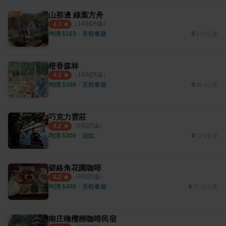
山那邊 綠葉方舟
（
14
則評論）
4.3
均消 $
163
・
景觀餐廳
6.77公里
橙香森林
（
16
則評論）
4.1
均消 $
300
・
景觀餐廳
29.1公里
巧克力雲莊
（
6
則評論）
4.2
均消 $
300
・
甜點
12.9公里
碧絡角花園咖啡
（
9
則評論）
4.2
均消 $
400
・
景觀餐廳
37.32公里
南庄橄欖樹咖啡民宿