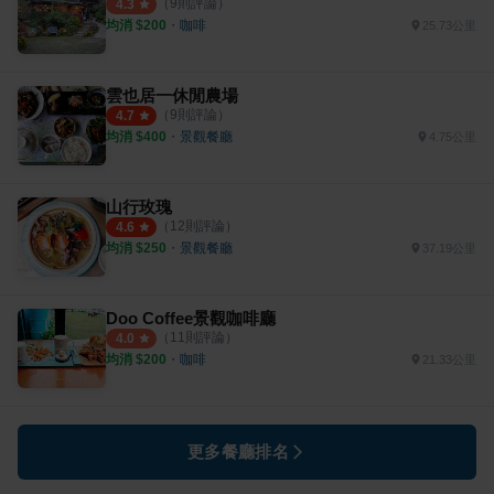
（
9
則評論）
4.3
均消 $
200
・
咖啡
25.73公里
雲也居一休閒農場
（
9
則評論）
4.7
均消 $
400
・
景觀餐廳
4.75公里
山行玫瑰
（
12
則評論）
4.6
均消 $
250
・
景觀餐廳
37.19公里
Doo Coffee景觀咖啡廳
（
11
則評論）
4.0
均消 $
200
・
咖啡
21.33公里
更多餐廳排名