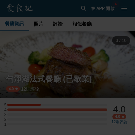
在 APP 開啟
餐廳資訊
照片
評論
相似餐廳
3
/
10
勻淨湖法式餐廳 (已歇業)
12
則評論
·
4.0
5
4.0
5 星：1 則評論
4
4 星：3 則評論
3
3 星：0 則評論
4.0
2
2 星：0 則評論
12
則評論
1
1 星：0 則評論