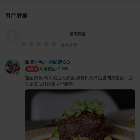
用戶評論
留下評論
給予評分
跟著小毛一起趴趴GO
均消價位: $
500
4.0
苗栗美食-勻淨湖法式餐廳 媲美日月潭星級湖景飯店丨必
拍蒂芬尼綠網美水中鋼琴