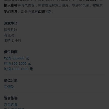
情人座椅
等特色佈置，整體環境營造出浪漫、寧靜的氛圍，被譽為
夢幻美景
。部分區域有
西曬
問題。
注意事項
採預約制
有低消
限時 2 小時
價位範圍
均消 500-800 元
均消 800-1000 元
均消 1000-1500 元
價位分類
高價位
適合族群
適合約會