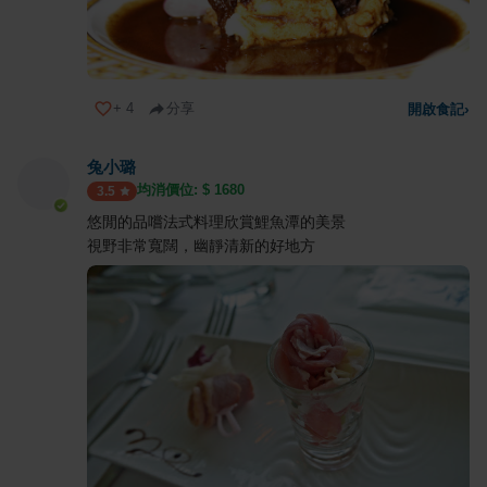
+
4
分享
開啟食記
›
兔小璐
均消價位: $
1680
3.5
悠閒的品嚐法式料理欣賞鯉魚潭的美景
視野非常寬闊，幽靜清新的好地方