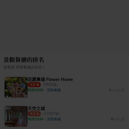
景觀餐廳的排名
›
苗栗縣
景觀餐廳
的排名
花露農場 Flower Home
（
5
則評論）
4.5
均消 $
450
・
景觀餐廳
1.12公里
天空之城
（
27
則評論）
4.2
均消 $
580
・
景觀餐廳
4.6公里