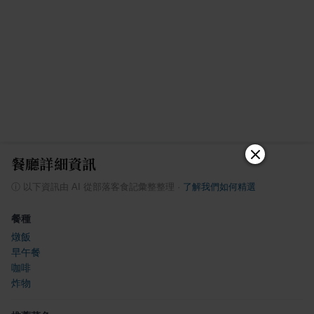
餐廳詳細資訊
ⓘ
以下資訊由 AI 從部落客食記彙整整理
·
了解我們如何精選
餐種
燉飯
早午餐
咖啡
炸物