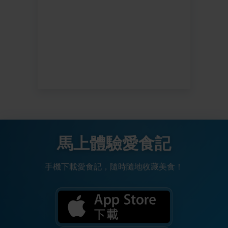
馬上體驗愛食記
手機下載愛食記，隨時隨地收藏美食！