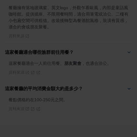
餐廳擁有落地玻璃窗、英文logo，外觀乍看歐風，內部是童話風
咖啡館。提供插座、不限用餐時間，適合用筆電或洽公。二樓有
小包廂空間可供租借。改裝後轉型為餐酒館風格，裝潢有質感，
適合約會或朋友聚餐。
資料來源
這家餐廳適合哪些族群前往用餐？
這家餐廳適合一人前往用餐、
朋友聚會
，也適合洽公。
資料來源
這家餐廳的平均消費金額大約是多少？
餐點價格約在100-250元之間。
資料來源