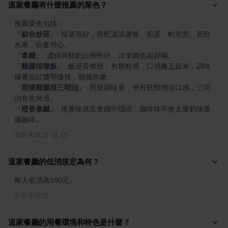
這家餐廳有什麼推薦的菜色？
『
綜合炒菇
』
: 味道很好，搭配波浪薯條、煎蛋、帕尼尼、新鮮
『
拿鐵
』
『
雞腿排燉飯
』
: 飯是長條狀，有顆粒感，口感像五穀米，調味
『
照燒雞腿排三明治
』
: 照燒調味香，夾有菇類增添口感，三明
『
橙香拿鐵
』
: 橙香味道在拿鐵中隱現，咖啡味不會太重奶味重
過咖啡。
資料來源
這家餐廳的低消規定為何？
每人低消為100元。
資料來源
這家餐廳的用餐環境和特色是什麼？