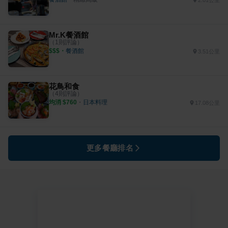
Mr.K餐酒館
（
1
則評論）
$$$
・
餐酒館
3.51公里
花鳥和食
（
4
則評論）
均消 $
760
・
日本料理
17.08公里
更多餐廳排名