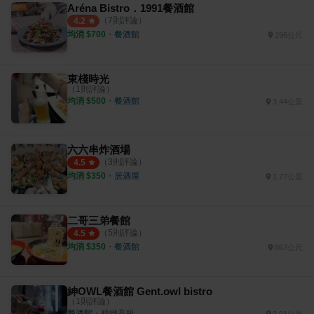
Aréna Bistro．1991餐酒館
（
7
則評論）
4.2
均消 $
700
・
餐酒館
296公尺
東棧時光
（
1
則評論）
均消 $
500
・
餐酒館
3.44公里
六六串炸酒場
（
3
則評論）
4.5
均消 $
350
・
居酒屋
1.77公里
二哥三弟餐館
（
5
則評論）
4.5
均消 $
350
・
餐酒館
867公尺
紳OWL餐酒館 Gent.owl bistro
（
1
則評論）
餐酒館
・
精緻高級
2.01公里