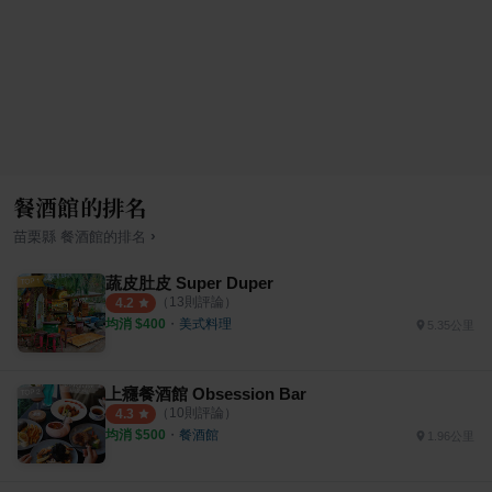
餐酒館的排名
›
苗栗縣
餐酒館
的排名
蔬皮肚皮 Super Duper
（
13
則評論）
4.2
均消 $
400
・
美式料理
5.35公里
上癮餐酒館 Obsession Bar
（
10
則評論）
4.3
均消 $
500
・
餐酒館
1.96公里