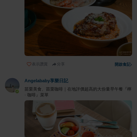
表示讚賞
分享
開啟食記
›
Angelababy享樂日記
苗栗美食、苗栗咖啡｜在地評價超高的大份量早午餐『檸
· 咖啡』菜單