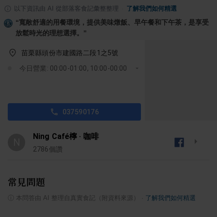
以下資訊由 AI 從部落客食記彙整整理
·
了解我們如何精選
“
寬敞舒適的用餐環境，提供美味燉飯、早午餐和下午茶，是享受
放鬆時光的理想選擇。
”
苗栗縣頭份市建國路二段1之5號
今日營業: 00:00-01:00, 10:00-00:00
037590176
Ning Café檸 · 咖啡
N
2786
個讚
常見問題
ⓘ
本問答由 AI 整理自真實食記（附資料來源）
·
了解我們如何精選