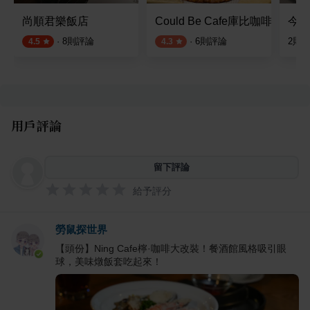
尚順君樂飯店
Could Be Cafe庫比咖啡頭份
今日
·
8
則評論
·
6
則評論
2
則
4.5
4.3
用戶評論
留下評論
給予評分
勞鼠探世界
【頭份】Ning Cafe檸·咖啡大改裝！餐酒館風格吸引眼
球，美味燉飯套吃起來！