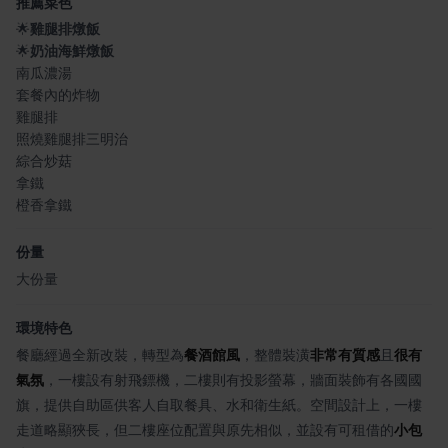
推薦菜色
🌟
雞腿排燉飯
🌟
奶油海鮮燉飯
南瓜濃湯
套餐內的炸物
雞腿排
照燒雞腿排三明治
綜合炒菇
拿鐵
橙香拿鐵
份量
大份量
環境特色
餐廳經過全新改裝，轉型為
餐酒館風
，整體裝潢
非常有質感
且
很有
氣氛
，一樓設有射飛鏢機，二樓則有投影螢幕，牆面裝飾有各國國
旗，提供自助區供客人自取餐具、水和衛生紙。空間設計上，一樓
走道略顯狹長，但二樓座位配置與原先相似，並設有可租借的
小包