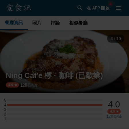
在 APP 開啟
餐廳資訊
照片
評論
相似餐廳
3
/
10
Ning Caf'e 檸 · 咖啡 (已歇業)
12
則評論
·
4.0
5
4.0
5 星：0 則評論
4
4 星：2 則評論
3
3 星：0 則評論
4.0
2
2 星：0 則評論
12
則評論
1
1 星：0 則評論