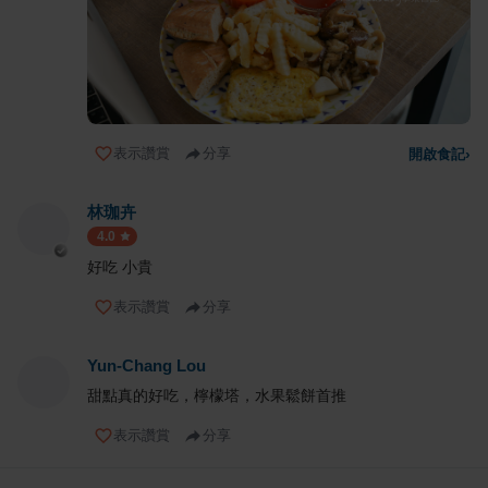
表示讚賞
分享
開啟食記
›
林珈卉
4.0
好吃 小貴
表示讚賞
分享
Yun-Chang Lou
甜點真的好吃，檸檬塔，水果鬆餅首推
表示讚賞
分享