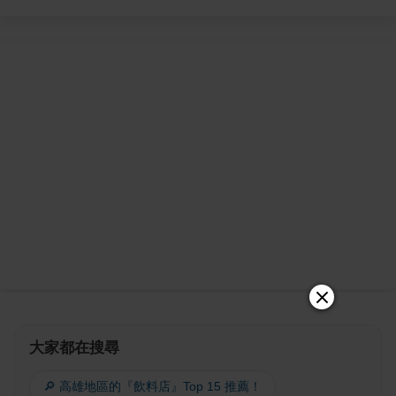
大家都在搜尋
🔎 高雄地區的『飲料店』Top 15 推薦！