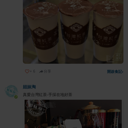
+
6
分享
開啟食記
›
姐妹淘
真愛台灣紅茶-手採在地好茶