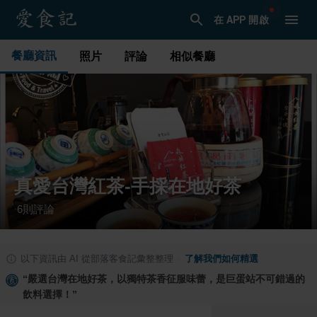
在 APP 開啟
餐廳資訊
照片
評論
相似餐廳
真愛台灣紅茶-手採在地好茶
6
則評論
·
以下資訊由 AI 從部落客食記彙整整理
·
了解我們如何精選
“
嚴選台灣在地好茶，以獨特茶香征服味蕾，是巨蛋站不可錯過的
飲料選擇！
”