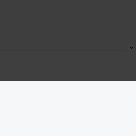
愛食記
真的有人吃過，才推薦給你。
台灣精選餐廳推薦平台。