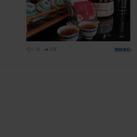
+
13
分享
開啟食記
›