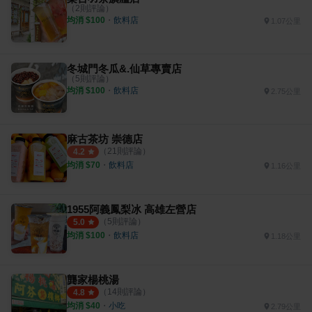
（
2
則評論）
均消 $
100
・
飲料店
1.07公里
冬城門冬瓜&.仙草專賣店
（
5
則評論）
均消 $
100
・
飲料店
2.75公里
麻古茶坊 崇德店
（
21
則評論）
4.2
均消 $
70
・
飲料店
1.16公里
1955阿義鳳梨冰 高雄左營店
（
5
則評論）
5.0
均消 $
100
・
飲料店
1.18公里
龔家楊桃湯
（
14
則評論）
4.8
均消 $
40
・
小吃
2.79公里