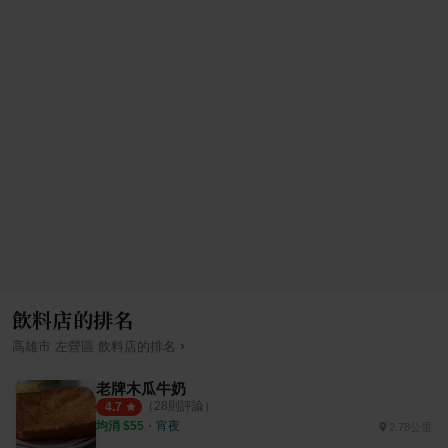
飲料店的排名
›
高雄市
左營區
飲料店
的排名
老牌木瓜牛奶
（
28
則評論）
4.7
均消 $
55
・
宵夜
2.78公里