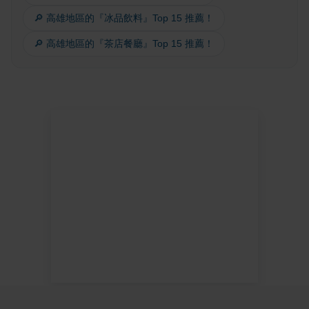
🔎 高雄地區的『冰品飲料』Top 15 推薦！
🔎 高雄地區的『茶店餐廳』Top 15 推薦！