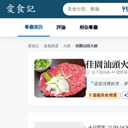
餐廳資訊
評論
相似餐廳
愛食記
›
嘉義
精選
›
火鍋
›
佳園汕頭火鍋
佳園汕頭
以下資訊由 AI 從部
湯底清爽鮮美，厚
嘉義
美食精選
今日營業: 11:00-14:30,