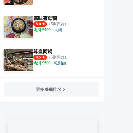
霸味薑母鴨
（
5
則評論）
5.0
均消 $
400
・
火鍋
尊皇嚮鍋
（
6
則評論）
4.5
均消 $
500
・
吃到飽
更多餐廳排名