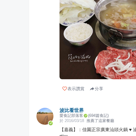
表示讚賞
分享
波比看世界
愛食記部落客
(
694
篇食記)
於
2016/03/18
推薦了這家餐廳
【嘉義】：佳園正宗廣東汕頭火鍋 ♥