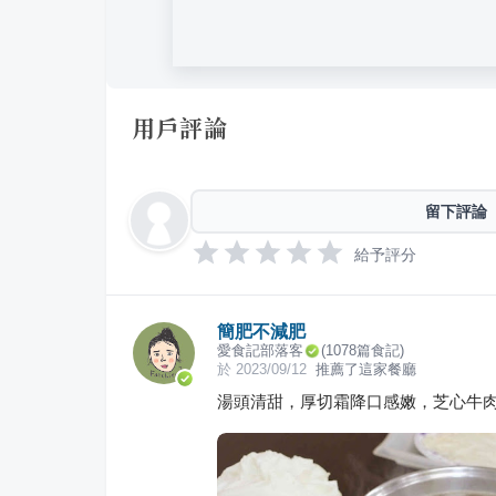
用戶評論
留下評論
給予評分
簡肥不減肥
愛食記部落客
(
1078
篇食記)
於
2023/09/12
推薦了這家餐廳
湯頭清甜，厚切霜降口感嫩，芝心牛