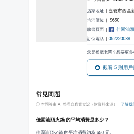
嘉義市西區新
店家地址
|
$
650
均消價位
|
佳園汕
臉書頁面
|
052220088
訂位電話
|
您是餐廳老闆？想要更多
觀看
5
則用戶
常見問題
ⓘ
本問答由 AI 整理自真實食記（附資料來源）
·
了解我
佳園汕頭火鍋 的平均消費是多少？
佳園汕頭火鍋 的平均消費約為 650 元。