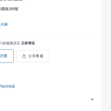
榮路269號
頭火鍋
行銷服務請至
店家專區
評價
分享餐廳
們如何精選