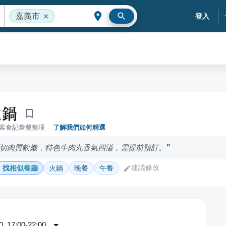
嘉義市
登入
火鍋
落客食記彙整整理
·
了解我們如何精選
切肉質軟嫩，特色牛肉丸香氣四溢，需提前預訂。
建議修改
找相似餐廳
火鍋
晚餐
午餐
 17:00-22:00