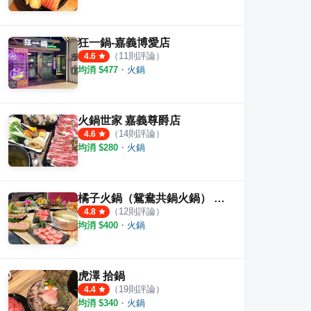
狂一鍋-嘉義博愛店
（
11
則評論）
4.6
均消 $
477
・
火鍋
火鍋世家 嘉義尊爵店
（
14
則評論）
4.6
均消 $
280
・
火鍋
橘子火鍋（鴛鴦共鍋火鍋） 嘉義店
（
12
則評論）
4.8
均消 $
400
・
火鍋
虎澤 拾鍋
（
19
則評論）
4.4
均消 $
340
・
火鍋