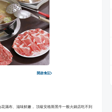
›
開啟食記
 油花滿布、滋味鮮嫩， 頂級安格斯黑牛一般火鍋店吃不到