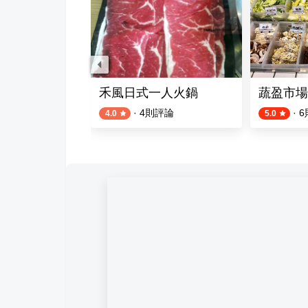
火鍋
禾風日式一人火鍋
蔬盈市場
評論
·
4
則評論
·
6
4.0
5.0