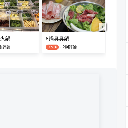
火鍋
8鍋臭臭鍋
嘉義車
則評論
·
2
則評論
3.5
4.3