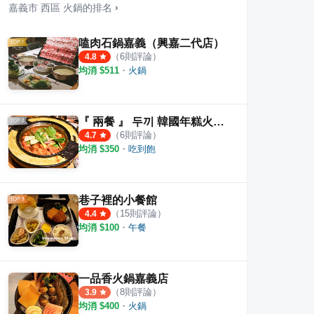
嘉義市
西區
火鍋
的排名
›
嗑肉石鍋嘉義（興嘉二代店）
（
6
則評論）
4.8
均消 $
511
・
火鍋
頭火雞肉飯（永香珍食堂）
鼎盛十里火鍋
竹鍋
·
7
則評論
·
14
則評論
4.7
4.5
『 兩餐 』 두끼 韓國年糕火鍋吃到飽 嘉義店
（
6
則評論）
4.7
均消 $
350
・
吃到飽
巷子裡的小餐館
（
15
則評論）
4.4
均消 $
100
・
午餐
一品香火鍋嘉義店
（
8
則評論）
3.9
均消 $
400
・
火鍋