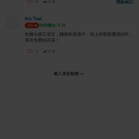
+
9
分享
開啟食記
›
Iris Tsai
均消價位: $
35
4.5
乾麵大碗又便宜，麵條軟硬適中，加上特製辣醬很好吃，
還有免費的高湯！
+
1
分享
載入更多動態