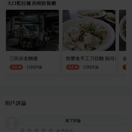
大口乾拉麵 的相似餐廳
三民街老麵攤
勁響食手工刀切麵 熱河店
金鼎
·
11
則評論
·
12
則評論
3.6
4.2
5.0
用戶評論
留下評論
給予評分