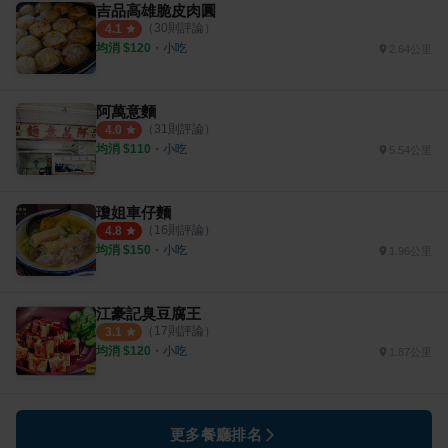
吉品高雄脆皮肉圓
（
30
則評論）
4.1
均消 $
120
・
小吃
2.64公里
阿萬意麵
（
31
則評論）
4.0
均消 $
110
・
小吃
5.54公里
瓊姐車仔麵
（
16
則評論）
4.8
均消 $
150
・
小吃
1.96公里
江豪記臭豆腐王
（
17
則評論）
3.1
均消 $
120
・
小吃
1.87公里
更多餐廳排名