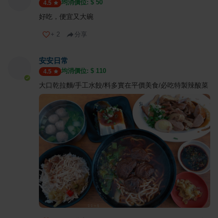
均消價位: $
50
4.5
好吃，便宜又大碗
+
2
分享
安安日常
均消價位: $
110
4.5
大口乾拉麵/手工水餃/料多實在平價美食/必吃特製辣酸菜