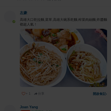
左豪
高雄大口乾拉麵,菜單,高雄大碗系乾麵,榨菜肉絲麵,炸醬麵
都超人氣！
+
1
分享
開啟食記
›
Joan Yang