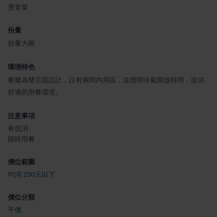
燙青菜
份量
份量大碗
環境特色
餐廳為雙店面設計，設有兩間內用區，並標明冷氣開放時間，提供
舒適的用餐環境。
注意事項
有低消
限時用餐
價位範圍
均消 200元以下
價位分類
平價