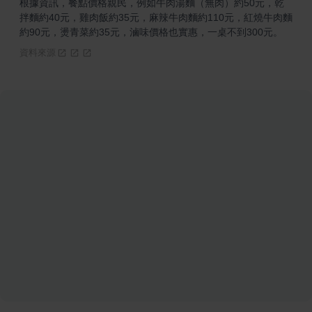
根據資訊，餐點價格親民，例如牛肉湯麵（無肉）約50元，乾
拌麵約40元，雞肉飯約35元，麻辣牛肉麵約110元，紅燒牛肉麵
約90元，燙青菜約35元，滷味價格也實惠，一桌不到300元。
資料來源