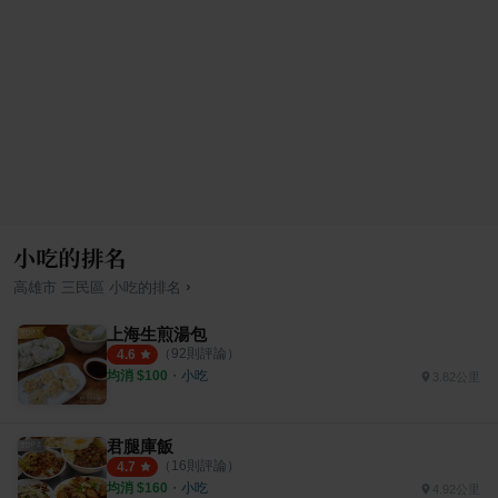
小吃的排名
›
高雄市
三民區
小吃
的排名
上海生煎湯包
（
92
則評論）
4.6
均消 $
100
・
小吃
3.82公里
君腿庫飯
（
16
則評論）
4.7
均消 $
160
・
小吃
4.92公里