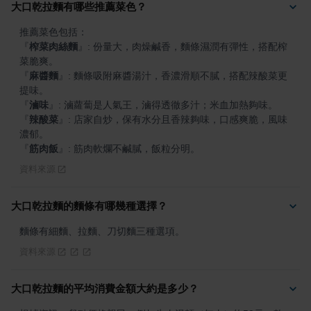
大口乾拉麵有哪些推薦菜色？
『
榨菜肉絲麵
』
: 份量大，肉燥鹹香，麵條濕潤有彈性，搭配榨
『
麻醬麵
』
: 麵條吸附麻醬湯汁，香濃滑順不膩，搭配辣酸菜更
『
滷味
』
『
辣酸菜
』
: 店家自炒，保有水分且香辣夠味，口感爽脆，風味
『
筋肉飯
』
: 筋肉軟爛不鹹膩，飯粒分明。
資料來源
大口乾拉麵的麵條有哪幾種選擇？
麵條有細麵、拉麵、刀切麵三種選項。
資料來源
大口乾拉麵的平均消費金額大約是多少？