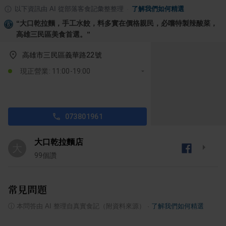
以下資訊由 AI 從部落客食記彙整整理
·
了解我們如何精選
“
大口乾拉麵，手工水餃，料多實在價格親民，必嚐特製辣酸菜，
高雄三民區美食首選。
”
高雄市三民區義華路22號
現正營業: 11:00-19:00
073801961
大口乾拉麵店
大
99
個讚
常見問題
ⓘ
本問答由 AI 整理自真實食記（附資料來源）
·
了解我們如何精選