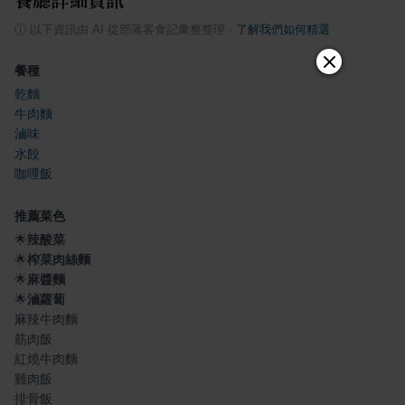
ⓘ
以下資訊由 AI 從部落客食記彙整整理
·
了解我們如何精選
餐種
乾麵
牛肉麵
滷味
水餃
咖哩飯
推薦菜色
🌟
辣酸菜
🌟
榨菜肉絲麵
🌟
麻醬麵
🌟
滷蘿蔔
麻辣牛肉麵
筋肉飯
紅燒牛肉麵
雞肉飯
排骨飯