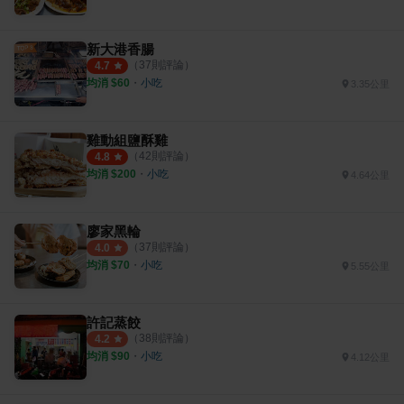
新大港香腸
（
37
則評論）
4.7
均消 $
60
・
小吃
3.35公里
雞動組鹽酥雞
（
42
則評論）
4.8
均消 $
200
・
小吃
4.64公里
廖家黑輪
（
37
則評論）
4.0
均消 $
70
・
小吃
5.55公里
許記蒸餃
（
38
則評論）
4.2
均消 $
90
・
小吃
4.12公里