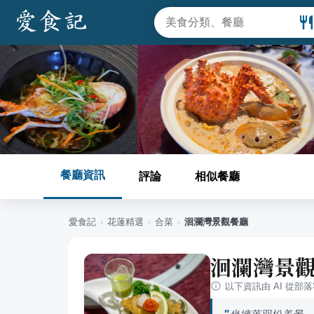
餐廳資訊
評論
相似餐廳
愛食記
›
花蓮
精選
›
合菜
›
洄瀾灣景觀餐廳
洄瀾灣景
以下資訊由 AI 從部