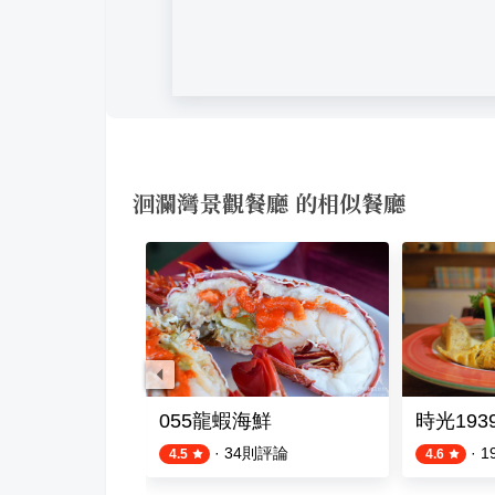
洄瀾灣景觀餐廳 的相似餐廳
055龍蝦海鮮
時光193
則評論
·
34
則評論
·
1
4.5
4.6