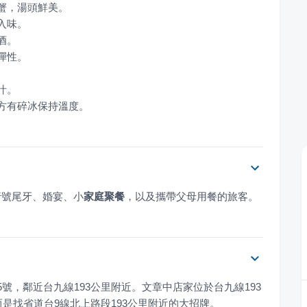
下方有碎冰保持溫度。
行號尾牙、婚宴、小
家庭聚餐
，以及攜帶父母用餐的旅客。
號，鄰近台九線193公里附近。文章中店家位於台九線193
而是找省道台9線北上路段193公里附近的大招牌。