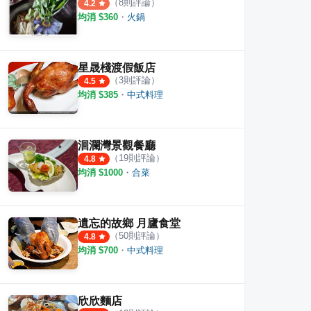
（
8
則評論）
4.2
均消 $
360
・
火鍋
星晟棧渡假飯店
（
3
則評論）
4.5
均消 $
385
・
中式料理
洄瀾灣景觀餐廳
（
19
則評論）
4.8
均消 $
1000
・
合菜
遺忘的故鄉 月廬食堂
（
50
則評論）
4.8
均消 $
700
・
中式料理
農
竹霖食堂（原月之廬食堂）
小和好點
·
9
則評論
·
21
則評論
4.1
4.5
欣欣麵店