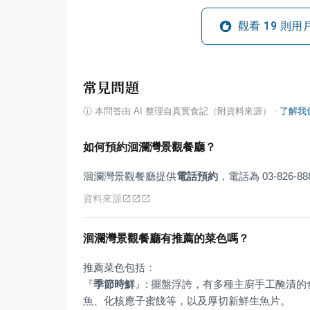
觀看
19
則用
常見問題
ⓘ
本問答由 AI 整理自真實食記（附資料來源）
·
了解我
如何預約洄瀾灣景觀餐廳？
洄瀾灣景觀餐廳提供
電話預約
，電話為 03-826-
資料來源
洄瀾灣景觀餐廳有推薦的菜色嗎？
『
季節時鮮
』
: 擺盤浮誇，有多種主廚手工醃漬