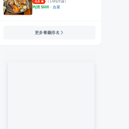
（
13
則評論）
4.6
均消 $
600
・
合菜
更多餐廳排名