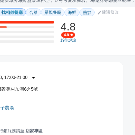
提供澎湃海鮮無菜單料理，並有可愛水豚君、梅花鹿等動物互動區
建議修改
找相似餐廳
合菜
景觀餐廳
海鮮
熱炒
4.8
4.8
19
則評論
 17:00-21:00
景美村加灣6之5號
親子農場
行銷服務請至
店家專區