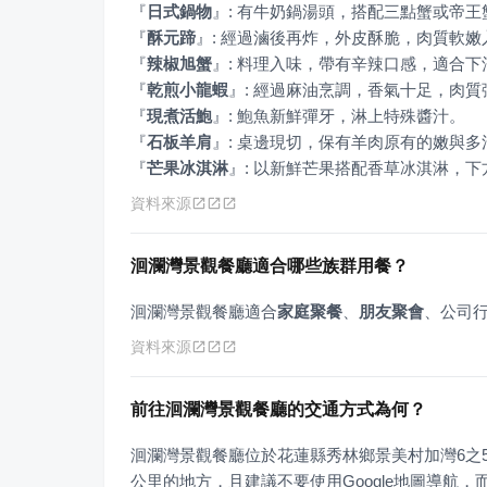
『
日式鍋物
』
『
酥元蹄
』
『
辣椒旭蟹
』
『
乾煎小龍蝦
』
『
現煮活鮑
』
『
石板羊肩
』
『
芒果冰淇淋
』
: 以新鮮芒果搭配香草冰淇淋，
資料來源
洄瀾灣景觀餐廳適合哪些族群用餐？
洄瀾灣景觀餐廳適合
家庭聚餐
、
朋友聚會
、公司
資料來源
前往洄瀾灣景觀餐廳的交通方式為何？
洄瀾灣景觀餐廳位於花蓮縣秀林鄉景美村加灣6之5
公里的地方，且建議不要使用Google地圖導航，