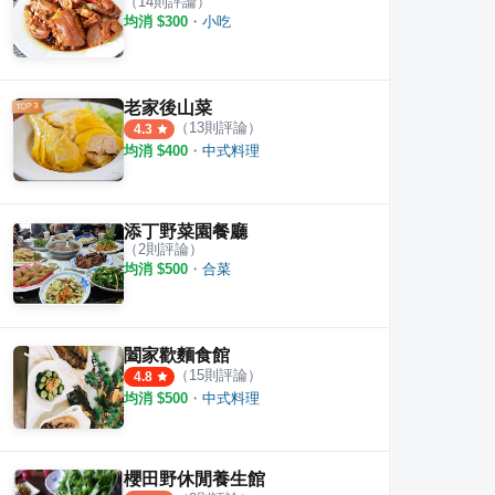
（
14
則評論）
均消 $
300
・
小吃
老家後山菜
（
13
則評論）
4.3
均消 $
400
・
中式料理
添丁野菜園餐廳
（
2
則評論）
均消 $
500
・
合菜
闔家歡麵食館
（
15
則評論）
4.8
均消 $
500
・
中式料理
櫻田野休閒養生館