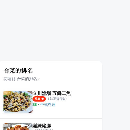
合菜的排名
花蓮縣
合菜
的排名
›
立川漁場 五餅二魚
（
12
則評論）
5.0
$$
・
中式料理
滿妹豬腳