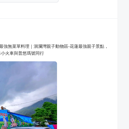
最強無菜單料理｜洄瀾灣親子動物區-花蓮最強親子景點，
林小火車與普悠瑪號同行