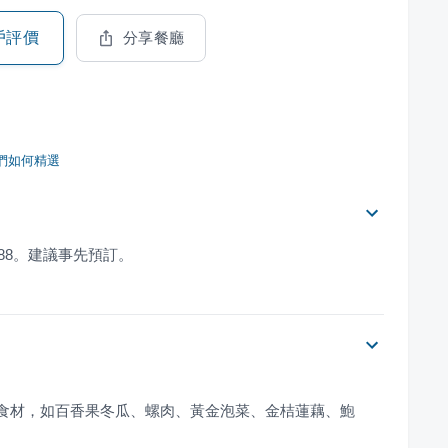
戶評價
分享餐廳
們如何精選
8888。建議事先預訂。
的食材，如百香果冬瓜、螺肉、黃金泡菜、金桔蓮藕、鮑