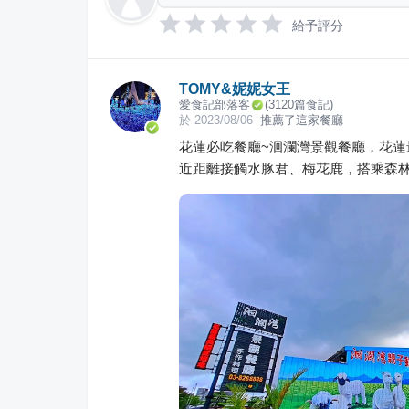
給予評分
TOMY&妮妮女王
愛食記部落客
(
3120
篇食記)
於
2023/08/06
推薦了這家餐廳
花蓮必吃餐廳~洄瀾灣景觀餐廳，花蓮
近距離接觸水豚君、梅花鹿，搭乘森