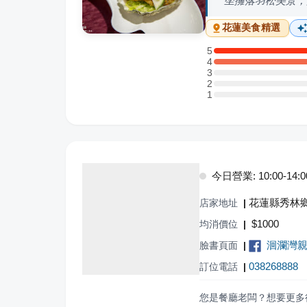
坐擁落羽松美景，
花蓮
美食精選
5
5 星：6 則評論
4
4 星：3 則評論
3
3 星：0 則評論
2
2 星：0 則評論
1
1 星：0 則評論
今日營業: 10:00-14:00,
花蓮縣秀林鄉
店家地址
|
$
1000
均消價位
|
洄瀾灣
臉書頁面
|
038268888
訂位電話
|
您是餐廳老闆？想要更多