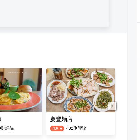
9
慶豐麵店
四代務
9
則評論
·
32
則評論
4.0
4.0