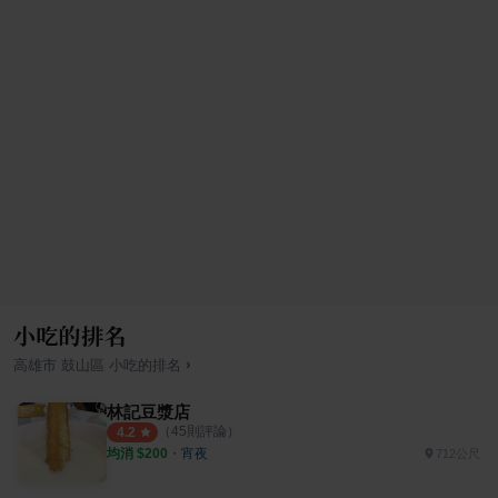
小吃的排名
›
高雄市
鼓山區
小吃
的排名
林記豆漿店
（
45
則評論）
4.2
均消 $
200
・
宵夜
712公尺