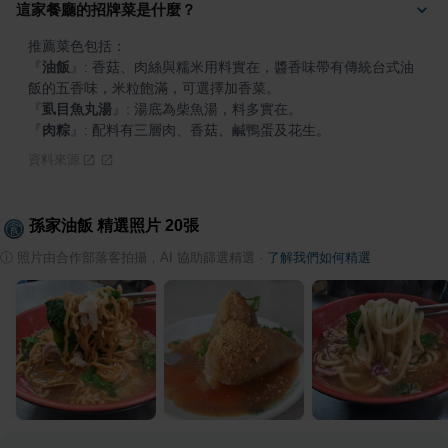
這家餐廳的招牌菜是什麼？
『
油飯
』
: 香菇、肉絲與糯米用料實在，醬香味帶有傳統台式油
『
虱目魚丸湯
』
『
肉粽
』
: 配料有三層肉、香菇、鹹鴨蛋及花生。
資料來源
孫家油飯
精選照片
20
張
ⓘ
照片由合作部落客拍攝，AI 協助篩選精選
·
了解我們如何精選