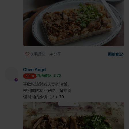
表示讚賞
分享
開啟食記
›
Chen Angel
均消價位: $
70
5.0
喜歡吃這對老夫妻的油飯、
差別間的就不好吃、超推薦
但悄悄的漲價（大）70