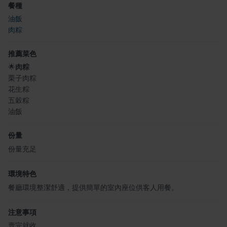
餐種
油飯
肉粽
推薦菜色
🌟
肉粽
栗子肉粽
花生粽
五穀粽
油飯
份量
份量充足
環境特色
餐廳環境整潔舒適，提供簡單的室內座位供客人用餐。
注意事項
賣完就收