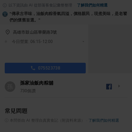
以下資訊由 AI 從部落客食記彙整整理
·
了解我們如何精選
“
傳承古早味，油飯肉粽香氣四溢，價格親民，現煮美味，是老饕
們的懷舊首選。
”
高雄市鼓山區華榮路3號
今日營業: 06:15-12:00
075523738
孫家油飯肉粽舖
孫
730
個讚
常見問題
ⓘ
本問答由 AI 整理自真實食記（附資料來源）
·
了解我們如何精選