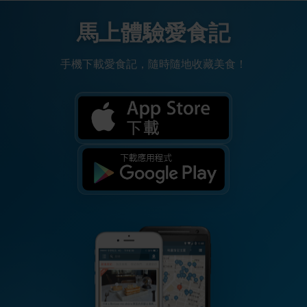
馬上體驗愛食記
手機下載愛食記，隨時隨地收藏美食！