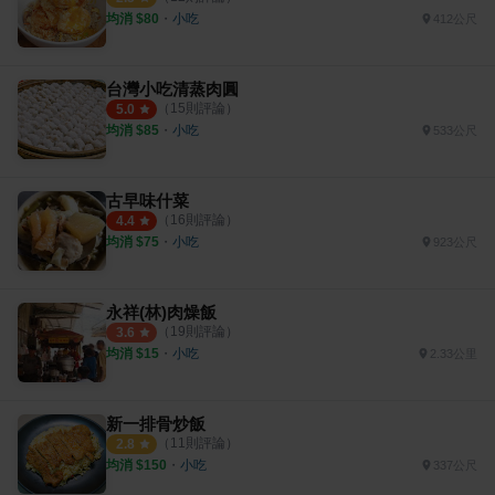
均消 $
80
・
小吃
412公尺
台灣小吃清蒸肉圓
（
15
則評論）
5.0
均消 $
85
・
小吃
533公尺
古早味什菜
（
16
則評論）
4.4
均消 $
75
・
小吃
923公尺
永祥(林)肉燥飯
（
19
則評論）
3.6
均消 $
15
・
小吃
2.33公里
新一排骨炒飯
（
11
則評論）
2.8
均消 $
150
・
小吃
337公尺