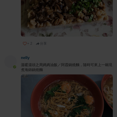
+
2
分享
nelly
溫暖湯頭之周媽媽油飯／阿霞鍋燒麵，隨時可來上一碗現
煮海錦鍋燒麵