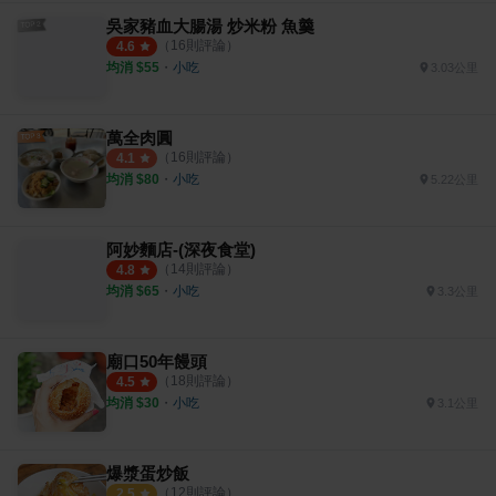
吳家豬血大腸湯 炒米粉 魚羹
（
16
則評論）
4.6
均消 $
55
・
小吃
3.03公里
萬全肉圓
（
16
則評論）
4.1
均消 $
80
・
小吃
5.22公里
阿妙麵店-(深夜食堂)
（
14
則評論）
4.8
均消 $
65
・
小吃
3.3公里
廟口50年饅頭
（
18
則評論）
4.5
均消 $
30
・
小吃
3.1公里
爆漿蛋炒飯
（
12
則評論）
2.5