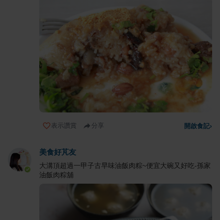
表示讚賞
分享
開啟食記
›
美食好芃友
大溝頂超過一甲子古早味油飯肉粽~便宜大碗又好吃-孫家
油飯肉粽舖