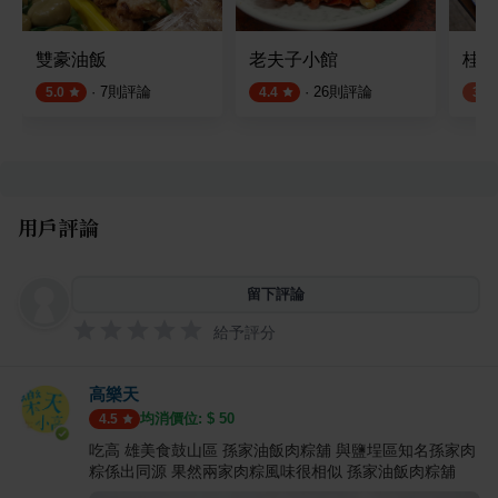
雙豪油飯
老夫子小館
桂桃
·
7
則評論
·
26
則評論
5.0
4.4
3.9
用戶評論
留下評論
給予評分
高樂天
均消價位: $
50
4.5
吃高 雄美食鼓山區 孫家油飯肉粽舖 與鹽埕區知名孫家肉
粽係出同源 果然兩家肉粽風味很相似 孫家油飯肉粽舖