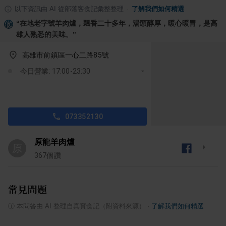
以下資訊由 AI 從部落客食記彙整整理
·
了解我們如何精選
“
在地老字號羊肉爐，飄香二十多年，湯頭醇厚，暖心暖胃，是高
雄人熟悉的美味。
”
高雄市前鎮區一心二路85號
今日營業: 17:00-23:30
073352130
原龍羊肉爐
原
367
個讚
常見問題
ⓘ
本問答由 AI 整理自真實食記（附資料來源）
·
了解我們如何精選