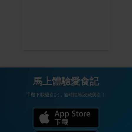
馬上體驗愛食記
手機下載愛食記，隨時隨地收藏美食！