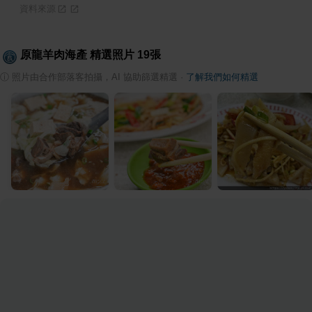
資料來源
原龍羊肉海產
精選照片
19
張
ⓘ
照片由合作部落客拍攝，AI 協助篩選精選
·
了解我們如何精選