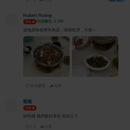
Hubert Huang
均消價位: $
250
4.5
道地原味老牌羊肉店，環境乾淨，大推～
表示讚賞
分享
龍龍
5.0
好吃哦 我們家好常吃 吃好久了
+
2
分享