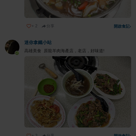
+
2
分享
開啟食記
›
迷你拿鐵小站
高雄美食 原龍羊肉海產店，老店，好味道!
+
3
分享
開啟食記
›