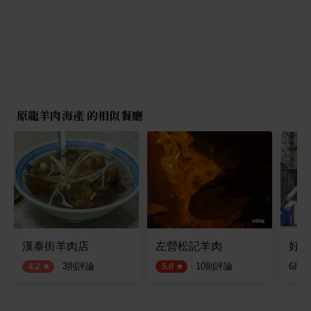
原龍羊肉海產 的相似餐廳
漢泰街羊肉店
左營松記羊肉
好味
·
3
則評論
·
10
則評論
6
則
4.2
5.0