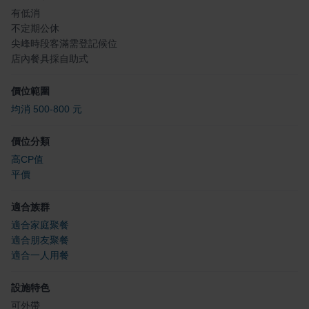
有低消
不定期公休
尖峰時段客滿需登記候位
店內餐具採自助式
價位範圍
均消 500-800 元
價位分類
高CP值
平價
適合族群
適合家庭聚餐
適合朋友聚餐
適合一人用餐
設施特色
可外帶