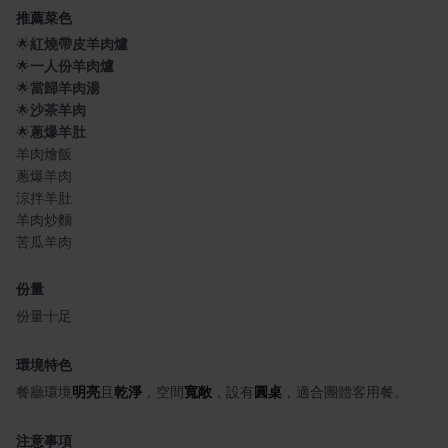
推薦菜色
🌟
紅燒帶皮羊肉爐
🌟
一人份羊肉爐
🌟
當歸羊肉湯
🌟
沙茶羊肉
🌟
蔥爆羊肚
羊肉燴飯
蔥爆羊肉
涼拌羊肚
羊肉炒麵
苦瓜羊肉
份量
份量十足
環境特色
餐廳環境
明亮
且
乾淨
，空間
寬敞
，設有
圓桌
，適合團體客用餐。
注意事項