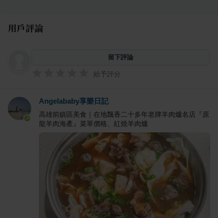
用戶評論
留下評論
給予評分
Angelababy享樂日記
高雄前鎮區美食｜在地飄香二十多年老牌羊肉爐名店『原
龍羊肉海產』菜單價格、紅燒羊肉爐