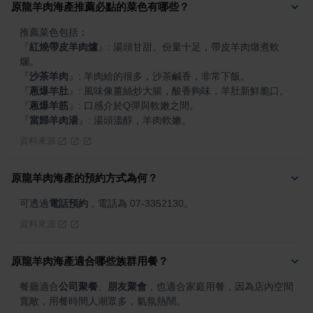
原龍羊肉海產推薦必點的菜色有哪些？
『
紅燒帶皮羊肉爐
』
: 湯頭甘甜、份量十足，帶皮羊肉燉煮軟
『
沙茶羊肉
』
『
蔥爆羊肚
』
『
蔥爆羊筋
』
『
當歸羊肉湯
』
: 湯頭溫醇，羊肉軟嫩。
資料來源
原龍羊肉海產的預約方式為何？
可透過
電話預約
，電話為 07-3352130。
資料來源
原龍羊肉海產適合哪些族群用餐？
餐廳適合
公司聚餐
、
朋友聚會
，也適合家庭用餐，因為店內空間
寬敞，用餐時間人潮眾多，氣氛熱鬧。