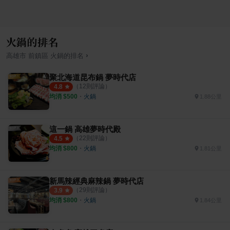
火鍋的排名
›
高雄市
前鎮區
火鍋
的排名
聚北海道昆布鍋 夢時代店
（
12
則評論）
4.8
均消 $
500
・
火鍋
1.88公里
這一鍋 高雄夢時代殿
（
22
則評論）
4.5
均消 $
800
・
火鍋
1.81公里
新馬辣經典麻辣鍋 夢時代店
（
29
則評論）
3.9
均消 $
800
・
火鍋
1.84公里