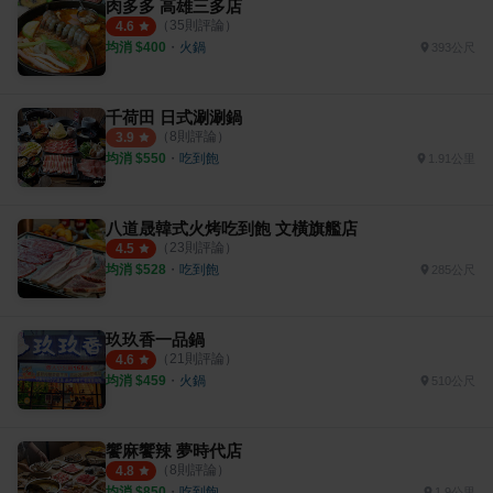
肉多多 高雄三多店
（
35
則評論）
4.6
均消 $
400
・
火鍋
393公尺
千荷田 日式涮涮鍋
（
8
則評論）
3.9
均消 $
550
・
吃到飽
1.91公里
八道晟韓式火烤吃到飽 文橫旗艦店
（
23
則評論）
4.5
均消 $
528
・
吃到飽
285公尺
玖玖香一品鍋
（
21
則評論）
4.6
均消 $
459
・
火鍋
510公尺
饗麻饗辣 夢時代店
（
8
則評論）
4.8
均消 $
850
・
吃到飽
1.9公里