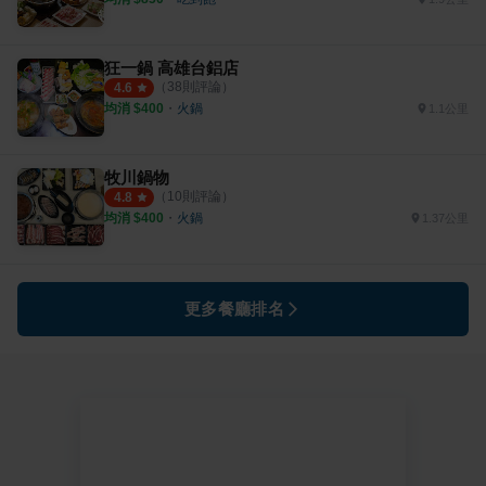
狂一鍋 高雄台鋁店
（
38
則評論）
4.6
均消 $
400
・
火鍋
1.1公里
牧川鍋物
（
10
則評論）
4.8
均消 $
400
・
火鍋
1.37公里
更多餐廳排名