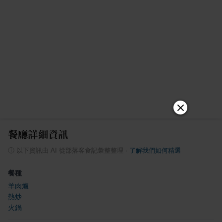
餐廳詳細資訊
ⓘ
以下資訊由 AI 從部落客食記彙整整理
·
了解我們如何精選
餐種
羊肉爐
熱炒
火鍋