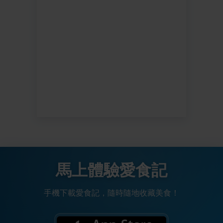
馬上體驗愛食記
手機下載愛食記，隨時隨地收藏美食！