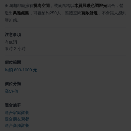
田園咖啡廳擁有
挑高空間
，裝潢風格以
木質與暖色調燈光
結合，營
造出
典雅氛圍
，可容納約250人，整體空間
寬敞舒適
，不會讓人感到
壓迫感。
注意事項
有低消
限時 2 小時
價位範圍
均消 800-1000 元
價位分類
高CP值
適合族群
適合家庭聚餐
適合朋友聚餐
適合商務聚餐