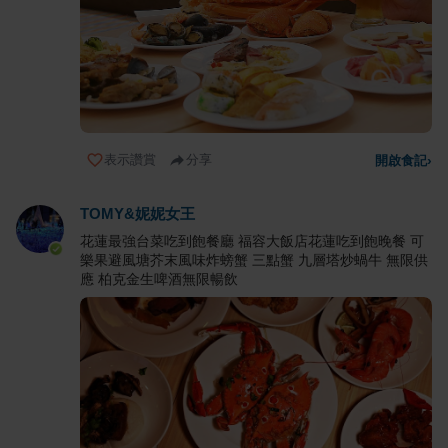
表示讚賞
分享
開啟食記
›
TOMY&妮妮女王
花蓮最強台菜吃到飽餐廳 福容大飯店花蓮吃到飽晚餐 可
樂果避風塘芥末風味炸螃蟹 三點蟹 九層塔炒蝸牛 無限供
應 柏克金生啤酒無限暢飲