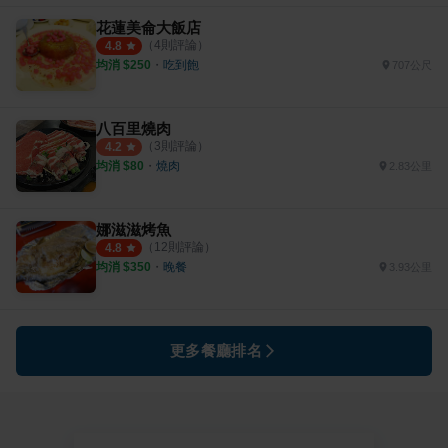
花蓮美侖大飯店
（
4
則評論）
4.8
均消 $
250
・
吃到飽
707公尺
八百里燒肉
（
3
則評論）
4.2
均消 $
80
・
燒肉
2.83公里
娜滋滋烤魚
（
12
則評論）
4.8
均消 $
350
・
晚餐
3.93公里
更多餐廳排名