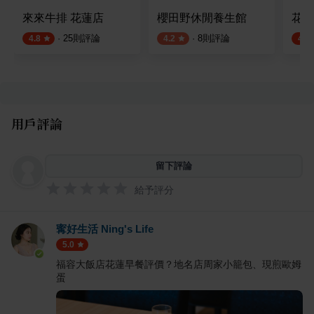
來來牛排 花蓮店
櫻田野休閒養生館
花蓮
·
25
則評論
·
8
則評論
4.8
4.2
4.8
用戶評論
留下評論
給予評分
寗好生活 Ning's Life
5.0
福容大飯店花蓮早餐評價？地名店周家小籠包、現煎歐姆
蛋