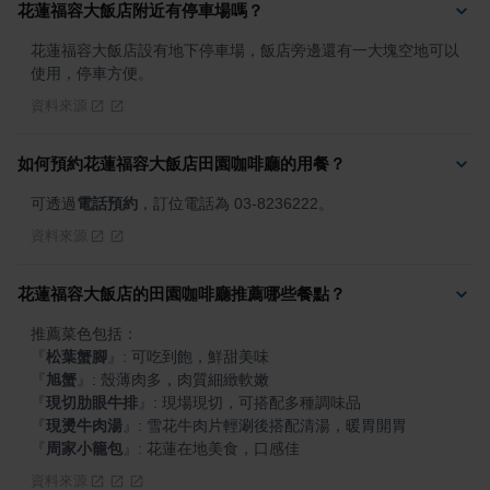
花蓮福容大飯店附近有停車場嗎？
花蓮福容大飯店設有地下停車場，飯店旁邊還有一大塊空地可以
使用，停車方便。
資料來源
如何預約花蓮福容大飯店田園咖啡廳的用餐？
可透過
電話預約
，訂位電話為 03-8236222。
資料來源
花蓮福容大飯店的田園咖啡廳推薦哪些餐點？
『
松葉蟹腳
』
『
旭蟹
』
『
現切肋眼牛排
』
『
現燙牛肉湯
』
『
周家小籠包
』
: 花蓮在地美食，口感佳
資料來源