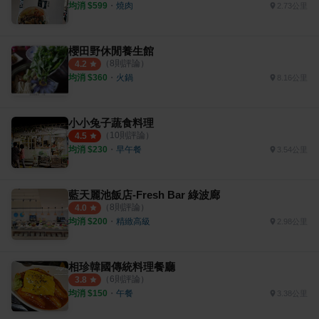
均消 $
599
・
燒肉
2.73公里
櫻田野休閒養生館
（
8
則評論）
4.2
均消 $
360
・
火鍋
8.16公里
小小兔子蔬食料理
（
10
則評論）
4.5
均消 $
230
・
早午餐
3.54公里
藍天麗池飯店-Fresh Bar 綠波廊
（
8
則評論）
4.0
均消 $
200
・
精緻高級
2.98公里
相珍韓國傳統料理餐廳
（
6
則評論）
3.8
均消 $
150
・
午餐
3.38公里