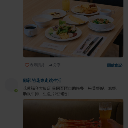
表示讚賞
分享
開啟食記
›
郭郭的花東走跳生活
花蓮福容大飯店 異國百匯自助晚餐┃松葉蟹腳、旭蟹、
肋眼牛排、生魚片吃到飽┃