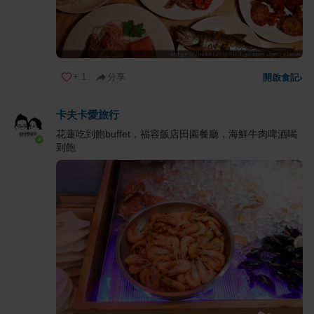
+
1
分享
開啟食記
›
卡夫卡愛旅行
花蓮吃到飽buffet，福容飯店田園餐廳，海鮮牛肉啤酒喝
到飽