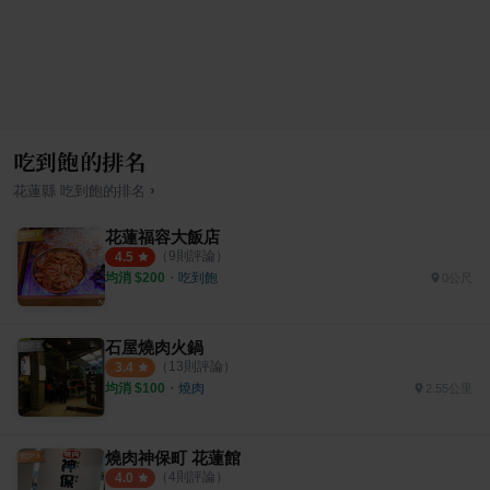
吃到飽的排名
›
花蓮縣
吃到飽
的排名
花蓮福容大飯店
（
9
則評論）
4.5
均消 $
200
・
吃到飽
0公尺
石屋燒肉火鍋
（
13
則評論）
3.4
均消 $
100
・
燒肉
2.55公里
燒肉神保町 花蓮館
（
4
則評論）
4.0