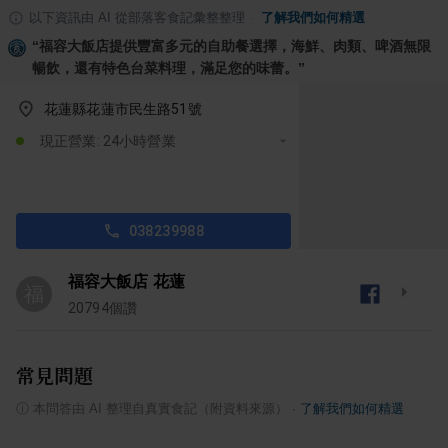
以下資訊由 AI 從部落客食記彙整整理
·
了解我們如何精選
“
福容大飯店提供豐富多元的自助餐選擇，海鮮、肉類、啤酒無限
暢飲，還有特色台菜料理，滿足您的味蕾。
”
花蓮縣花蓮市民生路51號
現正營業: 24小時營業
038239988
福容大飯店 花蓮
福
20794
個讚
常見問題
ⓘ
本問答由 AI 整理自真實食記（附資料來源）
·
了解我們如何精選