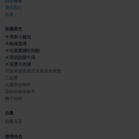
自助晚餐
港式點心
台菜
推薦菜色
🌟
周家小籠包
🌟
歐姆蛋捲
🌟
松葉蟹腳吃到飽
🌟
現切肋眼牛排
🌟
現燙牛肉湯
可樂果避風塘芥末風味炸螃蟹
三點蟹
九層塔炒蝸牛
蒜味粉絲蒸鮮魚
梅干扣肉
份量
份量充足
環境特色