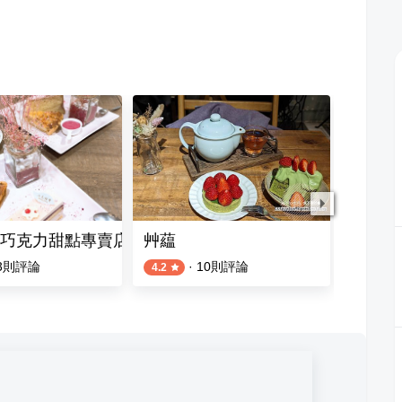
巧克力甜點專賣店
艸藴
陳男製
3
則評論
·
10
則評論
4
則評論
4.2