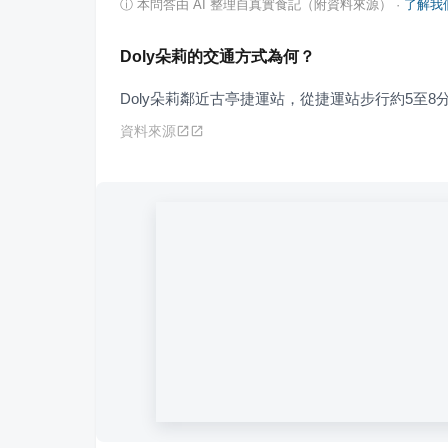
ⓘ
本問答由 AI 整理自真實食記（附資料來源）
·
了解我
Doly朵莉的交通方式為何？
Doly朵莉鄰近古亭捷運站，從捷運站步行約5至8
資料來源