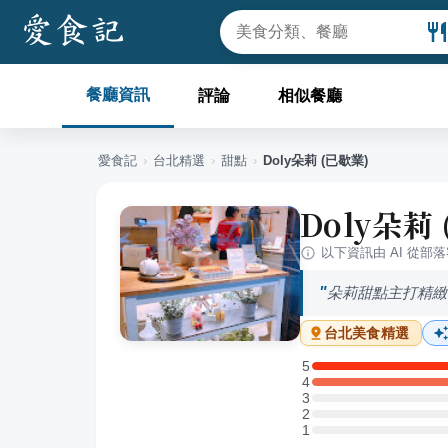
餐廳資訊
評論
相似餐廳
愛食記
›
台北
精選
›
甜點
›
Doly朵莉 (已歇業)
Doly朵莉
以下資訊由 AI 從部
朵莉甜點主打精緻
台北
美食精選
5
5 星：1 則評論
4
4 星：2 則評論
3
3 星：0 則評論
2
2 星：0 則評論
1
1 星：0 則評論