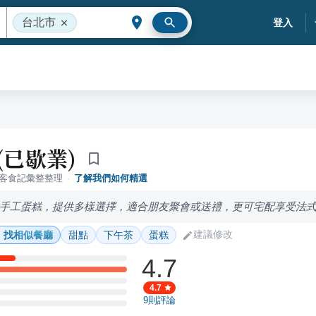
台北市
登入
 (已歇業)
落客食記彙整整理
·
了解我們如何精選
手工蛋糕，提供多樣選擇，適合朋友聚會或送禮，更可宅配享受法
建議修改
找相似餐廳
甜點
下午茶
蛋糕
4.7
4.7
9
則評論