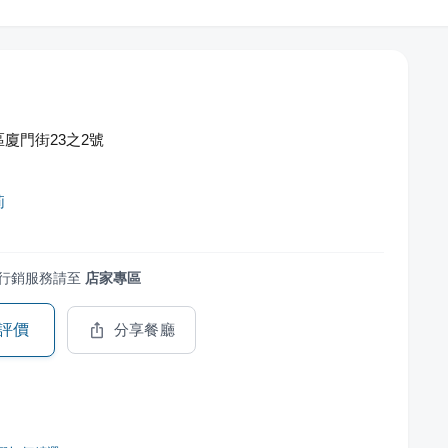
廈門街23之2號
莉
行銷服務請至
店家專區
評價
分享餐廳