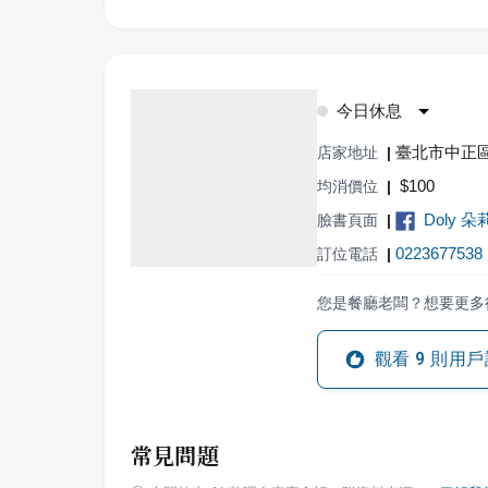
今日休息
臺北市中正區
店家地址
|
$
100
均消價位
|
Doly 朵
臉書頁面
|
0223677538
訂位電話
|
您是餐廳老闆？想要更多
觀看
9
則用戶
常見問題