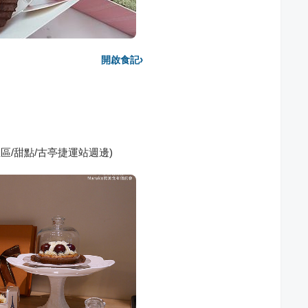
›
開啟食記
正區/甜點/古亭捷運站週邊)