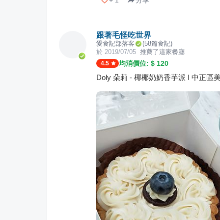
+
1
分享
跟著毛怪吃世界
愛食記部落客
(
58
篇食記)
於
2019/07/05
推薦了這家餐廳
均消價位: $
120
4.5
Doly 朵莉 - 椰椰奶奶香芋派 I 中正