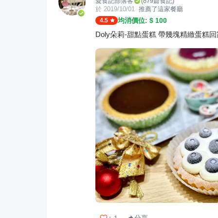
愛食記部落客
(
879
篇食記)
於
2019/10/01
推薦了這家餐廳
均消價位: $
100
4.5
Doly朵莉-甜點蛋糕 帶幾塊精緻蛋