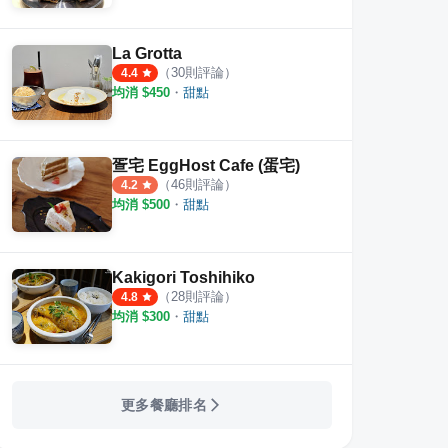
La Grotta
（
30
則評論）
4.4
均消 $
450
・
甜點
疍宅 EggHost Cafe (蛋宅)
（
46
則評論）
4.2
均消 $
500
・
甜點
Kakigori Toshihiko
（
28
則評論）
4.8
均消 $
300
・
甜點
更多餐廳排名