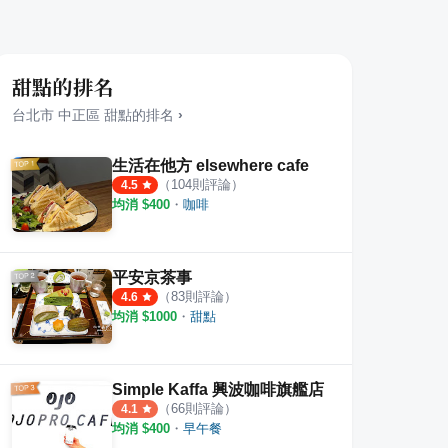
甜點的排名
台北市
中正區
甜點
的排名
›
生活在他方 elsewhere cafe
（
104
則評論）
4.5
均消 $
400
・
咖啡
菓工作室
冰斗喫甜
橘村
平安京茶事
（
83
則評論）
·
9
則評論
3
則評
4.6
4.5
均消 $
1000
・
甜點
Simple Kaffa 興波咖啡旗艦店
（
66
則評論）
4.1
均消 $
400
・
早午餐