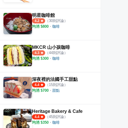
明星咖啡館
（
30
則評論）
4.2
均消 $
800
・
咖啡
MKCR 山小孩咖啡
（
44
則評論）
4.3
均消 $
300
・
咖啡
深夜裡的法國手工甜點
（
15
則評論）
4.4
均消 $
700
・
甜點
Heritage Bakery & Cafe
（
45
則評論）
4.4
均消 $
350
・
咖啡