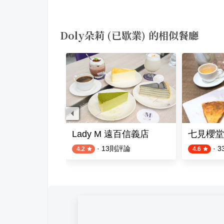
Doly朵莉 (已歇業) 的相似餐廳
法國手工甜點
Lady M 遠百信義店
七見櫻堂
則評論
·
13
則評論
·
3
4.2
4.6