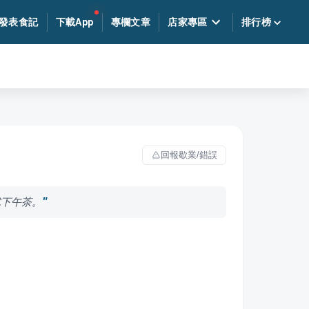
發表食記
下載App
專欄文章
店家專區
排行榜
回報歇業/錯誤
式下午茶。