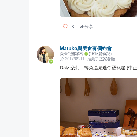
+
3
分享
Maruko與美食有個約會
愛食記部落客
(
1615
篇食記)
於
2017/09/11
推薦了這家餐廳
Doly 朵莉｜轉角遇見迷你蛋糕屋 (中