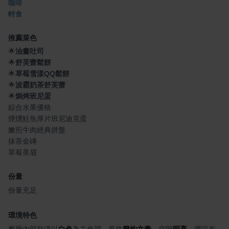
咖啡
輕食
推薦菜色
🌟
油畫吐司
🌟
舒芙蕾鬆餅
🌟
草莓雪漾QQ鬆餅
🌟
波霸奶茶舒芙蕾
🌟
焗烤班尼蛋
綜合水果優格
煙燻鮭魚厚片班尼迪克蛋
嫩煎牛肉經典拼盤
抹茶金磚
草莓美眉
份量
份量充足
環境特色
餐廳內部裝潢以
白色
為主色調，風格
簡約文青
，空間
明亮
，擺設有