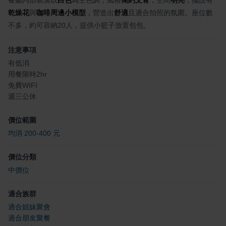
乾燥花
與
咖啡周邊小模型
，營造出
舒適
且適合拍照的氛圍。座位數
不多，約可容納20人，提供小籃子放置包包。
注意事項
有低消
用餐限時2hr
免費WIFI
週三公休
價位範圍
均消 200-400 元
價位分類
中價位
適合族群
適合姐妹聚會
適合朋友聚餐