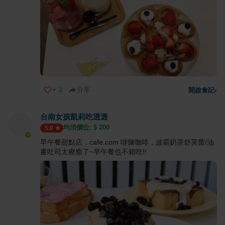
+
3
分享
開啟食記
›
台南女孩凱莉吃透透
均消價位: $
200
5.0
早午餐甜點店，cafe.com 噠慷咖啡，波霸奶茶舒芙蕾/油
畫吐司太療癒了~早午餐也不錯吃!!