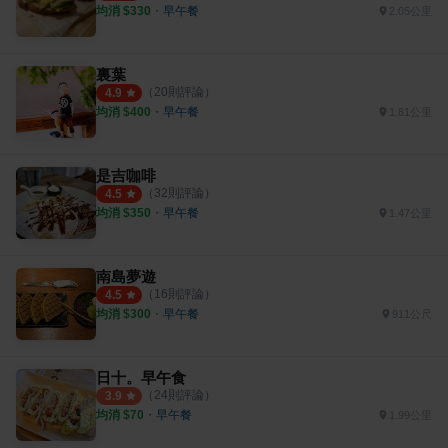
均消 $
330
・
早午餐
2.05公里
裏葉
（
20
則評論）
4.9
均消 $
400
・
早午餐
1.81公里
是吉咖啡
（
32
則評論）
4.5
均消 $
350
・
早午餐
1.47公里
南島夢遊
（
16
則評論）
4.5
均消 $
300
・
早午餐
911公尺
日十。早午食
（
24
則評論）
3.9
均消 $
70
・
早午餐
1.99公里