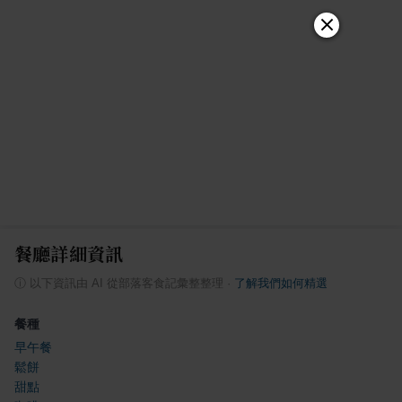
餐廳詳細資訊
ⓘ
以下資訊由 AI 從部落客食記彙整整理
·
了解我們如何精選
餐種
早午餐
鬆餅
甜點