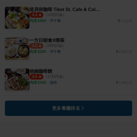
堤貝街咖啡 Tibet St. Cafe & Color BoBo 台南館
（
15
則評論）
4.4
均消 $
400
・
早午餐
1.1公里
一方日朝食X喫茶
（
29
則評論）
4.2
均消 $
200
・
早午餐
2.05公里
他她咖啡館
（
17
則評論）
4.5
均消 $
300
・
咖啡
1.94公里
更多餐廳排名