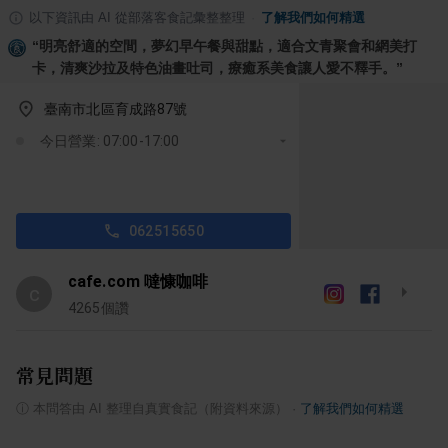
以下資訊由 AI 從部落客食記彙整整理
·
了解我們如何精選
“
明亮舒適的空間，夢幻早午餐與甜點，適合文青聚會和網美打
卡，清爽沙拉及特色油畫吐司，療癒系美食讓人愛不釋手。
”
臺南市北區育成路87號
今日營業: 07:00-17:00
062515650
cafe.com 噠慷咖啡
c
4265
個讚
常見問題
ⓘ
本問答由 AI 整理自真實食記（附資料來源）
·
了解我們如何精選