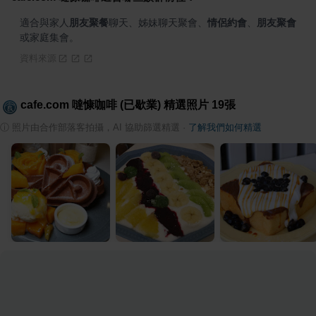
適合與家人
朋友聚餐
聊天、姊妹聊天聚會、
情侶約會
、
朋友聚會
或家庭集會。
資料來源
cafe.com 噠慷咖啡 (已歇業)
精選照片
19
張
ⓘ
照片由合作部落客拍攝，AI 協助篩選精選
·
了解我們如何精選