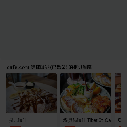
cafe.com 噠慷咖啡 (已歇業) 的相似餐廳
是吉咖啡
堤貝街咖啡 Tibet St. Cafe & C
島鹿