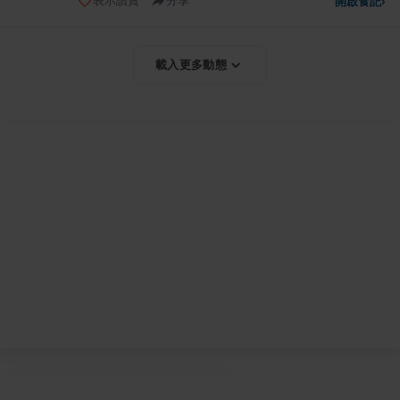
表示讚賞
分享
開啟食記
›
載入更多動態