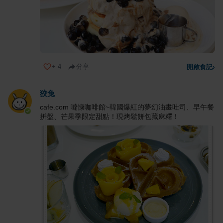
+
4
分享
開啟食記
›
狡兔
cafe.com 噠慷咖啡館~韓國爆紅的夢幻油畫吐司、早午餐
拼盤、芒果季限定甜點！現烤鬆餅包藏麻糬！