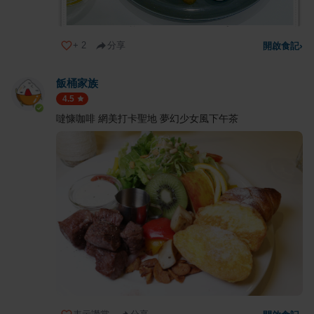
+
2
分享
開啟食記
›
飯桶家族
4.5
噠慷咖啡 網美打卡聖地 夢幻少女風下午茶