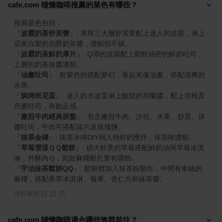
cafe.com 噠慷咖啡推薦的菜色有哪些？
『
波霸奶茶舒芙蕾
』
: 厚厚三大層舒芙蕾配上迷人的波霸，淋上
『
波霸奶茶鮮奶厚片
』
: Q彈的波霸配上鬆軟綿密的鮮奶吐司，
『
油畫吐司
』
: 粉紫色的搭配夢幻，看起來像油畫，搭配清爽的
『
焗烤班尼蛋
』
: 迷人的水波蛋淋上酸甜的荷蘭醬，配上培根及
『
嫩煎牛肉經典拼盤
』
: 包含嫩煎牛肉、沙拉、水果、炒蛋、抹
『
抹茶金磚
』
『
草莓雪漾ＱＱ鬆餅
』
: 碩大鮮美的草莓搭配鮮奶油與草莓冰淇
『
宇治抹茶鬆餅QQ
』
: 鬆餅體加入抹茶粉製作，中間有牽絲的
麻糬，搭配香草冰淇淋、莓果、杏仁片和抹茶醬。
資料來源
cafe.com 噠慷咖啡適合哪些族群前往？