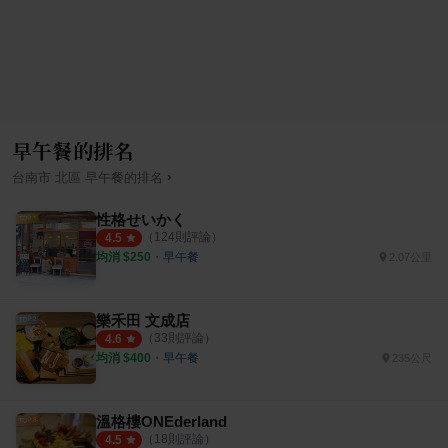
早午餐的排名
›
台南市
北區
早午餐
的排名
性格せいかく
（
124
則評論）
4.5
均消 $
250
・
早午餐
2.07公里
樂禾田 文成店
（
33
則評論）
4.6
均消 $
400
・
早午餐
235公尺
溫格樓ONEderland
（
18
則評論）
4.5