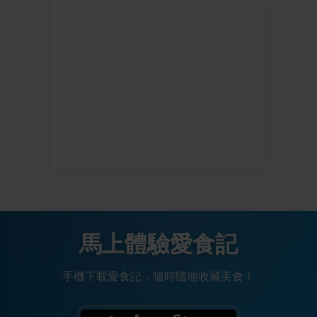
馬上體驗愛食記
手機下載愛食記，隨時隨地收藏美食！