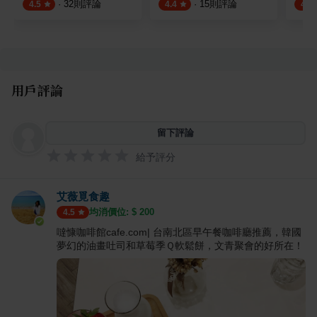
·
32
則評論
·
15
則評論
4.5
4.4
4.5
用戶評論
留下評論
給予評分
艾薇覓食趣
均消價位: $
200
4.5
噠慷咖啡館cafe.com| 台南北區早午餐咖啡廳推薦，韓國
夢幻的油畫吐司和草莓季Ｑ軟鬆餅，文青聚會的好所在！