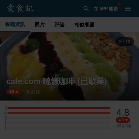
在 APP 開啟
餐廳資訊
照片
評論
相似餐廳
3
/
10
cafe.com 噠慷咖啡 (已歇業)
12
則評論
·
4.8
5
4.8
5 星：2 則評論
4
4 星：2 則評論
3
3 星：0 則評論
4.8
2
2 星：0 則評論
12
則評論
1
1 星：0 則評論