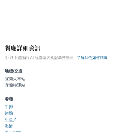
餐廳詳細資訊
ⓘ
以下資訊由 AI 從部落客食記彙整整理
·
了解我們如何精選
地標/交通
宜蘭火車站
宜蘭轉運站
餐種
牛排
烤鴨
生魚片
海鮮