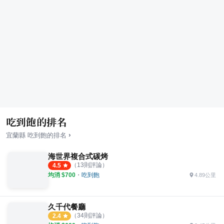
吃到飽的排名
›
宜蘭縣
吃到飽
的排名
海世界複合式碳烤
（
13
則評論）
4.5
均消 $
700
・
吃到飽
4.89公里
久千代餐廳
（
34
則評論）
2.4