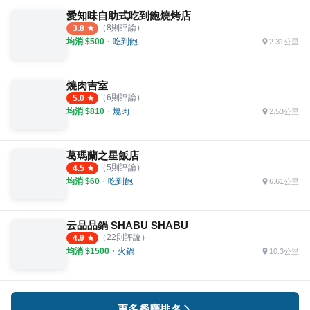
愛知味自助式吃到飽燒烤店
（
8
則評論）
3.8
均消 $
500
・
吃到飽
2.31公里
燒肉吉室
（
6
則評論）
5.0
均消 $
810
・
燒肉
2.53公里
葛瑪蘭之星飯店
（
5
則評論）
4.5
均消 $
60
・
吃到飽
6.61公里
云品品鍋 SHABU SHABU
（
22
則評論）
4.9
均消 $
1500
・
火鍋
10.3公里
更多餐廳排名