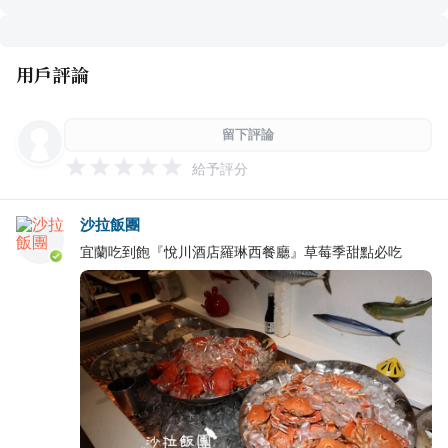
用戶評論
留下評論
給予評分
沙拉飯團
宜蘭吃到飽『悅川酒店羅琳西餐廳』草莓季甜點必吃