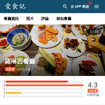
在 APP 開啟
餐廳資訊
照片
評論
相似餐廳
1
/
10
羅琳西餐廳
31
則評論
·
4.3
5
4.3
5 星：4 則評論
4
4 星：5 則評論
3
3 星：0 則評論
4.3
2
2 星：1 則評論
31
則評論
1
1 星：0 則評論