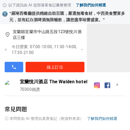
以下資訊由 AI 從部落客食記彙整整理
·
了解我們如何精選
“
羅琳西餐廳提供精緻自助百匯，嚴選無毒食材，中西美食豐富多
元，並有紅白酒啤酒無限暢飲，讓您盡享味蕾盛宴。
”
宜蘭縣宜蘭市中山路五段123號悅川酒
店三樓
今日營業: 07:00-10:00, 11:30-14:00,
17:30-21:00
線上訂位
宜蘭悅川酒店 The Walden hotel
70300
個讚
常見問題
ⓘ
本問答由 AI 整理自真實食記（附資料來源）
·
了解我們如何精選