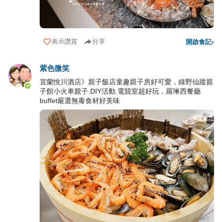
表示讚賞
分享
開啟食記
›
紫色微笑
宜蘭悅川酒店》親子飯店童趣親子房好可愛，綠野仙蹤親
子館小火車親子.DIY活動.電競室超好玩，羅琳西餐廳
buffet嚴選無毒食材好美味