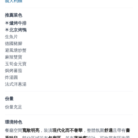
義大利麵
推薦菜色
🌟
爐烤牛排
🌟
北京烤鴨
生魚片
德國豬腳
避風塘炒蟹
麻辣雙寶
玉筍金元寶
焗烤蕃茄
炸湯圓
法式洋蔥湯
份量
份量充足
環境特色
餐廳空間
寬敞明亮
，裝潢
現代化而不奢華
，整體氛圍
舒適
且帶有
書
香味兒
，部分區域設有
包廂區
，並有
落地窗
設計，可欣賞市區街景