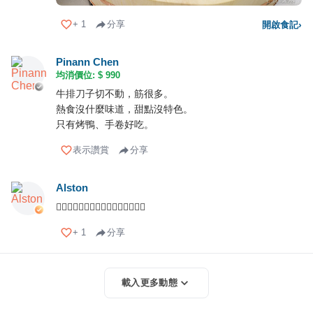
+
1
分享
開啟食記
›
Pinann Chen
均消價位: $
990
牛排刀子切不動，筋很多。
熱食沒什麼味道，甜點沒特色。
只有烤鴨、手卷好吃。
表示讚賞
分享
Alston
👍🏻👍🏻👍🏻👍🏻👍🏻👍🏻👍🏻👍🏻
+
1
分享
載入更多動態