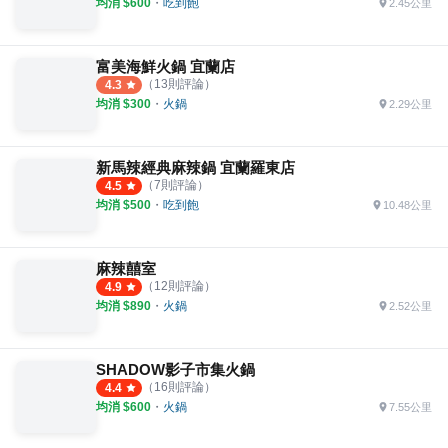
均消 $
600
・
吃到飽
2.45公里
富美海鮮火鍋 宜蘭店
（
13
則評論）
4.3
均消 $
300
・
火鍋
2.29公里
新馬辣經典麻辣鍋 宜蘭羅東店
（
7
則評論）
4.5
均消 $
500
・
吃到飽
10.48公里
麻辣囍室
（
12
則評論）
4.9
均消 $
890
・
火鍋
2.52公里
SHADOW影子市集火鍋
（
16
則評論）
4.4
均消 $
600
・
火鍋
7.55公里