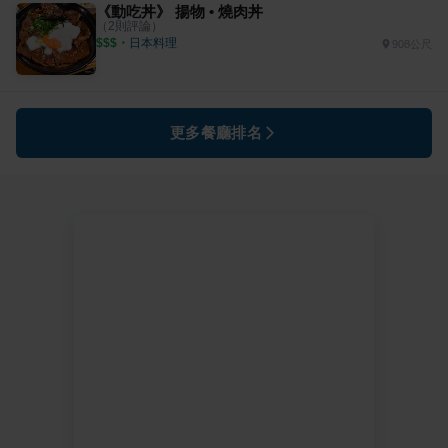
《動吃丼》 揚物 • 燒肉丼
（
2
則評論）
$$$
・
日本料理
908公尺
更多餐廳排名