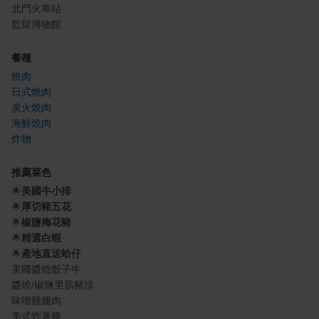
北門火車站
監獄博物館
餐種
燒肉
日式燒肉
炭火燒肉
海鮮燒肉
炸物
推薦菜色
🌟
美國牛小排
🌟
厚切豬五花
🌟
椒鹽梅花豬
🌟
精選白蝦
🌟
產地直送蛤仔
美國醬燒骰子牛
醬燒/椒鹽里肌豬排
味噌雞腿肉
美式炸薯條