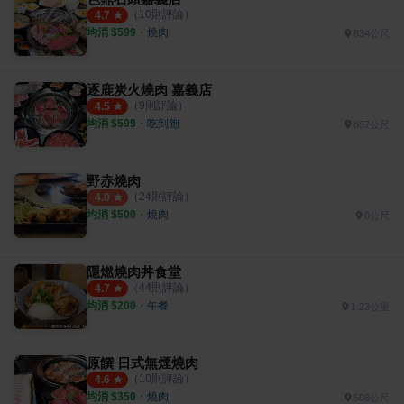
（
10
則評論）
4.7
均消 $
599
・
燒肉
834公尺
逐鹿炭火燒肉 嘉義店
（
9
則評論）
4.5
均消 $
599
・
吃到飽
857公尺
野赤燒肉
（
24
則評論）
4.0
均消 $
500
・
燒肉
0公尺
隱燃燒肉丼食堂
（
44
則評論）
4.7
均消 $
200
・
午餐
1.23公里
原饌 日式無煙燒肉
（
10
則評論）
4.6
均消 $
350
・
燒肉
508公尺