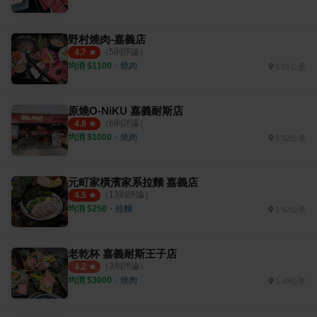
野村燒肉-嘉義店
（
5
則評論）
4.7
均消 $
1100
・
燒肉
1.01公里
原燒O-NiKU 嘉義耐斯店
（
6
則評論）
4.8
均消 $
1000
・
燒肉
1.52公里
元町家橫濱家系拉麵 嘉義店
（
13
則評論）
4.5
均消 $
250
・
拉麵
1.52公里
老乾杯 嘉義耐斯王子店
（
3
則評論）
4.2
均消 $
3000
・
燒肉
1.49公里