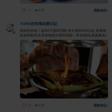
+
3
分享
開啟食記
›
YUNO的吃喝玩樂日記
燒肉控必收！超高CP值吃到飽 炭火燒肉500元起 多種海
陸食材飲料冰淇淋無限供應吃到飽｜野赤燒肉(嘉義東區)
+
4
分享
開啟食記
›