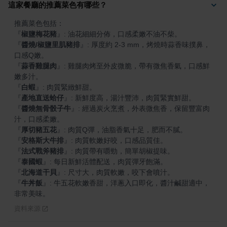
這家餐廳的推薦菜色有哪些？
『
椒鹽梅花豬
』
『
醬燒/椒鹽里肌豬排
』
: 厚度約 2-3 mm，烤燒時蒜香味撲鼻，
『
蒜香雞腿肉
』
: 雞腿肉烤至外皮微脆，帶有微焦香氣，口感鮮
『
白蝦
』
『
產地直送蛤仔
』
『
醬燒無骨骰子牛
』
: 經過炭火烹煮，外表微焦香，保留豐富肉
『
厚切豬五花
』
『
安格斯大牛排
』
『
法式戰斧豬排
』
『
泰國蝦
』
『
北海道干貝
』
『
牛丼飯
』
: 牛五花軟嫩香甜，洋蔥入口即化，醬汁鹹甜適中，
非常美味。
資料來源