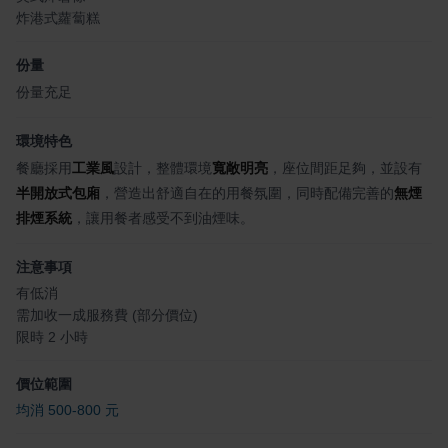
炸港式蘿蔔糕
份量
份量充足
環境特色
餐廳採用
工業風
設計，整體環境
寬敞明亮
，座位間距足夠，並設有
半開放式包廂
，營造出舒適自在的用餐氛圍，同時配備完善的
無煙
排煙系統
，讓用餐者感受不到油煙味。
注意事項
有低消
需加收一成服務費 (部分價位)
限時 2 小時
價位範圍
均消 500-800 元