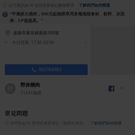
以下資訊由 AI 從部落客食記彙整整理
·
了解我們如何精選
“
平價炭火燒肉，500元起無限享用多種海陸食材、飲料、冰淇
淋，CP值超高。
”
嘉義市東區維新路100號
今日營業: 17:30-22:00
052766983
野赤燒肉
野
11541
個讚
常見問題
ⓘ
本問答由 AI 整理自真實食記（附資料來源）
·
了解我們如何精選