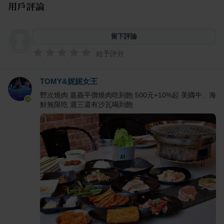
用戶評論
留下評論
給予評分
TOMY&妮妮女王
野次燒肉 嘉義平價燒肉吃到飽 500元+10%起 美國牛、海
鮮無限吃 週三還有沙瓦喝到飽