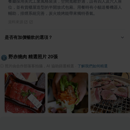
餐廳採用美式工業風格裝潢，空間寬敞舒適，設有四人及六人座
位，並有貨櫃屋造型的半開放式包廂。用餐時有小貓送餐機器人
輔助，排煙系統完善，炭火燒烤能帶來獨特香氣。
資料來源
是否有加價暢飲的選項？
野赤燒肉
精選照片
20
張
ⓘ
照片由合作部落客拍攝，AI 協助篩選精選
·
了解我們如何精選