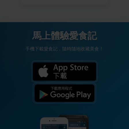
馬上體驗愛食記
手機下載愛食記，隨時隨地收藏美食！