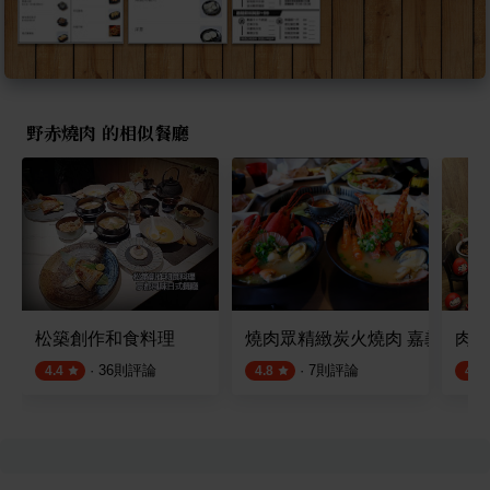
野赤燒肉 的相似餐廳
松築創作和食料理
燒肉眾精緻炭火燒肉 嘉義民生
肉嘞
·
36
則評論
·
7
則評論
4.4
4.8
4.7