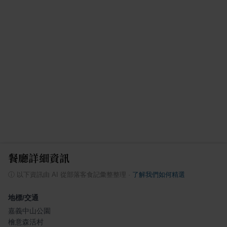
餐廳詳細資訊
ⓘ
以下資訊由 AI 從部落客食記彙整整理
·
了解我們如何精選
地標/交通
嘉義中山公園
檜意森活村