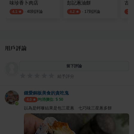
味珍香卜肉店
彭記蔥油餅
古早
·
40
則評論
·
17
則評論
4.1
4.2
3.5
用戶評論
留下評論
給予評分
鍾愛銅板美食的貪吃鬼
均消價位: $
50
4.0
以為是蚵嗲結果是包三星蔥 七巧味三星蔥多餅