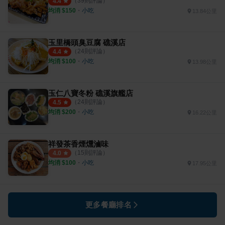
（
39
則評論）
4.4
均消 $
150
・
小吃
13.84公里
玉里橋頭臭豆腐 礁溪店
（
24
則評論）
4.4
均消 $
100
・
小吃
13.98公里
玉仁八寶冬粉 礁溪旗艦店
（
24
則評論）
4.5
均消 $
200
・
小吃
16.22公里
祥發茶香煙燻滷味
（
15
則評論）
4.0
均消 $
100
・
小吃
17.95公里
更多餐廳排名