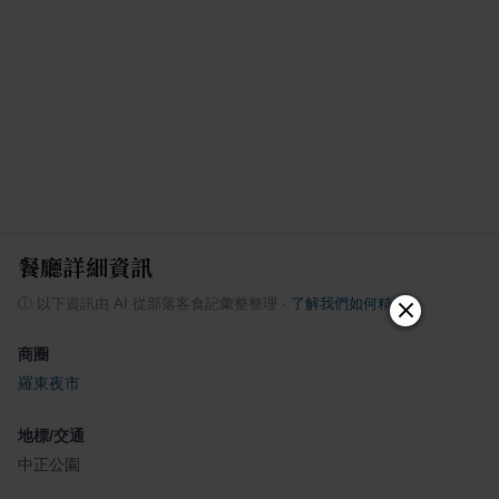
餐廳詳細資訊
ⓘ
以下資訊由 AI 從部落客食記彙整整理
·
了解我們如何精選
商圈
羅東夜市
地標/交通
中正公園