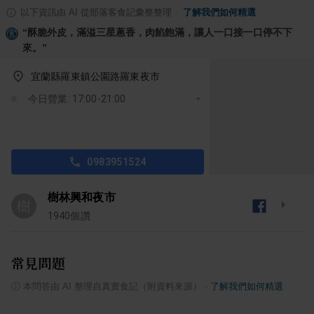
以下資訊由 AI 從部落客食記彙整整理
·
了解我們如何精選
“
酥脆外皮，滿溢三星蔥香，肉餡飽滿，讓人一口接一口停不下
來。
”
宜蘭縣羅東鎮公園路羅東夜市
今日營業: 17:00-21:00
0983951524
樹林興和夜市
樹
1940
個讚
常見問題
ⓘ
本問答由 AI 整理自真實食記（附資料來源）
·
了解我們如何精選