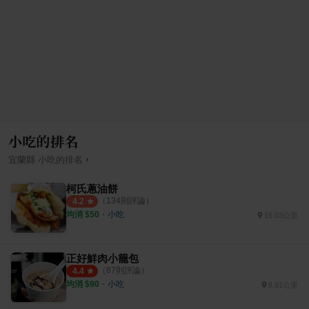
小吃的排名
›
宜蘭縣
小吃
的排名
柯氏蔥油餅
（
134
則評論）
4.2
均消 $
50
・
小吃
16.03公里
正好鮮肉小籠包
（
87
則評論）
4.4
均消 $
90
・
小吃
8.91公里