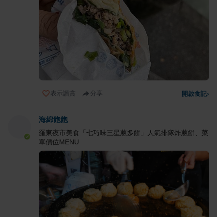
表示讚賞
分享
開啟食記
›
海綿飽飽
羅東夜市美食「七巧味三星蔥多餅」人氣排隊炸蔥餅、菜
單價位MENU