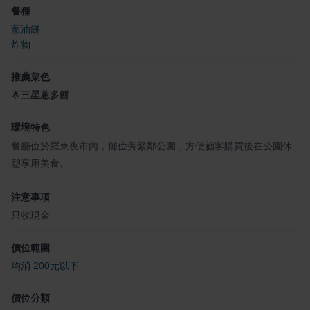
餐種
蔥油餅
炸物
推薦菜色
🌟
三星蔥多餅
環境特色
餐廳位於羅東夜市內，攤位旁緊鄰公園，方便顧客購買後在公園休
憩享用美食。
注意事項
只收現金
價位範圍
均消 200元以下
價位分類