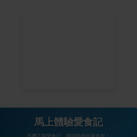
馬上體驗愛食記
手機下載愛食記，隨時隨地收藏美食！