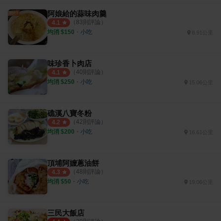
阿娘給的蒜味肉羹
（
83
則評論）
4.1
均消 $
150
・
小吃
8.91公里
味珍香卜肉店
（
40
則評論）
4.1
均消 $
250
・
小吃
15.06公里
礁溪八寶冬粉
（
42
則評論）
4.2
均消 $
200
・
小吃
16.61公里
頂埔阿嬤蔥油餅
（
48
則評論）
4.3
均消 $
50
・
小吃
19.06公里
三民大飯店