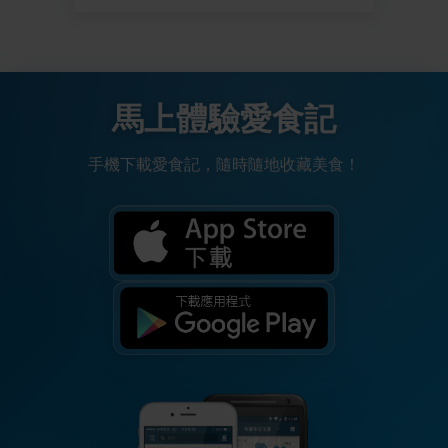
馬上體驗愛食記
手機下載愛食記，隨時隨地收藏美食！