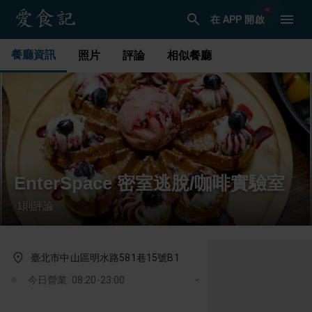
在 APP 開啟
餐廳資訊
照片
評論
相似餐廳
EnterSpace 密室逃脫/咖啡實驗室
1
則評論
·
臺北市中山區明水路581巷15號B1
今日營業: 08:20-23:00