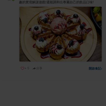
趣的實境解謎遊戲!還能調和出專屬自己的飲品口味!
+
5
分享
開啟食記
›