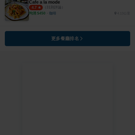
Cafe a la mode
（
31
則評論）
4.7
均消 $
450
・
咖啡
4.13公里
更多餐廳排名