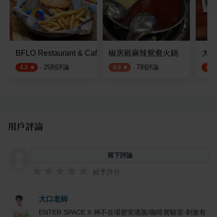
BFLO Restaurant & Cafe 水牛城餐廳
椒房殿麻辣鴛鴦火鍋
大直
·
25
則評論
·
7
則評論
4.5
4.0
4.5
用戶評論
留下評論
給予評分
大口老師
ENTER SPACE X 神不在場密室逃脫/咖啡實驗室‧刺激有