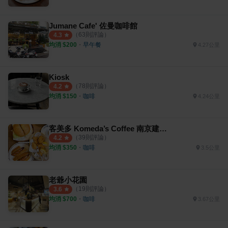
Jumane Cafe' 佐曼咖啡館
（
63
則評論）
4.3
均消 $
200
・
早午餐
4.27公里
Kiosk
（
78
則評論）
4.2
均消 $
150
・
咖啡
4.24公里
客美多 Komeda’s Coffee 南京建國店
（
39
則評論）
4.2
均消 $
350
・
咖啡
3.5公里
老爺小花園
（
19
則評論）
3.6
均消 $
700
・
咖啡
3.67公里