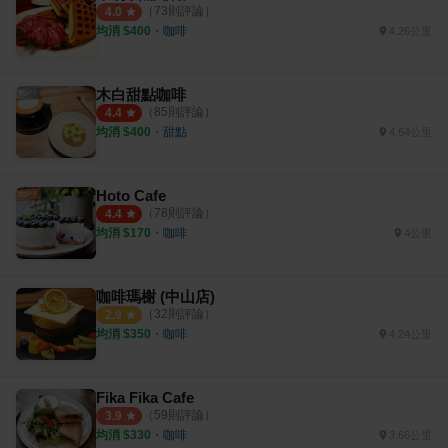
（
73
則評論）
4.0
均消 $
400
・
咖啡
4.26公里
木白甜點咖啡
（
85
則評論）
4.4
均消 $
400
・
甜點
4.64公里
Hoto Cafe
（
78
則評論）
4.4
均消 $
170
・
咖啡
4公里
咖啡瑪榭 (中山店)
（
32
則評論）
2.9
均消 $
350
・
咖啡
4.24公里
Fika Fika Cafe
（
59
則評論）
3.9
均消 $
330
・
咖啡
3.66公里