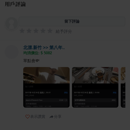
用戶評論
留下評論
給予評分
北漂.新竹 >> 第八年..
均消價位: $
5082
單點會💸
表示讚賞
分享