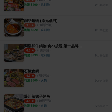
4.2
均消 $
400
・
吃到飽
1.46公里
銅話鍋物 (原元鼎府)
（
20
則評論）
3.6
均消 $
820
・
吃到飽
1.22公里
涮樂和牛鍋物 食べ放題 第一品牌 新竹經國店
（
6
則評論）
4.5
均消 $
799
・
吃到飽
1.36公里
石憶食鍋
（
7
則評論）
4.7
均消 $
500
・
火鍋
2.64公里
爆川辣妹子烤魚
（
19
則評論）
4.5
均消 $
500
・
火鍋
534公尺