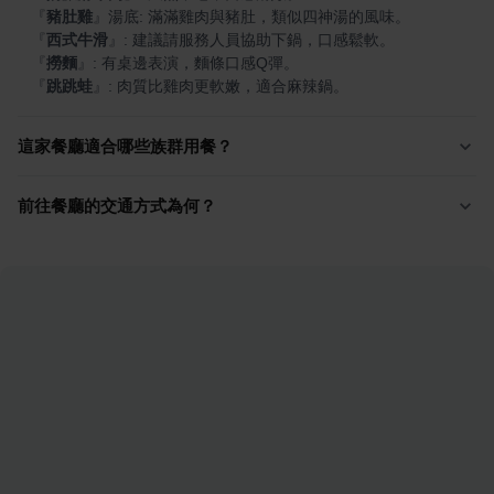
『
豬肚雞
』
『
西式牛滑
』
『
撈麵
』
『
跳跳蛙
』
: 肉質比雞肉更軟嫩，適合麻辣鍋。
這家餐廳適合哪些族群用餐？
前往餐廳的交通方式為何？