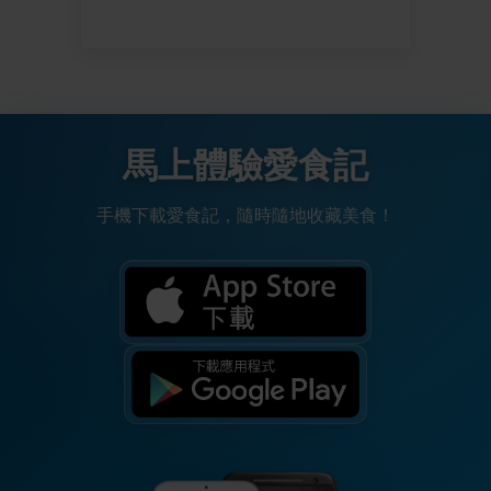
馬上體驗愛食記
手機下載愛食記，隨時隨地收藏美食！