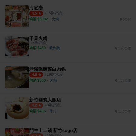
海底撈
（
15
則評論）
4.5
均消 $
5082
・
火鍋
0公尺
千葉火鍋
（
4
則評論）
均消 $
450
・
吃到飽
1.95公里
老瀋陽酸菜白肉鍋
（
19
則評論）
4.6
均消 $
500
・
火鍋
1.71公里
新竹國賓大飯店
（
8
則評論）
4.2
均消 $
495
・
牛排
1.45公里
鬥牛士二鍋 新竹sogo店
（
15
則評論）