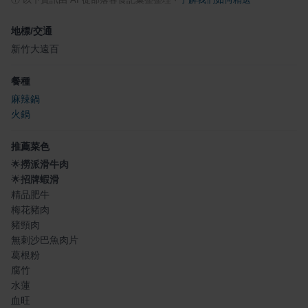
ⓘ
以下資訊由 AI 從部落客食記彙整整理
·
了解我們如何精選
地標/交通
新竹大遠百
餐種
麻辣鍋
火鍋
推薦菜色
🌟
撈派滑牛肉
🌟
招牌蝦滑
精品肥牛
梅花豬肉
豬頸肉
無刺沙巴魚肉片
葛根粉
腐竹
水蓮
血旺