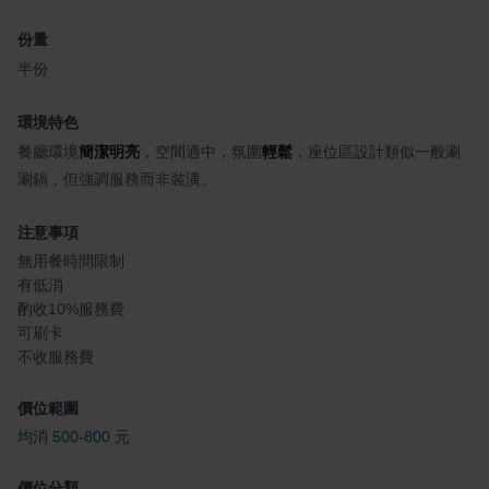
份量
半份
環境特色
餐廳環境
簡潔明亮
，空間適中，氛圍
輕鬆
，座位區設計類似一般涮
涮鍋，但強調服務而非裝潢。
注意事項
無用餐時間限制
有低消
酌收10%服務費
可刷卡
不收服務費
價位範圍
均消 500-800 元
價位分類