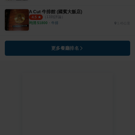
A Cut 牛排館 (國賓大飯店)
（
13
則評論）
4.5
均消 $
1800
・
牛排
1.45公里
更多餐廳排名