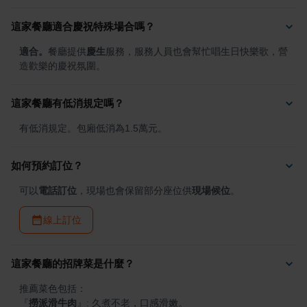
這家餐廳適合慶祝特殊場合嗎？
適合。
餐廳提供
慶生
服務，服務人員也會幫忙唱生日快樂歌，營
造歡樂的慶祝氛圍。
這家餐廳有低消規定嗎？
有低消規定。包廂低消為1.5萬元。
如何預約訂位？
可以
電話訂位
，現場也會保留部分座位供
現場候位
。
線上訂位
這家餐廳的招牌菜是什麼？
『
撈派滑牛肉
』