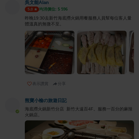
吳文能Alan
均消價位: $
596
5.0
昨晚19:30去新竹海底撈火鍋用餐服務人員幫每位客人量
體溫真的無微不至。
表示讚賞
分享
熊寶小榆の旅遊日記
海底撈火鍋新竹分店 新竹大遠百4F。服務一百分的麻辣
火鍋店。