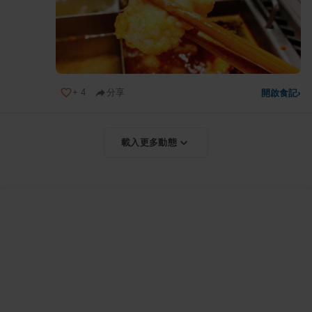
+
4
分享
開啟食記
›
載入更多動態