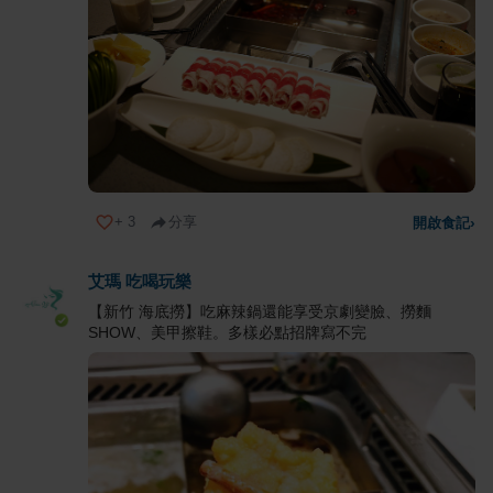
+
3
分享
開啟食記
›
艾瑪 吃喝玩樂
【新竹 海底撈】吃麻辣鍋還能享受京劇變臉、撈麵
SHOW、美甲擦鞋。多樣必點招牌寫不完