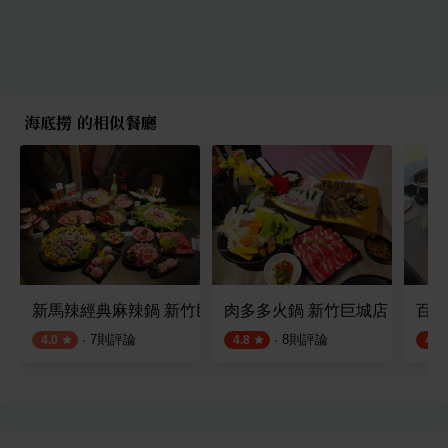
海底撈 的相似餐廳
新馬辣經典麻辣鍋 新竹巨城店
肉多多火鍋 新竹巨城店
百味
·
7
則評論
·
8
則評論
4.0
4.8
4.4