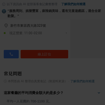
以下資訊由 AI 從部落客食記彙整整理
·
了解我們如何精選
“
服務周到、娛樂豐富，麻辣鍋美味，還有兒童遊戲區，適合全家
歡聚。
”
新竹市東區西大路323號
現正營業: 11:00-02:00
線上訂位
常見問題
ⓘ
本問答由 AI 整理自真實食記（附資料來源）
·
了解我們如何精選
這家餐廳的平均消費金額大約是多少？
平均一人花費約 700-1100 元。