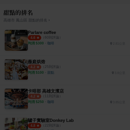
甜點的排名
›
高雄市
鳳山區
甜點
的排名
Parlare coffee
（
60
則評論）
4.6
均消 $
300
・
咖啡
2.81公里
薇庭烘焙
（
25
則評論）
4.2
均消 $
100
・
甜點
3.8公里
卡啡那 高雄文濱店
（
11
則評論）
4.2
均消 $
250
・
咖啡
3.85公里
驢子實驗室Donkey Lab
（
22
則評論）
4.8