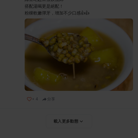
搭配湯喝更是絕配！
粉粿軟嫩彈牙，增加不少口感👍👍
+
4
分享
載入更多動態