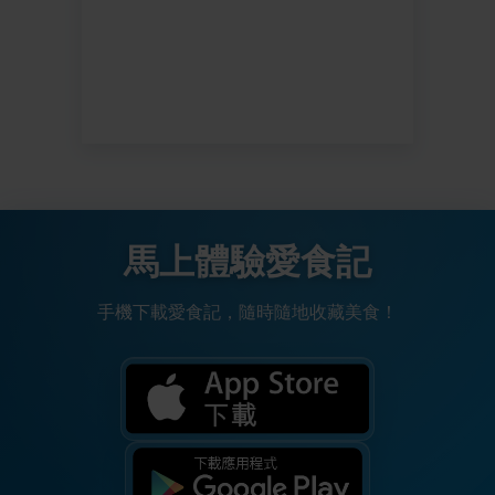
馬上體驗愛食記
手機下載愛食記，隨時隨地收藏美食！