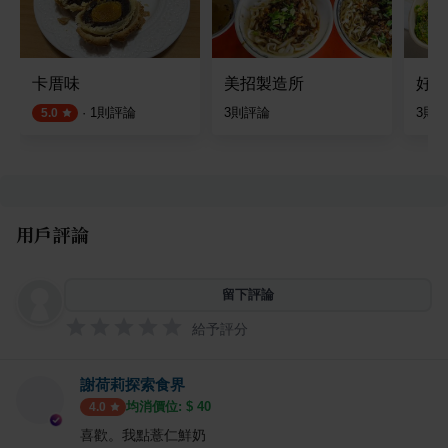
卡厝味
美招製造所
好一點
·
1
則評論
3
則評論
3
則
5.0
用戶評論
留下評論
給予評分
謝荷莉探索食界
均消價位: $
40
4.0
喜歡。我點薏仁鮮奶