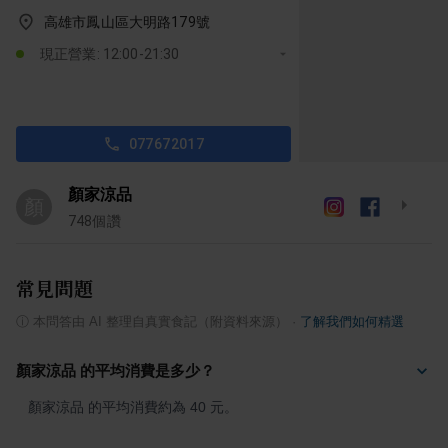
高雄市鳳山區大明路179號
現正營業: 12:00-21:30
077672017
顏家涼品
顏
748
個讚
常見問題
ⓘ
本問答由 AI 整理自真實食記（附資料來源）
·
了解我們如何精選
顏家涼品 的平均消費是多少？
顏家涼品 的平均消費約為 40 元。