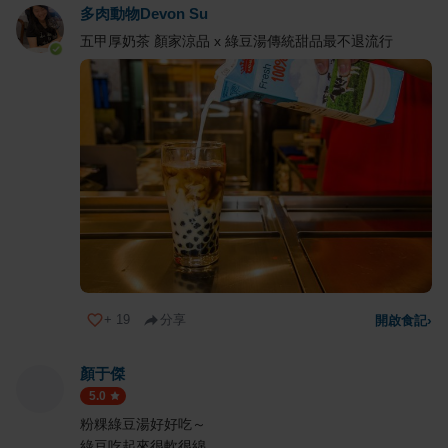
多肉動物Devon Su
五甲厚奶茶 顏家涼品 x 綠豆湯傳統甜品最不退流行
+
19
分享
開啟食記
›
顏于傑
5.0
粉粿綠豆湯好好吃～
綠豆吃起來很軟很綿