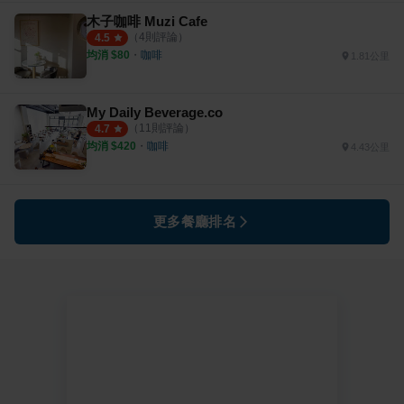
木子咖啡 Muzi Cafe
（
4
則評論）
4.5
均消 $
80
・
咖啡
1.81公里
My Daily Beverage.co
（
11
則評論）
4.7
均消 $
420
・
咖啡
4.43公里
更多餐廳排名