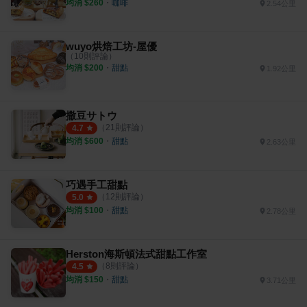
均消 $
260
・
咖啡
2.54公里
wuyo烘焙工坊-屋優
（
10
則評論）
均消 $
200
・
甜點
1.92公里
撒豆サトウ
（
21
則評論）
4.7
均消 $
600
・
甜點
2.63公里
巧遇手工甜點
（
12
則評論）
5.0
均消 $
100
・
甜點
2.78公里
Herston海斯頓法式甜點工作室
（
8
則評論）
4.5
均消 $
150
・
甜點
3.71公里