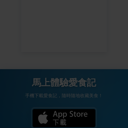
馬上體驗愛食記
手機下載愛食記，隨時隨地收藏美食！