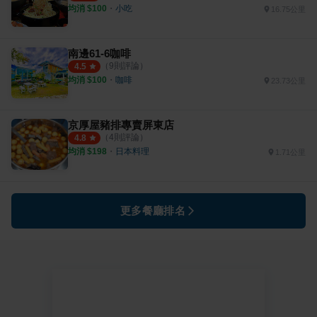
均消 $
100
・
小吃
16.75公里
南邊61-6咖啡
（
9
則評論）
4.5
均消 $
100
・
咖啡
23.73公里
京厚屋豬排專賣屏東店
（
4
則評論）
4.8
均消 $
198
・
日本料理
1.71公里
更多餐廳排名