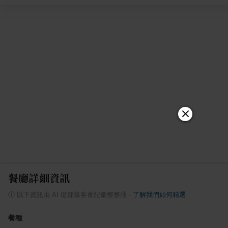
餐廳詳細資訊
ⓘ
以下資訊由 AI 從部落客食記彙整整理
·
了解我們如何精選
餐種