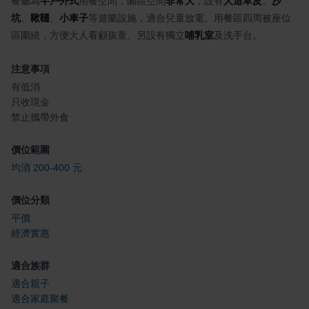
餐廳為
半戶外式
用餐空間，園區空間
非常大
，設有
人造草皮
、
沙
坑
、
鞦韆
、
小車子
等遊樂設施，適合兒童放電。用餐區四周被座位
區圍繞，方便大人看顧孩童。另設有獨立
哺乳室
及洗手台。
注意事項
有低消
只收現金
禁止攜帶外食
價位範圍
均消 200-400 元
價位分類
平價
經濟實惠
適合族群
適合親子
適合家庭聚餐