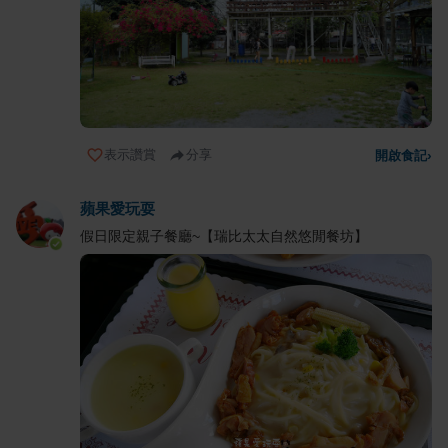
表示讚賞
分享
開啟食記
›
蘋果愛玩耍
假日限定親子餐廳~【瑞比太太自然悠閒餐坊】