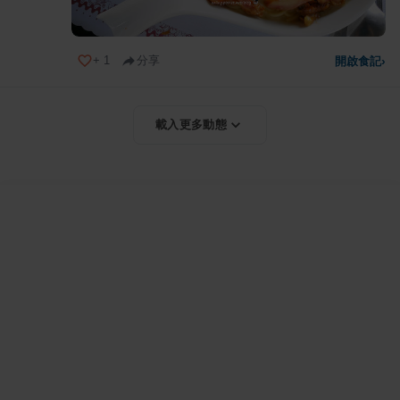
+
1
分享
開啟食記
›
載入更多動態