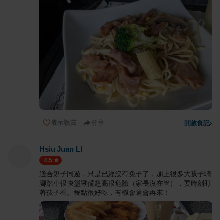
表示讚賞
分享
開啟食記
›
Hsiu Juan LI
4.5
適合親子同遊，只是已經沒有兔子了，加上很多大孩子騎
腳踏車很快盪鞦韆超高很危險（家長沒在管），要時刻盯
著孩子看。餐點很好吃，有機會還會再來！