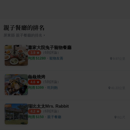
親子餐廳的排名
›
屏東縣
親子餐廳
的排名
蕭家大院兔子寵物餐廳
（
6
則評論）
3.9
均消 $
1280
・
寵物友善
9.97公里
龜龜燒烤
（
5
則評論）
4.6
均消 $
399
・
吃到飽
41.22公里
瑞比太太Mrs. Rabbit
（
6
則評論）
4.2
均消 $
150
・
親子餐廳
0公尺