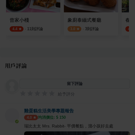
曾家小棧
象廚泰緬式餐廳
春日
·
11
則評論
·
3
則評論
4.4
3.0
4.5
用戶評論
留下評論
給予評分
雞蛋糕生活美學專題報告
均消價位: $
150
4.0
瑞比太太 Mrs. Rabbit- 平價餐點，溜小孩好去處