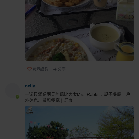
表示讚賞
分享
nelly
一週只營業兩天的瑞比太太Mrs. Rabbit，親子餐廳、戶
外休息、景觀餐廳｜屏東