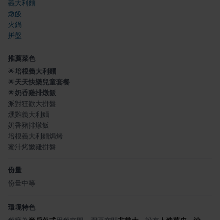
義大利麵
燉飯
火鍋
拼盤
推薦菜色
🌟
培根義大利麵
🌟
天天快樂兒童套餐
🌟
奶香雞排燉飯
派對狂歡大拼盤
燻雞義大利麵
奶香豬排燉飯
培根義大利麵焗烤
蜜汁烤嫩雞拼盤
份量
份量中等
環境特色