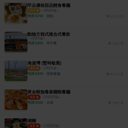
芊品優格甜品輕食餐廳
（
4
則評論）
2.4
均消 $
150
・
甜點
11.24公里
動物方程式複合式餐飲
（
4
則評論）
均消 $
200
・
早午餐
2.85公里
海崖灣 (暫時歇業)
（
2
則評論）
3.0
均消 $
200
・
景觀餐廳
84.13公里
黃金蝦無毒泰國蝦餐廳
（
15
則評論）
4.8
均消 $
300
・
合菜
7.09公里
潮麵
（
12
則評論）
4.9