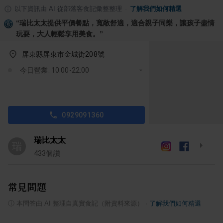
以下資訊由 AI 從部落客食記彙整整理
·
了解我們如何精選
“
瑞比太太提供平價餐點，寬敞舒適，適合親子同樂，讓孩子盡情
玩耍，大人輕鬆享用美食。
”
屏東縣屏東市金城街208號
今日營業: 10:00-22:00
0929091360
瑞比太太
瑞
433
個讚
常見問題
ⓘ
本問答由 AI 整理自真實食記（附資料來源）
·
了解我們如何精選