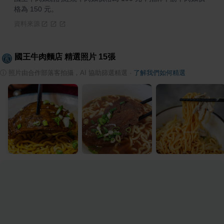
格為 150 元。
資料來源
國王牛肉麵店
精選照片
15
張
ⓘ
照片由合作部落客拍攝，AI 協助篩選精選
·
了解我們如何精選