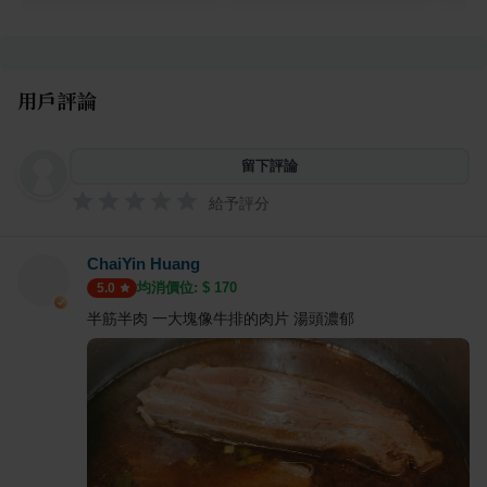
用戶評論
留下評論
給予評分
ChaiYin Huang
均消價位: $
170
5.0
半筋半肉 一大塊像牛排的肉片 湯頭濃郁