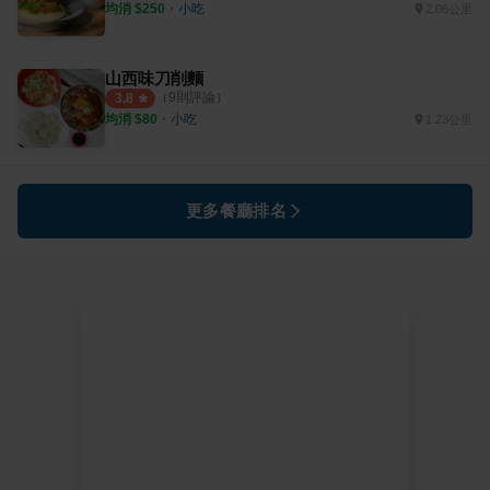
均消 $
250
・
小吃
2.06公里
山西味刀削麵
（
9
則評論）
3.8
均消 $
80
・
小吃
1.23公里
更多餐廳排名