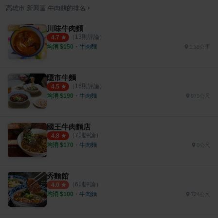
›
高雄市
新興區
牛肉麵
的排名
川味牛肉麵
（
13
則評論）
4.7
均消 $
150
・
牛肉麵
1.39公里
隱市牛麵
（
16
則評論）
4.5
均消 $
190
・
牛肉麵
979公尺
國王牛肉麵店
（
7
則評論）
4.8
均消 $
170
・
牛肉麵
0公尺
秀麵館
（
6
則評論）
4.0
均消 $
100
・
牛肉麵
724公尺