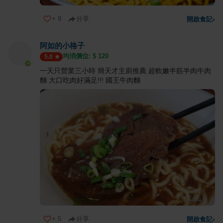
+
9
分享
開啟食記
›
阿如的小格子
均消價位: $
120
5.0
一天只營業三小時 簡天才主廚推薦 超軟嫩半筋半肉牛肉
麵 大口吃肉好滿足!!! 國王牛肉麵
+
5
分享
開啟食記
›