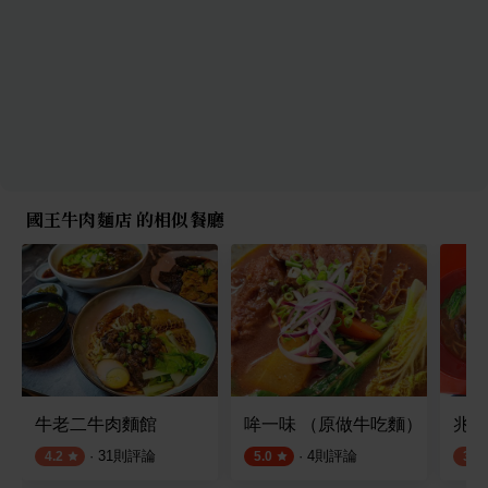
國王牛肉麵店 的相似餐廳
牛老二牛肉麵館
哞一味 （原做牛吃麵）
兆銓
·
31
則評論
·
4
則評論
4.2
5.0
3.5