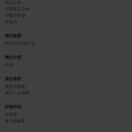
周日公休
只營業三小時
乾麵不附湯
有低消
價位範圍
均消 200-400 元
價位分類
平價
適合族群
適合上班族
適合一人用餐
設施特色
可外帶
有小菜櫥窗