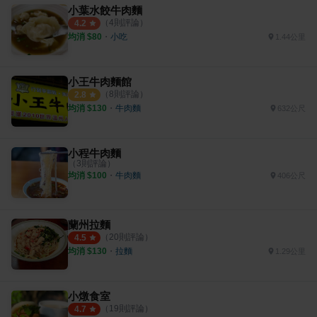
小葉水餃牛肉麵
（
4
則評論）
4.2
均消 $
80
・
小吃
1.44公里
小王牛肉麵館
（
8
則評論）
2.8
均消 $
130
・
牛肉麵
632公尺
小程牛肉麵
（
3
則評論）
均消 $
100
・
牛肉麵
406公尺
蘭州拉麵
（
20
則評論）
4.5
均消 $
130
・
拉麵
1.29公里
小燉食室
（
19
則評論）
4.7