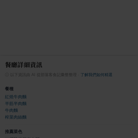
餐廳詳細資訊
ⓘ
以下資訊由 AI 從部落客食記彙整整理
·
了解我們如何精選
餐種
紅燒牛肉麵
半筋半肉麵
牛肉麵
榨菜肉絲麵
推薦菜色