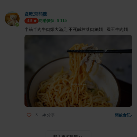
貪吃鬼熊熊
均消價位: $
115
4.5
半筋半肉牛肉麵大滿足,不死鹹榨菜肉絲麵 –國王牛肉麵
+
3
分享
開啟食記
›
載入更多動態