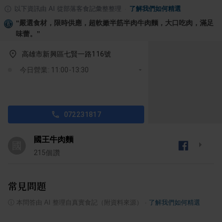
以下資訊由 AI 從部落客食記彙整整理
·
了解我們如何精選
“
嚴選食材，限時供應，超軟嫩半筋半肉牛肉麵，大口吃肉，滿足
味蕾。
”
高雄市新興區七賢一路116號
今日營業: 11:00-13:30
072231817
國王牛肉麵
國
215
個讚
常見問題
ⓘ
本問答由 AI 整理自真實食記（附資料來源）
·
了解我們如何精選