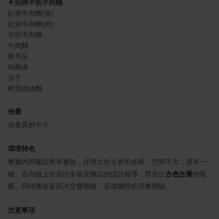
🌟
招牌半筋半肉麵
紅燒牛肉麵(湯)
紅燒牛肉麵(乾)
半筋半肉麵
牛肉麵
豬耳朵
烏梅湯
豆干
榨菜肉絲麵
份量
份量真的不小
環境特色
餐廳內部陳設簡單雅致，採用古色古香的桌椅，空間不大，僅有一
樓。店內牆上掛有許多報章雜誌的採訪報導，營造出
古色古香
的氛
圍，同時播放著西洋交響樂曲，形成獨特的用餐體驗。
注意事項