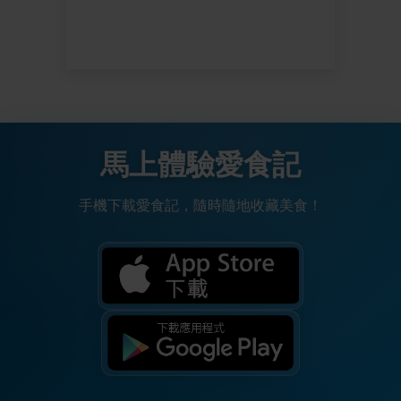
馬上體驗愛食記
手機下載愛食記，隨時隨地收藏美食！