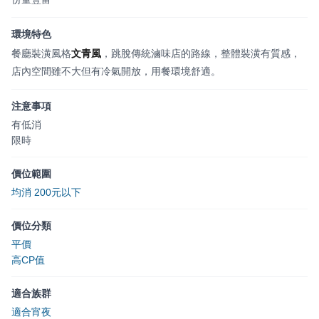
環境特色
餐廳裝潢風格
文青風
，跳脫傳統滷味店的路線，整體裝潢有質感，
店內空間雖不大但有冷氣開放，用餐環境舒適。
注意事項
有低消
限時
價位範圍
均消 200元以下
價位分類
平價
高CP值
適合族群
適合宵夜