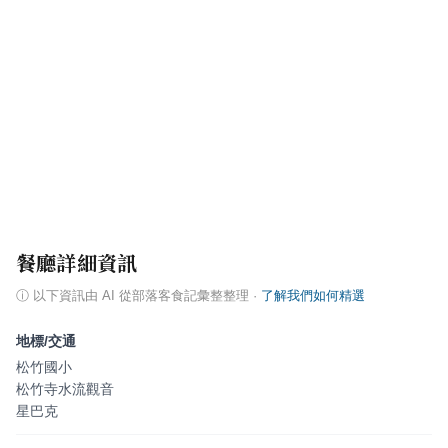
餐廳詳細資訊
ⓘ
以下資訊由 AI 從部落客食記彙整整理
·
了解我們如何精選
地標/交通
松竹國小
松竹寺水流觀音
星巴克