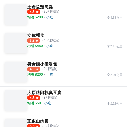
王爺魚翅肉羹
（
39
則評論）
4.6
均消 $
200
・
小吃
3.38公里
立偉麵食
（
45
則評論）
3.8
均消 $
450
・
小吃
2.15公里
饕食館小籠湯包
（
9
則評論）
4.0
均消 $
200
・
小吃
2.01公里
太原路阿杉臭豆腐
（
8
則評論）
4.5
均消 $
50
・
小吃
2.29公里
正東山肉圓
（
12
則評論）
5.0