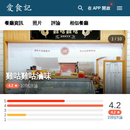
在 APP 開啟
餐廳資訊
照片
評論
相似餐廳
1
/
10
雞咕雞咕滷味
10
則評論
·
4.2
5
4.2
5 星：3 則評論
4
4 星：5 則評論
3
3 星：0 則評論
4.2
2
2 星：1 則評論
10
則評論
1
1 星：0 則評論