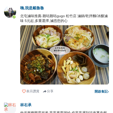
嗨,我是戴魯魯
北屯滷味推薦-雞咕雞咕gugo 松竹店 滷鍋/乾拌麵/冰釀滷
味 5元起,多重選擇,滷惑您的心
表示讚賞
分享
開啟食記
›
林右承
外送服務態度超差 常常東西漏給 也常常遲到沒有事先報