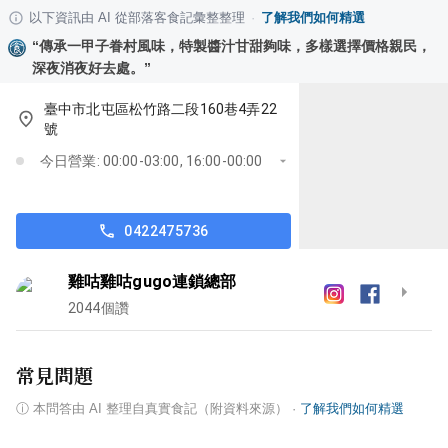
以下資訊由 AI 從部落客食記彙整整理
·
了解我們如何精選
“
傳承一甲子眷村風味，特製醬汁甘甜夠味，多樣選擇價格親民，
深夜消夜好去處。
”
臺中市北屯區松竹路二段160巷4弄22
號
今日營業: 00:00-03:00, 16:00-00:00
0422475736
雞咕雞咕gugo連鎖總部
2044
個讚
常見問題
ⓘ
本問答由 AI 整理自真實食記（附資料來源）
·
了解我們如何精選