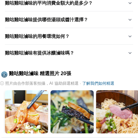
雞咕雞咕滷味的平均消費金額大約是多少？
雞咕雞咕滷味提供哪些湯頭或醬汁選擇？
雞咕雞咕滷味的用餐環境如何？
雞咕雞咕滷味有提供冰釀滷味嗎？
雞咕雞咕滷味
精選照片
20
張
ⓘ
照片由合作部落客拍攝，AI 協助篩選精選
·
了解我們如何精選