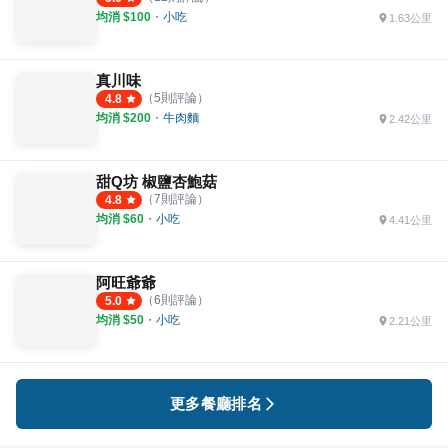
均消 $
100
・
小吃
1.63公里
真川味
（
5
則評論）
4.8
均消 $
200
・
牛肉麵
2.42公里
甜Q坊 椒鹽杏鮑菇
（
7
則評論）
4.8
均消 $
60
・
小吃
4.41公里
阿旺爺爺
（
6
則評論）
5.0
均消 $
50
・
小吃
2.21公里
更多餐廳排名