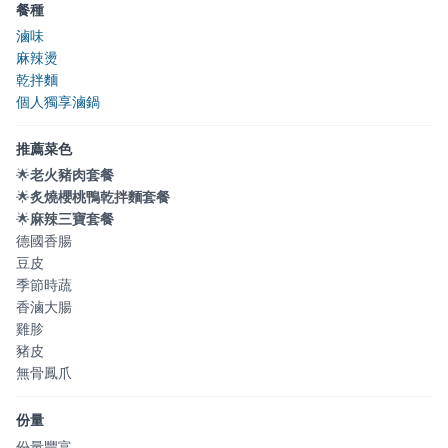
餐種
滷味
麻辣燙
乾拌麵
個人獨享滷鍋
推薦菜色
🌟
老火豬肉套餐
🌟
炙燒櫻桃鴨乾拌麵套餐
🌟
麻辣三寶套餐
德國香腸
豆皮
季節時蔬
香滷大腸
雞胗
豬皮
無骨鳳爪
份量
份量豐富