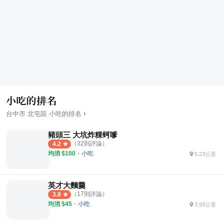
小吃的排名
›
台中市
北屯區
小吃
的排名
豬頭三 大坑炸粿蚵嗲
（
32
則評論）
4.2
均消 $
100
・
小吃
5.23公里
英才大麵羹
（
17
則評論）
3.8
均消 $
45
・
小吃
3.93公里