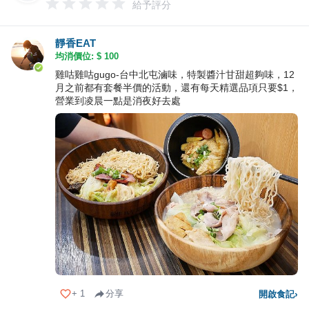
給予評分
靜香EAT
均消價位: $
100
雞咕雞咕gugo-台中北屯滷味，特製醬汁甘甜超夠味，12
月之前都有套餐半價的活動，還有每天精選品項只要$1，
營業到凌晨一點是消夜好去處
+
1
分享
開啟食記
›