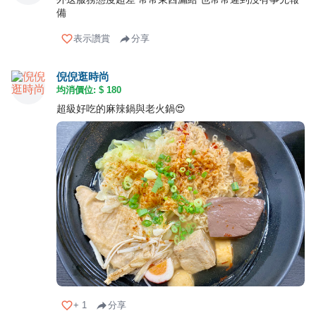
備
表示讚賞
分享
倪倪逛時尚
均消價位: $
180
超級好吃的麻辣鍋與老火鍋😍
+
1
分享