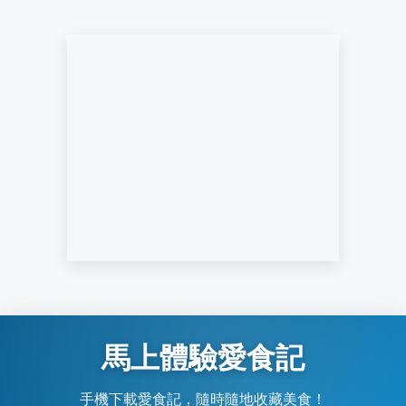
馬上體驗愛食記
手機下載愛食記，隨時隨地收藏美食！