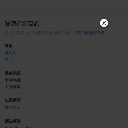
餐廳詳細資訊
ⓘ
以下資訊由 AI 從部落客食記彙整整理
·
了解我們如何精選
餐種
雙胞胎
點心
推薦菜色
🌟
雙胞胎
🌟
發財蛋
注意事項
只收現金
價位範圍