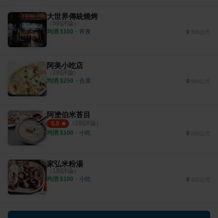
大世界傳統燒烤
（
5
則評論）
均消 $
100
・
宵夜
336公尺
阿美小吃店
（
2
則評論）
均消 $
250
・
合菜
994公尺
阿塗伯米苔目
（
2
則評論）
5.0
均消 $
100
・
小吃
265公尺
家弘米粉湯
（
1
則評論）
均消 $
100
・
小吃
102公尺