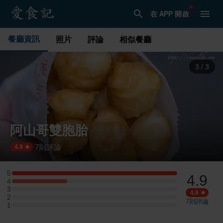
在 APP 開啟
餐廳資訊
照片
評論
相似餐廳
1
/
3
阿山哥雙胞胎
7
則評論
·
4.9
5
4.9
5 星：3 則評論
4
4 星：1 則評論
3
3 星：0 則評論
4.9
2
2 星：0 則評論
7
則評論
1
1 星：0 則評論