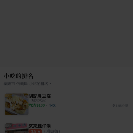
小吃的排名
›
基隆市
信義區
小吃
的排名
胡記臭豆腐
（
6
則評論）
均消 $
100
・
小吃
1.98公里
來來粿仔湯
（
3
則評論）
3.5