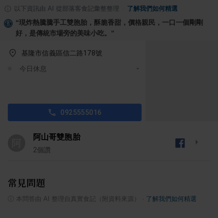
以下資訊由 AI 從部落客食記彙整整理
·
了解我們如何精選
“
現炸熱騰騰手工雙胞胎，酥脆香甜，價格親民，一口一個剛剛
好，是傳統市場旁的美味小吃。
”
基隆市信義區信二路178號
今日休息
0925555016
阿山哥雙胞胎
阿
2
個讚
常見問題
ⓘ
本問答由 AI 整理自真實食記（附資料來源）
·
了解我們如何精選