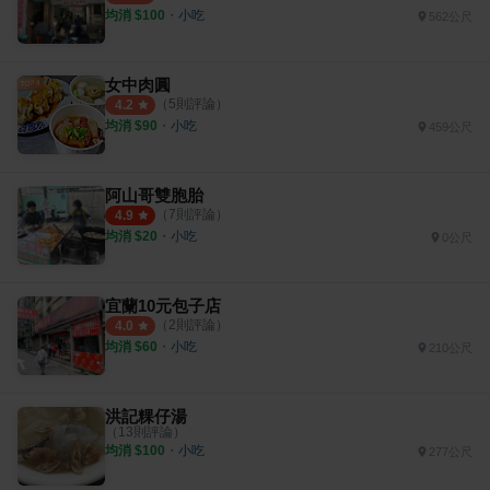
均消 $
100
・
小吃
562公尺
女中肉圓
（
5
則評論）
4.2
均消 $
90
・
小吃
459公尺
阿山哥雙胞胎
（
7
則評論）
4.9
均消 $
20
・
小吃
0公尺
宜蘭10元包子店
（
2
則評論）
4.0
均消 $
60
・
小吃
210公尺
洪記粿仔湯
（
13
則評論）
均消 $
100
・
小吃
277公尺