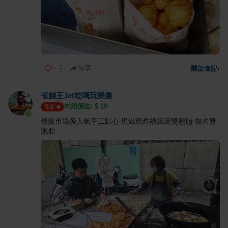
+
2
分享
開啟食記
›
省錢王Jet吃喝玩樂趣
均消價位: $
10
5.0
傳統市場旁人氣手工點心 現做現炸熱騰騰雙胞胎-無名雙
胞胎