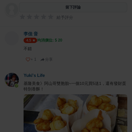
留下評論
給予評分
李佳 音
均消價位: $
20
4.5
不錯
+
1
分享
Yuki's Life
基隆美食》阿山哥雙胞胎~一個10元買5送1，還有發財蛋
特別香酥！