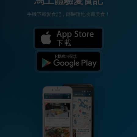
馬上體驗愛食記
手機下載愛食記，隨時隨地收藏美食！