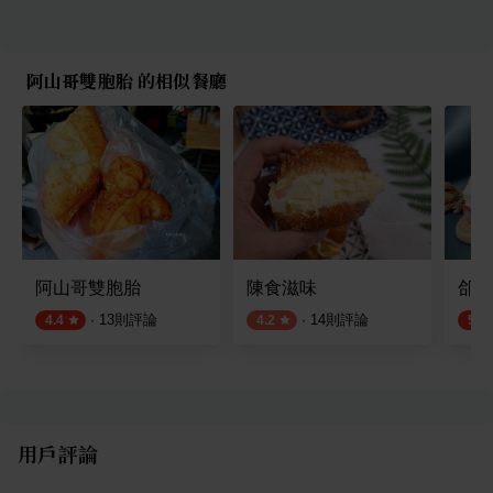
阿山哥雙胞胎 的相似餐廳
阿山哥雙胞胎
陳食滋味
郃嘉
·
13
則評論
·
14
則評論
4.4
4.2
5.0
用戶評論