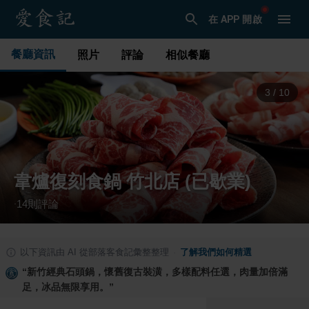
在 APP 開啟
餐廳資訊
照片
評論
相似餐廳
3
/
10
韋爐復刻食鍋 竹北店 (已歇業)
14
則評論
·
以下資訊由 AI 從部落客食記彙整整理
·
了解我們如何精選
“
新竹經典石頭鍋，懷舊復古裝潢，多樣配料任選，肉量加倍滿
足，冰品無限享用。
”