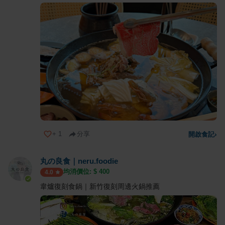
+
1
分享
開啟食記
›
丸の良食｜neru.foodie
均消價位: $
400
4.0
韋爐復刻食鍋｜新竹復刻周邊火鍋推薦