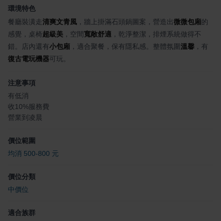
環境特色
餐廳裝潢走
清爽文青風
，牆上掛滿石頭鍋圖案，營造出
微微包廂
的
感覺，桌椅
超級美
，空間
寬敞舒適
，乾淨整潔，排煙系統做得不
錯。店內還有
小包廂
，適合聚餐，保有隱私感。整體氛圍
溫馨
，有
復古電玩機器
可玩。
注意事項
有低消
收10%服務費
營業到凌晨
價位範圍
均消 500-800 元
價位分類
中價位
適合族群