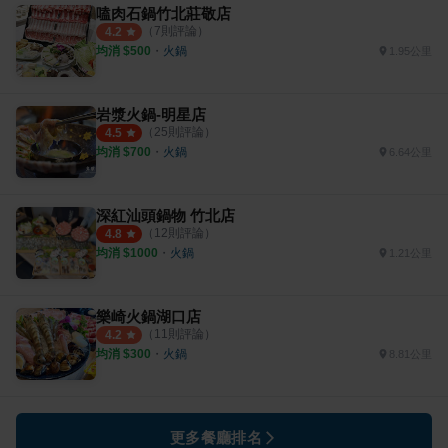
嗑肉石鍋竹北莊敬店
（
7
則評論）
4.2
均消 $
500
・
火鍋
1.95公里
岩漿火鍋-明星店
（
25
則評論）
4.5
均消 $
700
・
火鍋
6.64公里
深紅汕頭鍋物 竹北店
（
12
則評論）
4.8
均消 $
1000
・
火鍋
1.21公里
樂崎火鍋湖口店
（
11
則評論）
4.2
均消 $
300
・
火鍋
8.81公里
更多餐廳排名