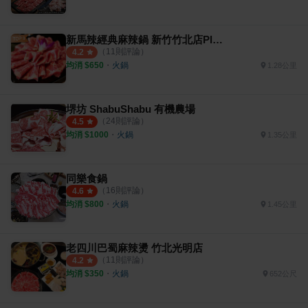
新馬辣經典麻辣鍋 新竹竹北店Plus+
（
11
則評論）
4.2
均消 $
650
・
火鍋
1.28公里
堺坊 ShabuShabu 有機農場
（
24
則評論）
4.5
均消 $
1000
・
火鍋
1.35公里
同樂食鍋
（
16
則評論）
4.6
均消 $
800
・
火鍋
1.45公里
老四川巴蜀麻辣燙 竹北光明店
（
11
則評論）
4.2
均消 $
350
・
火鍋
652公尺