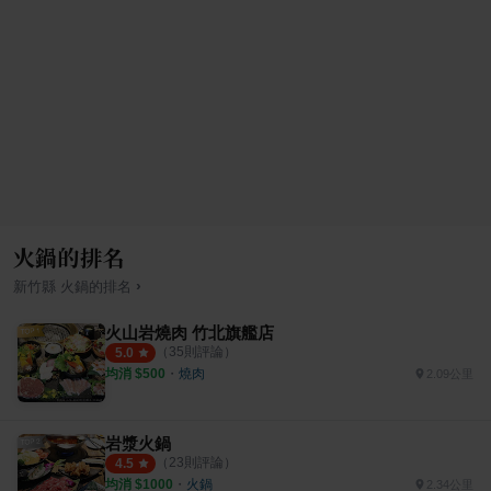
火鍋的排名
›
新竹縣
火鍋
的排名
火山岩燒肉 竹北旗艦店
（
35
則評論）
5.0
均消 $
500
・
燒肉
2.09公里
岩漿火鍋
（
23
則評論）
4.5
均消 $
1000
・
火鍋
2.34公里