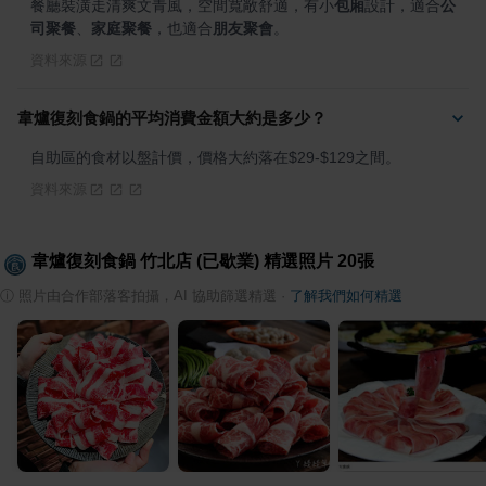
餐廳裝潢走清爽文青風，空間寬敞舒適，有小
包廂
設計，適合
公
司聚餐
、
家庭聚餐
，也適合
朋友聚會
。
資料來源
韋爐復刻食鍋的平均消費金額大約是多少？
自助區的食材以盤計價，價格大約落在$29-$129之間。
資料來源
韋爐復刻食鍋 竹北店 (已歇業)
精選照片
20
張
ⓘ
照片由合作部落客拍攝，AI 協助篩選精選
·
了解我們如何精選