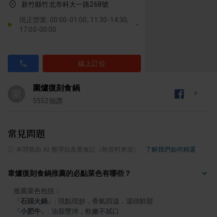
新竹縣竹北市科大一路268號
現正營業: 00:00-01:00, 11:30-14:30,
17:00-00:00
線上訂位
圍爐復刻食鍋
圍
5552
個讚
常見問題
ⓘ
本問答由 AI 整理自真實食記（附資料來源）
·
了解我們如何精選
韋爐復刻食鍋推薦的必點菜色有哪些？
『
石頭火鍋
』
『
小肥牛
』