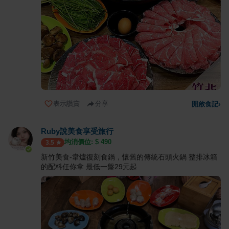
表示讚賞
分享
開啟食記
›
Ruby說美食享受旅行
均消價位: $
490
3.5
新竹美食-韋爐復刻食鍋，懷舊的傳統石頭火鍋 整排冰箱
的配料任你拿 最低一盤29元起