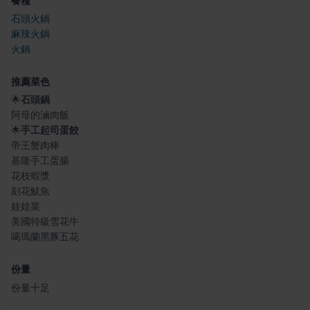
餐種
石頭火鍋
麻辣火鍋
火鍋
推薦菜色
🌟
石頭鍋
阿母的滷肉飯
🌟
手工起司蛋餃
帝王蟹肉棒
基隆手工蛋腸
花枝蝦漿
刻花魷魚
娃娃菜
美國特級雪花牛
噶瑪蘭黑豚五花
份量
份量十足