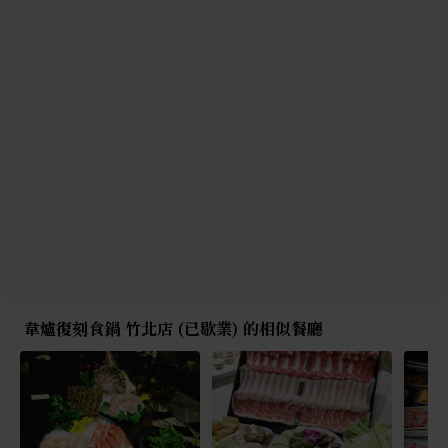
韋爐復刻食鍋 竹北店 (已歇業) 的相似餐廳