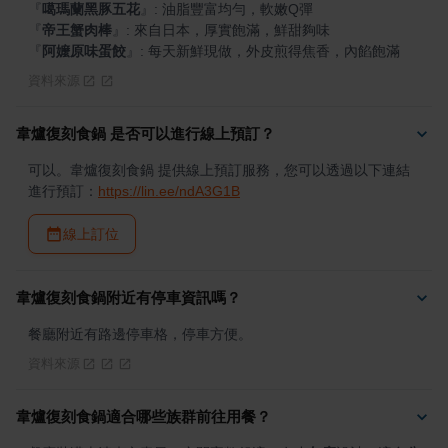
『
噶瑪蘭黑豚五花
』
『
帝王蟹肉棒
』
『
阿嬤原味蛋餃
』
: 每天新鮮現做，外皮煎得焦香，內餡飽滿
資料來源
韋爐復刻食鍋 是否可以進行線上預訂？
可以。韋爐復刻食鍋 提供線上預訂服務，您可以透過以下連結
進行預訂：
https://lin.ee/ndA3G1B
線上訂位
韋爐復刻食鍋附近有停車資訊嗎？
餐廳附近有路邊停車格，停車方便。
資料來源
韋爐復刻食鍋適合哪些族群前往用餐？