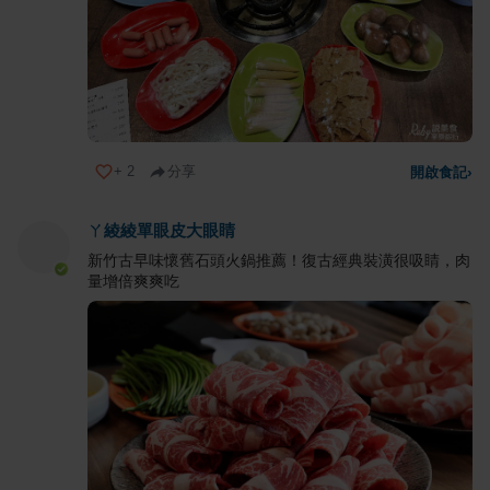
+
2
分享
開啟食記
›
ㄚ綾綾單眼皮大眼睛
新竹古早味懷舊石頭火鍋推薦！復古經典裝潢很吸睛，肉
量增倍爽爽吃