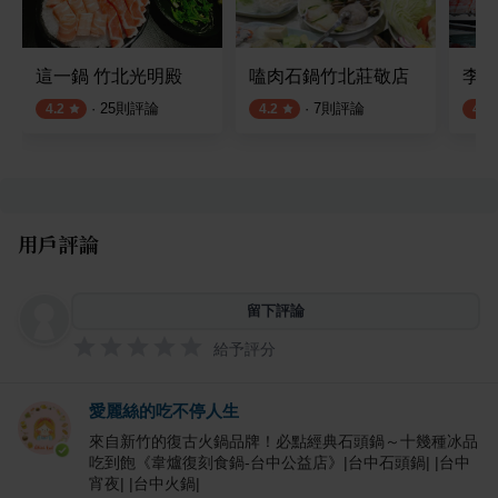
這一鍋 竹北光明殿
嗑肉石鍋竹北莊敬店
李鐵
·
25
則評論
·
7
則評論
4.2
4.2
4.0
用戶評論
留下評論
給予評分
愛麗絲的吃不停人生
來自新竹的復古火鍋品牌！必點經典石頭鍋～十幾種冰品
吃到飽《韋爐復刻食鍋-台中公益店》|台中石頭鍋| |台中
宵夜| |台中火鍋|